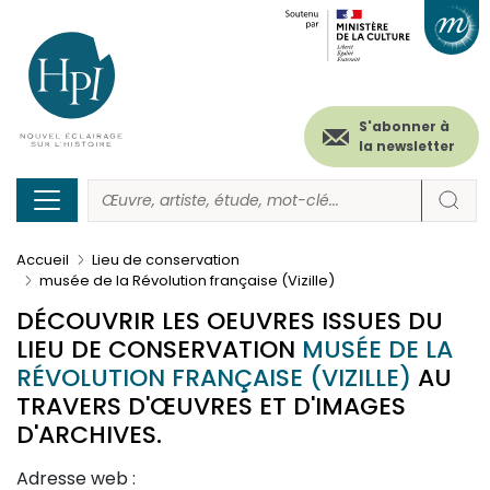
Menu
Paramétrer les cookies
Aller
au
secondaire
contenu
principal
(header)
S'abonner à
la newsletter
Accueil
Lieu de conservation
musée de la Révolution française (Vizille)
DÉCOUVRIR LES OEUVRES ISSUES DU
LIEU DE CONSERVATION
MUSÉE DE LA
RÉVOLUTION FRANÇAISE (VIZILLE)
AU
TRAVERS D'ŒUVRES ET D'IMAGES
D'ARCHIVES.
Adresse web :