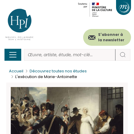
Menu
Paramétrer les cookies
Aller
au
secondaire
contenu
principal
(header)
S'abonner à
la newsletter
Accueil
Découvrez toutes nos études
L'exécution de Marie-Antoinette