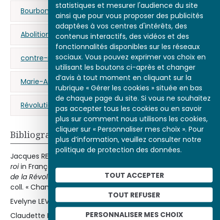
statistiques et mesurer l'audience du site
Bourbons
ainsi que pour vous proposer des publicités
adaptées à vos centres d'intérêts, des
Abolition de la royauté (10 août 1792)
contenus interactifs, des vidéos et des
fonctionnalités disponibles sur les réseaux
sociaux. Vous pouvez exprimer vos choix en
contre-révolution
Convention nationale
utilisant les boutons ci-après et changer
d’avis à tout moment en cliquant sur la
Marie-Antoinette
martyr
sans-culottes
rubrique « Gérer les cookies » située en bas
de chaque page du site. Si vous ne souhaitez
Révolution française
pas accepter tous les cookies ou en savoir
plus sur comment nous utilisons les cookies,
cliquer sur « Personnaliser mes choix ». Pour
Bibliographie
plus d’information, veuillez consulter notre
politique de protection des données.
Jacques REVEL, Mona OZOUF
Marie-Antoinette, Procès du
roi
in François FURET et Mona OZOUF,
Dictionnaire critique
TOUT ACCEPTER
de la Révolution française,
Paris, Flammarion, 1988, rééd.
coll. « Champs », 1992.
TOUT REFUSER
Evelyne LEVER,
Marie-Antoinette
, Paris, Fayard, 1986.
PERSONNALISER MES CHOIX
Claudette HOULD
, L’Image de la Révolution française,