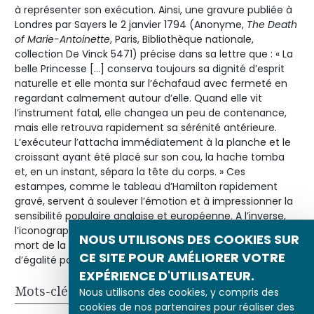
à représenter son exécution. Ainsi, une gravure publiée à
Londres par Sayers le 2 janvier 1794 (Anonyme,
The Death
of Marie-Antoinette
, Paris, Bibliothèque nationale,
collection De Vinck 5471) précise dans sa lettre que : « La
belle Princesse […] conserva toujours sa dignité d’esprit
naturelle et elle monta sur l’échafaud avec fermeté en
regardant calmement autour d’elle. Quand elle vit
l’instrument fatal, elle changea un peu de contenance,
mais elle retrouva rapidement sa sérénité antérieure.
L’exécuteur l’attacha immédiatement à la planche et le
croissant ayant été placé sur son cou, la hache tomba
et, en un instant, sépara la tête du corps. » Ces
estampes, comme le tableau d’Hamilton rapidement
gravé, servent à soulever l’émotion et à impressionner la
sensibilité populaire anglaise et européenne. A l’inverse,
l’iconographie révolutionnaire française représentera la
NOUS UTILISONS DES COOKIES SUR
mort de la reine comme le début d’une ère nouvelle
CE SITE POUR AMÉLIORER VOTRE
d’égalité politique.
EXPÉRIENCE D'UTILISATEUR.
Mots-clés
Nous utilisons des cookies, y compris des
cookies de nos partenaires pour réaliser des