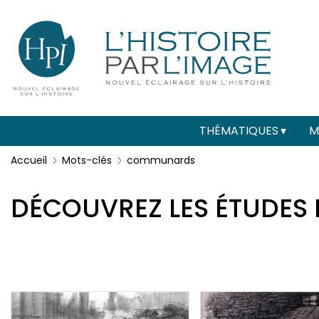
Menu
Paramétrer les cookies
secondaire
(header)
Main
THÉMATIQUES
M
navigation
Accueil
Mots-clés
communards
DÉCOUVREZ LES ÉTUDES 