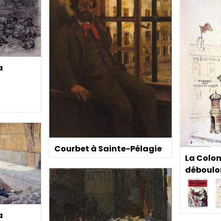
a
Courbet à Sainte-Pélagie
La Colo
déboulo
a