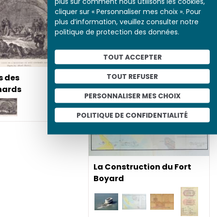
plus sur comment nous utilisons les cookies,
cliquer sur « Personnaliser mes choix ». Pour
plus d’information, veuillez consulter notre
Image de la Commune : la
politique de protection des données.
barricade du boulevard
Puebla
TOUT ACCEPTER
TOUT REFUSER
s des
ards
PERSONNALISER MES CHOIX
POLITIQUE DE CONFIDENTIALITÉ
La Construction du Fort
Boyard