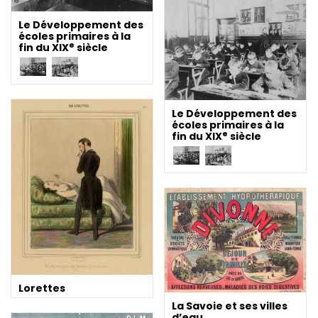
Le Développement des
écoles primaires à la
e
fin du XIX
siècle
Le Développement des
écoles primaires à la
e
fin du XIX
siècle
Lorettes
La Savoie et ses villes
d’eau