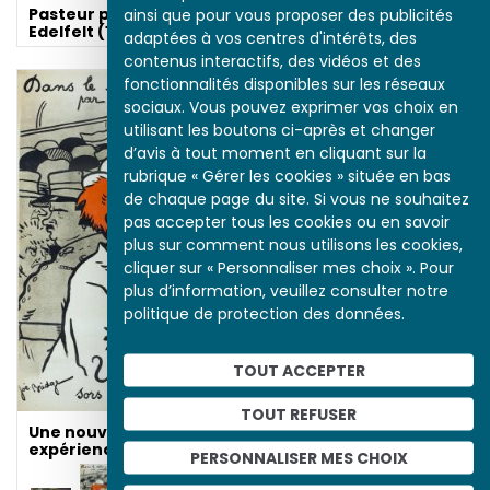
Une nouvelle
Pasteur par Albert
ainsi que pour vous proposer des publicités
expérience urbaine
Edelfelt (1885)
adaptées à vos centres d'intérêts, des
contenus interactifs, des vidéos et des
fonctionnalités disponibles sur les réseaux
sociaux. Vous pouvez exprimer vos choix en
utilisant les boutons ci-après et changer
d’avis à tout moment en cliquant sur la
rubrique « Gérer les cookies » située en bas
de chaque page du site. Si vous ne souhaitez
pas accepter tous les cookies ou en savoir
plus sur comment nous utilisons les cookies,
cliquer sur « Personnaliser mes choix ». Pour
plus d’information, veuillez consulter notre
politique de protection des données.
L’hygiène en temps de
guerre
TOUT ACCEPTER
TOUT REFUSER
Une nouvelle
expérience urbaine
PERSONNALISER MES CHOIX