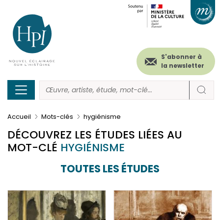
Menu
Paramétrer les cookies
Aller
au
secondaire
contenu
principal
(header)
S'abonner à
la newsletter
Accueil
Mots-clés
hygiénisme
DÉCOUVREZ LES ÉTUDES LIÉES AU
MOT-CLÉ
HYGIÉNISME
TOUTES LES ÉTUDES