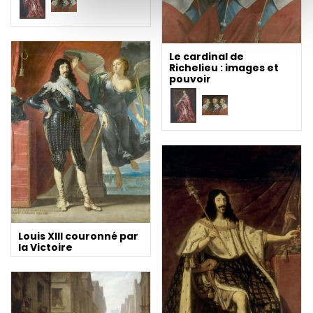
Le cardinal de
Richelieu : images et
pouvoir
Louis XIII couronné par
la Victoire