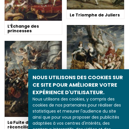
Le Triomphe de Juliers
L’Échange des
princesses
NOUS UTILISONS DES COOKIES SUR
CE SITE POUR AMÉLIORER VOTRE
EXPÉRIENCE D'UTILISATEUR.
Nous utilisons des cookies, y compris des
cookies de nos partenaires pour réaliser des
La Majorité de Louis XIII
statistiques et mesurer l'audience du site
ainsi que pour vous proposer des publicités
La Fuite de Blois et la
adaptées à vos centres d'intérêts, des
réconciliation