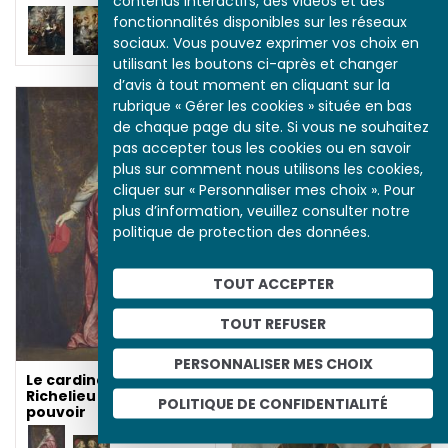
contenus interactifs, des vidéos et des
fonctionnalités disponibles sur les réseaux
sociaux. Vous pouvez exprimer vos choix en
utilisant les boutons ci-après et changer
d’avis à tout moment en cliquant sur la
rubrique « Gérer les cookies » située en bas
de chaque page du site. Si vous ne souhaitez
pas accepter tous les cookies ou en savoir
plus sur comment nous utilisons les cookies,
cliquer sur « Personnaliser mes choix ». Pour
plus d’information, veuillez consulter notre
politique de protection des données.
La Fuite de Blois et la
réconciliation
TOUT ACCEPTER
TOUT REFUSER
PERSONNALISER MES CHOIX
Le cardinal de
Richelieu : images et
POLITIQUE DE CONFIDENTIALITÉ
pouvoir