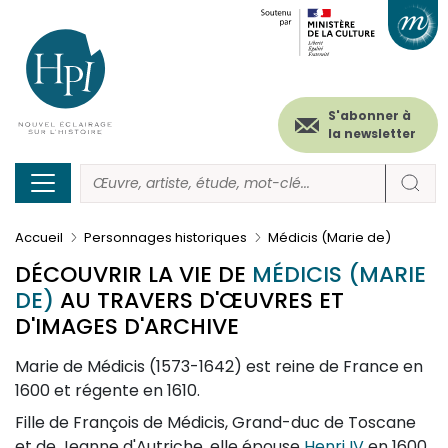
Menu
Paramétrer les cookies
Aller
au
secondaire
contenu
principal
(header)
S'abonner à
la newsletter
Accueil
Personnages historiques
Médicis (Marie de)
DÉCOUVRIR LA VIE DE
MÉDICIS (MARIE
DE)
AU TRAVERS D'ŒUVRES ET
D'IMAGES D'ARCHIVE
Description
Marie de Médicis (1573-1642) est reine de France en
1600 et régente en 1610.
Fille de François de Médicis, Grand-duc de Toscane
et de Jeanne d'Autriche, elle épouse
Henri IV
en 1600