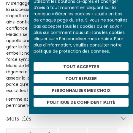
utilisant les boutons ci-après et changer
IV s’engage dans un conflit en terre d’empire au sujet de
d’avis à tout moment en cliquant sur la
la succession des duchés de Clèves et de Juliers. Il
rubrique « Gérer les cookies » située en bas
s’apprête donc à quitter son royaume en mai 1610 et doit
de chaque page du site. Si vous ne souhaitez
ainsi confier son gouvernement à une personne de
pas accepter tous les cookies ou en savoir
confiance durant le temps de son absence. Marie de
plus sur comment nous utilisons les cookies,
Médicis se voit investie dans ce cadre de ce qu’on
cliquer sur « Personnaliser mes choix ». Pour
appelle une régence d’absence, dont la tâche est de
plus d’information, veuillez consulter notre
gérer le fonctionnement quotidien du royaume. Rubens
politique de protection des données.
embellit notoirement cet épisode en lui conférant une
force symbolique qui montre l’accession au pouvoir de
Marie de Médicis et en télescopant volontairement
TOUT ACCEPTER
régence d’absence et régence de minorité pour mieux
asseoir la légitimité d’une souveraineté forcément fragile
TOUT REFUSER
parce qu’exercée par une reine dans un royaume qui
PERSONNALISER MES CHOIX
exclut les femmes du trône.
Femme et étrangère, Marie de Médicis peut incarner la
POLITIQUE DE CONFIDENTIALITÉ
permanence dynastique parce qu’épouse et mère de roi.
Mots-clés