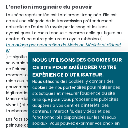
L’onction imaginaire du pouvoir
La scène représentée est totalement imaginée. Elle est
en soi une allégorie de la transmission prétendument
naturelle de l’autorité royale par le sang et les liens
dynastiques. La main tendue – comme celle qui figure au
centre d’une autre peinture du cycle rubénien (
Le mariage par procuration de Marie de Médicis et d’Henri
IV
) – signifie visuellement la communication de la
NOUS UTILISONS DES COOKIES SUR
souveraineté. Rubens a suivi le conseil de son ami Fabri
CE SITE POUR AMÉLIORER VOTRE
de Peiresc, qui lui avait suggéré de mettre en valeur « le
EXPÉRIENCE D'UTILISATEUR.
moment où le roi défunt commença à faire participer la
reine aux conseils et aux affaires les plus importantes du
Nous utilisons des cookies, y compris des
gouvernement ». La toile donne chair et vie à la
cookies de nos partenaires pour réaliser des
légitimation du pouvoir exercé par la reine ; elle place
statistiques et mesurer l'audience du site
Marie de Médicis en reine souveraine par la volonté du roi
ainsi que pour vous proposer des publicités
vivant (et non par la mort accidentelle du roi et par le
adaptées à vos centres d'intérêts, des
truchement de son fils Louis XIII).
contenus interactifs, des vidéos et des
fonctionnalités disponibles sur les réseaux
Les faits sont moins solennels que le laisse supposer la
sociaux. Vous pouvez exprimer vos choix en
peinture de Rubens. Pour faire pièce aux Habsbourg, Henri