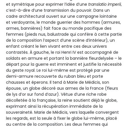
et symétrique pour exprimer l’idée d’une
translatio imperii
,
c’est-à-dire d’une transmission du pouvoir. Dans un
cadre architectural ouvert sur une campagne lointaine
et verdoyante, le monde guerrier des hommes (armures,
armes, bannières) fait face au monde pacifique des
femmes (pieds nus, balustrade qui confère à cette partie
de la composition l’aspect d’une scène d’intérieur), un
enfant créant le lien vivant entre ces deux univers
contrastés. À gauche, le roi Henri IV est accompagné de
soldats en armure et portant la bannière fleurdelysée – le
départ pour la guerre est imminent et justifie la nécessité
du geste royal. Le roi lui-même est protégé par une
demi-armure recouverte du ruban bleu et porte
chausses et éperons. Il tend à Marie de Médicis, son
épouse, un globe décoré aux armes de la France (fleurs
de lys d’or sur fond d’azur). Vêtue d’une riche robe
décolletée à la française, la reine soutient déjà le globe,
exprimant ainsi la récupération immédiate de la
souveraineté. Marie de Médicis, vers laquelle convergent
les regards, est la seule à fixer le globe lui-même, placé
au centre de la composition. Les deux femmes qui