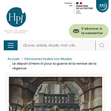
Menu
Paramétrer les cookies
Aller
au
secondaire
contenu
principal
(header)
S'abonner à
la newsletter
Accueil
Découvrez toutes nos études
Le départ d’Henri IV pour la guerre et la remise de la
régence