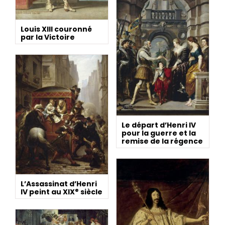
Louis XIII couronné
par la Victoire
Le départ d’Henri IV
pour la guerre et la
remise de la régence
L’Assassinat d’Henri
e
IV peint au XIX
siècle