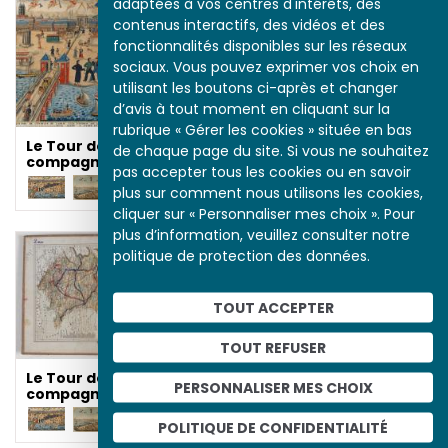
adaptées à vos centres d'intérêts, des
compagnonnage
contenus interactifs, des vidéos et des
fonctionnalités disponibles sur les réseaux
sociaux. Vous pouvez exprimer vos choix en
utilisant les boutons ci-après et changer
d’avis à tout moment en cliquant sur la
rubrique « Gérer les cookies » située en bas
Le Tour de France des
de chaque page du site. Si vous ne souhaitez
compagnons
pas accepter tous les cookies ou en savoir
plus sur comment nous utilisons les cookies,
cliquer sur « Personnaliser mes choix ». Pour
plus d’information, veuillez consulter notre
politique de protection des données.
Le Tour de France des
compagnons
TOUT ACCEPTER
TOUT REFUSER
Le Tour de France des
PERSONNALISER MES CHOIX
compagnons
POLITIQUE DE CONFIDENTIALITÉ