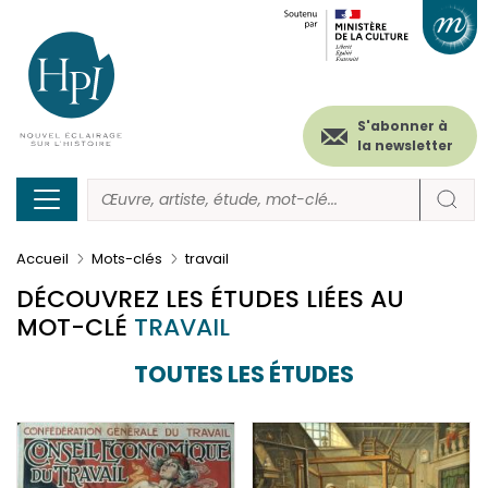
Menu
Paramétrer les cookies
Aller
au
secondaire
contenu
principal
(header)
S'abonner à
la newsletter
Accueil
Mots-clés
travail
DÉCOUVREZ LES ÉTUDES LIÉES AU
MOT-CLÉ
TRAVAIL
TOUTES LES ÉTUDES