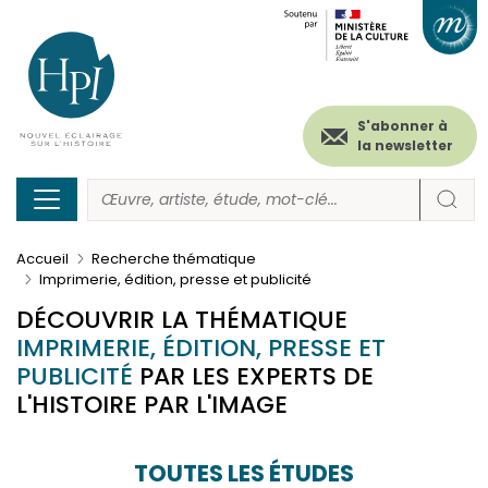
Menu
Paramétrer les cookies
Aller
au
secondaire
contenu
principal
(header)
S'abonner à
la newsletter
Accueil
Recherche thématique
Imprimerie, édition, presse et publicité
DÉCOUVRIR LA THÉMATIQUE
IMPRIMERIE, ÉDITION, PRESSE ET
PUBLICITÉ
PAR LES EXPERTS DE
L'HISTOIRE PAR L'IMAGE
TOUTES LES ÉTUDES