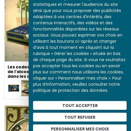
de l'alcool et du tabac
statistiques et mesurer l'audience du site
dans les années 1930
ainsi que pour vous proposer des publicités
adaptées à vos centres d'intérêts, des
contenus interactifs, des vidéos et des
fonctionnalités disponibles sur les réseaux
sociaux. Vous pouvez exprimer vos choix en
utilisant les boutons ci-après et changer
d’avis à tout moment en cliquant sur la
rubrique « Gérer les cookies » située en bas
de chaque page du site. Si vous ne souhaitez
pas accepter tous les cookies ou en savoir
Les codes publicitaires
de l'alcool et du tabac
plus sur comment nous utilisons les cookies,
dans les années 1930
cliquer sur « Personnaliser mes choix ». Pour
plus d’information, veuillez consulter notre
politique de protection des données.
TOUT ACCEPTER
Une caricature
TOUT REFUSER
d'Adolphe Thiers en
1871
PERSONNALISER MES CHOIX