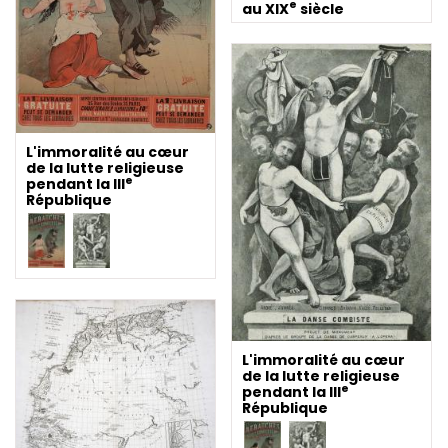
e
au XIX
siècle
L'immoralité au cœur
de la lutte religieuse
e
pendant la III
République
L'immoralité au cœur
de la lutte religieuse
e
pendant la III
République