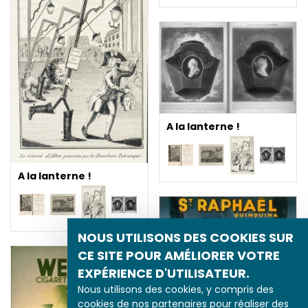
A la lanterne !
A la lanterne !
NOUS UTILISONS DES COOKIES SUR
CE SITE POUR AMÉLIORER VOTRE
EXPÉRIENCE D'UTILISATEUR.
Nous utilisons des cookies, y compris des
Les codes publicitaires
cookies de nos partenaires pour réaliser des