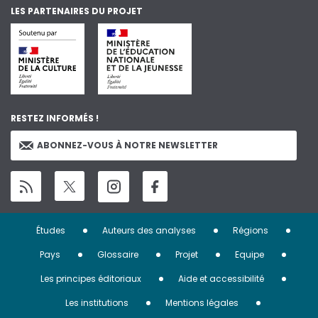
LES PARTENAIRES DU PROJET
RESTEZ INFORMÉS !
ABONNEZ-VOUS À NOTRE NEWSLETTER
Menu
Études
Auteurs des analyses
Régions
Pied
Pays
Glossaire
Projet
Equipe
de
Les principes éditoriaux
Aide et accessibilité
page
Les institutions
Mentions légales