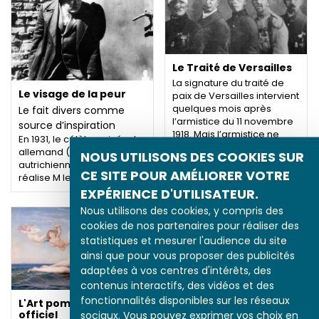
Le Traité de Versailles
La signature du traité de
Le visage de la peur
paix de Versailles intervient
quelques mois après
Le fait divers comme
l’armistice du 11 novembre
source d’inspiration
1918. Mais l’armistice ne
En 1931, le célèbre cinéaste
signifie pas la…
allemand (d’origine
NOUS UTILISONS DES COOKIES SUR
autrichienne) Fritz Lang
CE SITE POUR AMÉLIORER VOTRE
réalise M le Maudit, son…
EXPÉRIENCE D'UTILISATEUR.
Nous utilisons des cookies, y compris des
cookies de nos partenaires pour réaliser des
statistiques et mesurer l'audience du site
ainsi que pour vous proposer des publicités
adaptées à vos centres d'intérêts, des
contenus interactifs, des vidéos et des
fonctionnalités disponibles sur les réseaux
L'Art pompier, un art
officiel
sociaux. Vous pouvez exprimer vos choix en