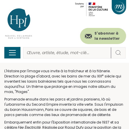
Menu
Paramétrer les cookies
Aller
au
secondaire
contenu
principal
(header)
S'abonner à
la newsletter
L'Histoire par l'image vous invite à la fraîcheur et à la flânerie.
e
Direction la plage d'abord, avec les bains de mer du XIX
siècle qui
inventent les loisirs balnéaires tels que nous les connaissons
aujourd'hui. Un thème que prolonge en images notre album du
mois, "Plages".
Promenade ensuite dans les parcs et jardins parisiens, là où
l'urbanisme du Second Empire invente la ville verte. Sous l'impulsion
du baron Haussmann, Paris se couvre de squares, de bois et de
parcs pensés comme des lieux de promenade et de détente.
Embarquement enfin pour l'Exposition internationale de 1937 et sa
célèbre
Fée Électricité
. Réalisée par Raoul Dufy pour le pavillon de la