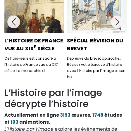
L’HISTOIRE DE FRANCE
SPÉCIAL RÉVISION DU
E
VUE AU XIX
SIÈCLE
BREVET
Ce hors-série est consacré à
L’épreuve du brevet approche…
e
l’histoire de France vue au XIX
Révisez votre épreuve d’histoire
siècle. La monarchie d...
avec L’Histoire par l’image et son
ho...
L’Histoire par l’image
décrypte l’histoire
Actuellement en ligne
3153
œuvres,
1748
études
et
193
animations.
L’Histoire par l’image
explore les événements de