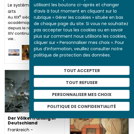
utilisant les boutons ci-après et changer
Le système des beaux-
d’avis à tout moment en cliquant sur la
arts
e
rubrique « Gérer les cookies » située en bas
Au XIX
siècle, le système
académique en place
de chaque page du site. Si vous ne souhaitez
depuis le règne de Louis
pas accepter tous les cookies ou en savoir
XIV continue à régenter la
plus sur comment nous utilisons les cookies,
vie…
Nattier et le portrait
cliquer sur « Personnaliser mes choix ». Pour
en toute intimité de
plus d’information, veuillez consulter notre
Marie Leszczynska
politique de protection des données.
Marie-Charlotte-Sophie-
Félicité Leszczynska est la
fille du roi détrôné de
TOUT ACCEPTER
Pologne, Stanislas
Leszczynski. Née en 1703,
TOUT REFUSER
elle est mariée en 1725 à…
PERSONNALISER MES CHOIX
POLITIQUE DE CONFIDENTIALITÉ
Der Völkerfrühling in
Deutschland
Frankreich -