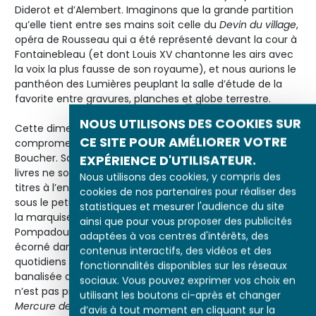
Diderot et d’Alembert. Imaginons que la grande partition
qu’elle tient entre ses mains soit celle du
Devin du village
,
opéra de Rousseau qui a été représenté devant la cour à
Fontainebleau (et dont Louis XV chantonne les airs avec
la voix la plus fausse de son royaume), et nous aurions le
panthéon des Lumières peuplant la salle d’étude de la
favorite entre gravures, planches et globe terrestre.
NOUS UTILISONS DES COOKIES SUR
Cette dimension militante, et pour certains bien
CE SITE POUR AMÉLIORER VOTRE
compromettante, est totalement estompée chez
Boucher. Sagement enfermés dans une bibliothèque, ses
EXPÉRIENCE D'UTILISATEUR.
livres ne sont visibles que par leur reflet dans le miroir,
Nous utilisons des cookies, y compris des
titres à l’envers. Le livre négligemment placé de travers
cookies de nos partenaires pour réaliser des
sous le petit secrétaire permet de montrer les armes de
statistiques et mesurer l'audience du site
la marquise. Les ouvrages au plus près de Mme de
ainsi que pour vous proposer des publicités
Pompadour, celui qu’elle tient en main, celui qui est tout
adaptées à vos centres d'intérêts, des
écorné dans le secrétaire, sont de petits opuscules
contenus interactifs, des vidéos et des
quotidiens qui montrent une pratique désormais
fonctionnalités disponibles sur les réseaux
banalisée de la lecture. S’agit-il de romans ? La favorite
sociaux. Vous pouvez exprimer vos choix en
n’est pas présentée ici comme une philosophe. Le
utilisant les boutons ci-après et changer
Mercure de France
(octobre 1757) souligne clairement le
d’avis à tout moment en cliquant sur la