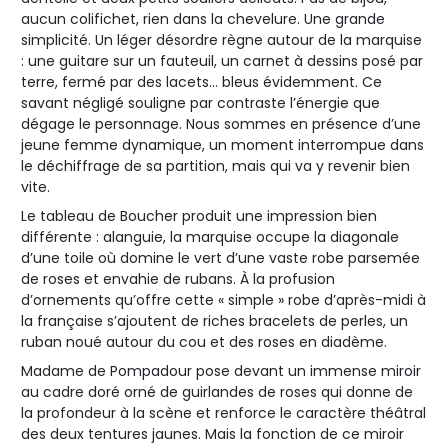
aucun colifichet, rien dans la chevelure. Une grande
simplicité. Un léger désordre règne autour de la marquise
: une guitare sur un fauteuil, un carnet à dessins posé par
terre, fermé par des lacets… bleus évidemment. Ce
savant négligé souligne par contraste l’énergie que
dégage le personnage. Nous sommes en présence d’une
jeune femme dynamique, un moment interrompue dans
le déchiffrage de sa partition, mais qui va y revenir bien
vite.
Le tableau de Boucher produit une impression bien
différente : alanguie, la marquise occupe la diagonale
d’une toile où domine le vert d’une vaste robe parsemée
de roses et envahie de rubans. À la profusion
d’ornements qu’offre cette « simple » robe d’après-midi à
la française s’ajoutent de riches bracelets de perles, un
ruban noué autour du cou et des roses en diadème.
Madame de Pompadour pose devant un immense miroir
au cadre doré orné de guirlandes de roses qui donne de
la profondeur à la scène et renforce le caractère théâtral
des deux tentures jaunes. Mais la fonction de ce miroir