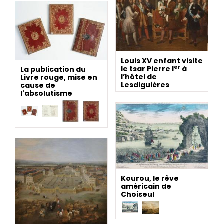
Louis XV enfant visite
er
le tsar Pierre I
à
La publication du
l’hôtel de
Livre rouge, mise en
Lesdiguières
cause de
l'absolutisme
Kourou, le rêve
américain de
Choiseul