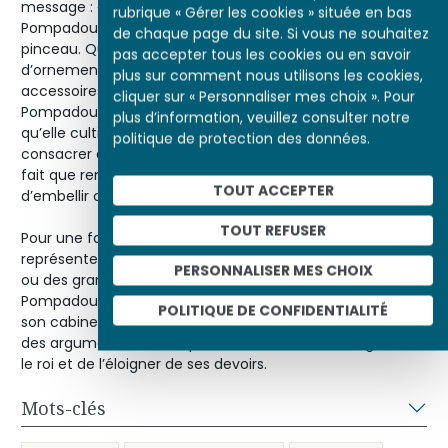
message : « Le portrait de Mme la marquise de
rubrique « Gérer les cookies » située en bas
Pompadour par M. Boucher, est bien digne de son
de chaque page du site. Si vous ne souhaitez
pinceau. Que de grâces ! Que de richesses ! Que
pas accepter tous les cookies ou en savoir
d’ornements ! Des livres, des dessins et autres
plus sur comment nous utilisons les cookies,
accessoires indiquent le goût de Mme la marquise de
cliquer sur « Personnaliser mes choix ». Pour
Pompadour pour les sciences et les arts qu’elle aime,
plus d’information, veuillez consulter notre
qu’elle cultive avec succès et à l’étude desquels elle sait
politique de protection des données.
consacrer des moments utiles. Le peintre des grâces n’a
fait que rendre la nature, sans être peiné du soin
TOUT ACCEPTER
d’embellir ou de flatter son modèle. »
TOUT REFUSER
Pour une favorite, il n’est pas sans risque de se faire
représenter. Loin des portraits officiels de la famille royale
PERSONNALISER MES CHOIX
ou des grands personnages de la cour, Mme de
Pompadour semble jouer la modestie dans l’intimité de
POLITIQUE DE CONFIDENTIALITÉ
son cabinet d’étude. Mais ces portraits ont plutôt donné
des arguments à ceux qui l’accusaient d’embourgeoiser
le roi et de l’éloigner de ses devoirs.
Mots-clés