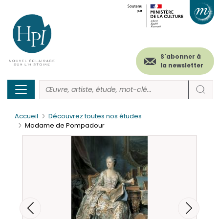
Menu
Paramétrer les cookies
Aller
au
secondaire
contenu
principal
(header)
S'abonner à
la newsletter
Accueil
Découvrez toutes nos études
Madame de Pompadour