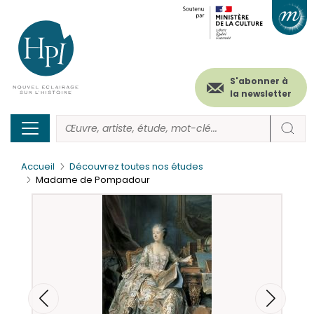
Menu
Paramétrer les cookies
Aller
au
secondaire
contenu
principal
(header)
S'abonner à
la newsletter
Accueil
Découvrez toutes nos études
Madame de Pompadour