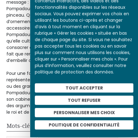
contenus interactifs, des vidéos et des
message : « Le portrait de Mme la marquise de
fonctionnalités disponibles sur les réseaux
Pompadour par M. Boucher, est bien digne de son
sociaux. Vous pouvez exprimer vos choix en
pinceau. Que de grâces ! Que de richesses ! Que
utilisant les boutons ci-après et changer
d’ornements ! Des livres, des dessins et autres
d’avis à tout moment en cliquant sur la
accessoires indiquent le goût de Mme la marquise de
rubrique « Gérer les cookies » située en bas
Pompadour pour les sciences et les arts qu’elle aime,
de chaque page du site. Si vous ne souhaitez
qu’elle cultive avec succès et à l’étude desquels elle sait
pas accepter tous les cookies ou en savoir
consacrer des moments utiles. Le peintre des grâces n’a
plus sur comment nous utilisons les cookies,
fait que rendre la nature, sans être peiné du soin
cliquer sur « Personnaliser mes choix ». Pour
d’embellir ou de flatter son modèle. »
plus d’information, veuillez consulter notre
politique de protection des données.
Pour une favorite, il n’est pas sans risque de se faire
représenter. Loin des portraits officiels de la famille royale
ou des grands personnages de la cour, Mme de
TOUT ACCEPTER
Pompadour semble jouer la modestie dans l’intimité de
son cabinet d’étude. Mais ces portraits ont plutôt donné
TOUT REFUSER
des arguments à ceux qui l’accusaient d’embourgeoiser
le roi et de l’éloigner de ses devoirs.
PERSONNALISER MES CHOIX
POLITIQUE DE CONFIDENTIALITÉ
Mots-clés