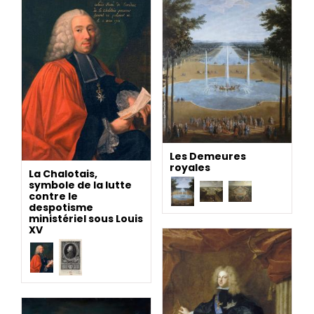
Les Demeures
royales
La Chalotais,
symbole de la lutte
contre le
despotisme
ministériel sous Louis
XV