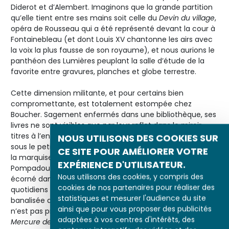
Diderot et d’Alembert. Imaginons que la grande partition
qu’elle tient entre ses mains soit celle du
Devin du village
,
opéra de Rousseau qui a été représenté devant la cour à
Fontainebleau (et dont Louis XV chantonne les airs avec
la voix la plus fausse de son royaume), et nous aurions le
panthéon des Lumières peuplant la salle d’étude de la
favorite entre gravures, planches et globe terrestre.
Cette dimension militante, et pour certains bien
compromettante, est totalement estompée chez
Boucher. Sagement enfermés dans une bibliothèque, ses
livres ne sont visibles que par leur reflet dans le miroir,
titres à l’envers. Le livre négligemment placé de travers
NOUS UTILISONS DES COOKIES SUR
sous le petit secrétaire permet de montrer les armes de
CE SITE POUR AMÉLIORER VOTRE
la marquise. Les ouvrages au plus près de Mme de
EXPÉRIENCE D'UTILISATEUR.
Pompadour, celui qu’elle tient en main, celui qui est tout
Nous utilisons des cookies, y compris des
écorné dans le secrétaire, sont de petits opuscules
cookies de nos partenaires pour réaliser des
quotidiens qui montrent une pratique désormais
statistiques et mesurer l'audience du site
banalisée de la lecture. S’agit-il de romans ? La favorite
ainsi que pour vous proposer des publicités
n’est pas présentée ici comme une philosophe. Le
adaptées à vos centres d'intérêts, des
Mercure de France
(octobre 1757) souligne clairement le