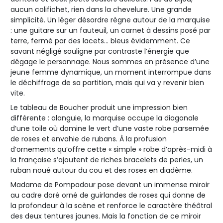
aucun colifichet, rien dans la chevelure. Une grande
simplicité. Un léger désordre règne autour de la marquise
: une guitare sur un fauteuil, un carnet à dessins posé par
terre, fermé par des lacets… bleus évidemment. Ce
savant négligé souligne par contraste l’énergie que
dégage le personnage. Nous sommes en présence d’une
jeune femme dynamique, un moment interrompue dans
le déchiffrage de sa partition, mais qui va y revenir bien
vite.
Le tableau de Boucher produit une impression bien
différente : alanguie, la marquise occupe la diagonale
d’une toile où domine le vert d’une vaste robe parsemée
de roses et envahie de rubans. À la profusion
d’ornements qu’offre cette « simple » robe d’après-midi à
la française s’ajoutent de riches bracelets de perles, un
ruban noué autour du cou et des roses en diadème.
Madame de Pompadour pose devant un immense miroir
au cadre doré orné de guirlandes de roses qui donne de
la profondeur à la scène et renforce le caractère théâtral
des deux tentures jaunes. Mais la fonction de ce miroir