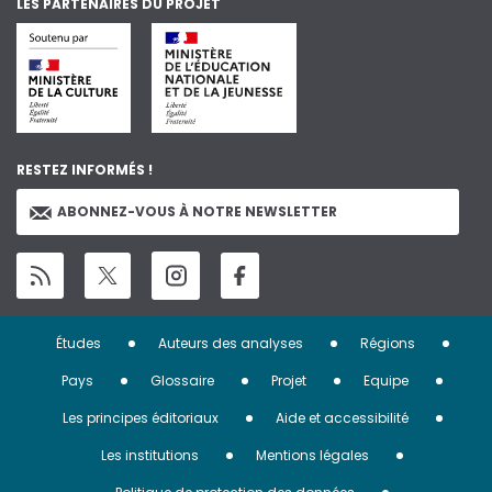
LES PARTENAIRES DU PROJET
RESTEZ INFORMÉS !
ABONNEZ-VOUS À NOTRE NEWSLETTER
Menu
Études
Auteurs des analyses
Régions
Pied
Pays
Glossaire
Projet
Equipe
de
Les principes éditoriaux
Aide et accessibilité
page
Les institutions
Mentions légales