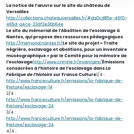
La notice de l’œuvre sur le site du château de
Versailles
http://collections.chateauversailles.fr/#da0cd85e-46f0-
465d-a4ce-23df3e36b64e
Le site du mémorial de l’Abolition de l’esclavage à
Nantes, qui propose des ressources pédagogiques
http://memorial.nantes.fr/
Le site du projet « Traite
négrière, esclavage et abolitions, pour un inventaire
muséographique » par le Comité pour la mémoire de
l’esclavage
http://www.cnmhe.fr/inventaire/
Émissions
consacrées à l’histoire de l’esclavage dans
La
Fabrique de l’histoire
sur France Culture
1/4 :
http://www.franceculture.fr/emissions/la-fabrique-de-
lhistoire/esclavage-14
2/4 :
http://www.franceculture.fr/emissions/la-fabrique-de-
lhistoire/esclavage-24
3/4 :
http://www.franceculture.fr/emissions/la-fabrique-de-
lhistoire/esclavage-34
4/4 :