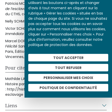
utilisant les boutons ci-après et changer
Patricia MOTYLEWSKI,
La Société française pour l’abolition
d’avis à tout moment en cliquant sur la
de l’esclavage (1834-1850)
, préface de L. Abénon, Éditions
rubrique « Gérer les cookies » située en bas
du CTHS, coll. « Format », 1998.
de chaque page du site. Si vous ne souhaitez
Nelly SCHMIDT,
Victor Schœlcher
, Paris, Fayard, 1994.
pas accepter tous les cookies ou en savoir
Victor SCHŒLCHER,
Des colonies françaises. Abolition
plus sur comment nous utilisons les cookies,
immédiate de l’esclavage
, Paris, Éditeur Pagnerre, 1842.
cliquer sur « Personnaliser mes choix ». Pour
plus d’information, veuillez consulter notre
Marcel DORIGNY,
Les Abolitions de l’esclavage. De Léon-
politique de protection des données.
Félicité Santonax à Victor Schœlcher. 1793/1794-1848
,
Paris, Éditions de l’Unesco et Presses universitaires de
Vincennes, 1995 (rééd. 1998).
TOUT ACCEPTER
Pour citer cet article
TOUT REFUSER
PERSONNALISER MES CHOIX
e
Mathilde LARRÈRE, « La II
République abolit l’esclavage »,
Histoire par l'image [en ligne], consulté le 10/08/2026. URL
POLITIQUE DE CONFIDENTIALITÉ
: http://histoire-image.org/etudes/iie-republique-abolit-
esclavage
Liens