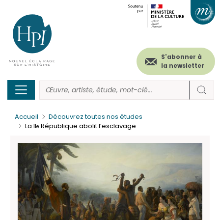
Menu
Paramétrer les cookies
Aller
au
secondaire
contenu
principal
(header)
S'abonner à
la newsletter
Accueil
Découvrez toutes nos études
La II
République abolit l’esclavage
e