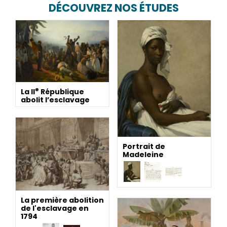
DÉCOUVREZ NOS ÉTUDES
e
La II
République
abolit l’esclavage
Portrait de
Madeleine
La première abolition
de l'esclavage en
1794