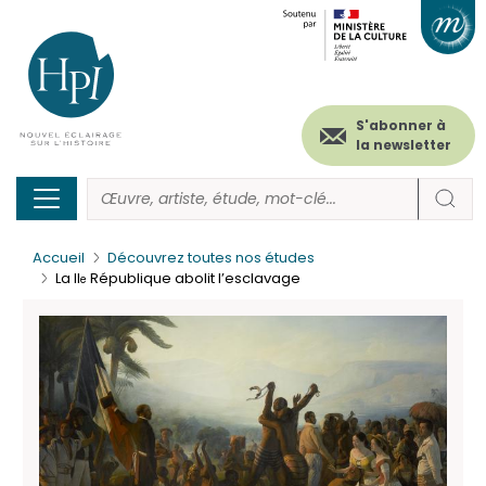
Menu
Paramétrer les cookies
Aller
au
secondaire
contenu
principal
(header)
S'abonner à
la newsletter
Accueil
Découvrez toutes nos études
La II
République abolit l’esclavage
e