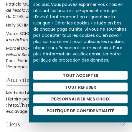
Patricia MOTYLEWSKI,
La Société française pour l’abolition
sociaux. Vous pouvez exprimer vos choix en
de l’esclavage (1834-1850)
, préface de L. Abénon, Éditions
utilisant les boutons ci-après et changer
du CTHS, coll. « Format », 1998.
d’avis à tout moment en cliquant sur la
rubrique « Gérer les cookies » située en bas
Nelly SCHMIDT,
Victor Schœlcher
, Paris, Fayard, 1994.
de chaque page du site. Si vous ne souhaitez
Victor SCHŒLCHER,
Des colonies françaises. Abolition
pas accepter tous les cookies ou en savoir
immédiate de l’esclavage
, Paris, Éditeur Pagnerre, 1842.
plus sur comment nous utilisons les cookies,
cliquer sur « Personnaliser mes choix ». Pour
Marcel DORIGNY,
Les Abolitions de l’esclavage. De Léon-
plus d’information, veuillez consulter notre
Félicité Santonax à Victor Schœlcher. 1793/1794-1848
,
politique de protection des données.
Paris, Éditions de l’Unesco et Presses universitaires de
Vincennes, 1995 (rééd. 1998).
TOUT ACCEPTER
Pour citer cet article
TOUT REFUSER
e
Mathilde LARRÈRE, « La II
République abolit l’esclavage »,
PERSONNALISER MES CHOIX
Histoire par l'image [en ligne], consulté le 06/08/2026. URL
: http://histoire-image.org/etudes/iie-republique-abolit-
POLITIQUE DE CONFIDENTIALITÉ
esclavage
Liens