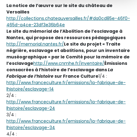
La notice de l’œuvre sur le site du château de
Versailles
http://collections.chateauversailles.fr/#da0cd85e-46f0-
465d-a4ce-23df3e36b64e
Le site du mémorial de l’Abolition de l’esclavage à
Nantes, qui propose des ressources pédagogiques
http://memorial.nantes.fr/
Le site du projet « Traite
négrière, esclavage et abolitions, pour un inventaire
muséographique » par le Comité pour la mémoire de
l’esclavage
http://www.cnmhe.fr/inventaire/
Émissions
consacrées à l’histoire de l’esclavage dans
La
Fabrique de l’histoire
sur France Culture
1/4 :
http://www.franceculture.fr/emissions/la-fabrique-de-
lhistoire/esclavage-14
2/4 :
http://www.franceculture.fr/emissions/la-fabrique-de-
lhistoire/esclavage-24
3/4 :
http://www.franceculture.fr/emissions/la-fabrique-de-
lhistoire/esclavage-34
4/4 :