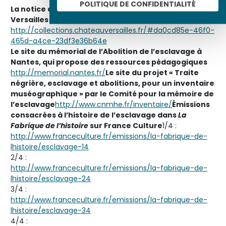
POLITIQUE DE CONFIDENTIALITÉ
La notice de l’œuvre sur le site du château de
Versailles
http://collections.chateauversailles.fr/#da0cd85e-46f0-
465d-a4ce-23df3e36b64e
Le site du mémorial de l’Abolition de l’esclavage à
Nantes, qui propose des ressources pédagogiques
http://memorial.nantes.fr/
Le site du projet « Traite
négrière, esclavage et abolitions, pour un inventaire
muséographique » par le Comité pour la mémoire de
l’esclavage
http://www.cnmhe.fr/inventaire/
Émissions
consacrées à l’histoire de l’esclavage dans
La
Fabrique de l’histoire
sur France Culture
1/4 :
http://www.franceculture.fr/emissions/la-fabrique-de-
lhistoire/esclavage-14
2/4 :
http://www.franceculture.fr/emissions/la-fabrique-de-
lhistoire/esclavage-24
3/4 :
http://www.franceculture.fr/emissions/la-fabrique-de-
lhistoire/esclavage-34
4/4 :