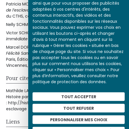
ainsi que pour vous proposer des publicités
Patricia MOTYLEWSKI,
La Société française pour l’abolition
adaptées à vos centres d'intérêts, des
de l’esclavage (1834-1850)
, préface de L. Abénon, Éditions
contenus interactifs, des vidéos et des
du CTHS, coll. « Format », 1998.
fonctionnalités disponibles sur les réseaux
Nelly SCHMIDT,
Victor Schœlcher
, Paris, Fayard, 1994.
sociaux. Vous pouvez exprimer vos choix en
Victor SCHŒLCHER,
Des colonies françaises. Abolition
utilisant les boutons ci-après et changer
immédiate de l’esclavage
, Paris, Éditeur Pagnerre, 1842.
d’avis à tout moment en cliquant sur la
rubrique « Gérer les cookies » située en bas
Marcel DORIGNY,
Les Abolitions de l’esclavage. De Léon-
de chaque page du site. Si vous ne souhaitez
Félicité Santonax à Victor Schœlcher. 1793/1794-1848
,
pas accepter tous les cookies ou en savoir
Paris, Éditions de l’Unesco et Presses universitaires de
plus sur comment nous utilisons les cookies,
Vincennes, 1995 (rééd. 1998).
cliquer sur « Personnaliser mes choix ». Pour
plus d’information, veuillez consulter notre
Pour citer cet article
politique de protection des données.
e
Mathilde LARRÈRE, « La II
République abolit l’esclavage »,
TOUT ACCEPTER
Histoire par l'image [en ligne], consulté le 10/08/2026. URL
: http://histoire-image.org/etudes/iie-republique-abolit-
TOUT REFUSER
esclavage
PERSONNALISER MES CHOIX
Liens