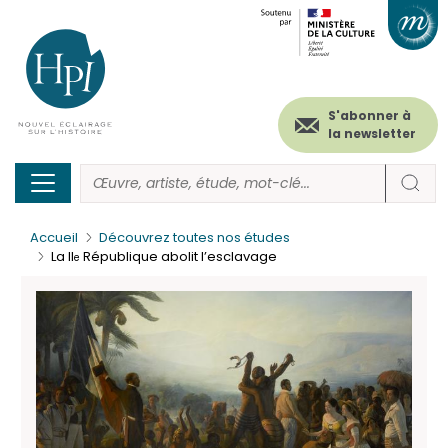
Menu
Paramétrer les cookies
Aller
au
secondaire
contenu
principal
(header)
S'abonner à
la newsletter
Accueil
Découvrez toutes nos études
La II
République abolit l’esclavage
e