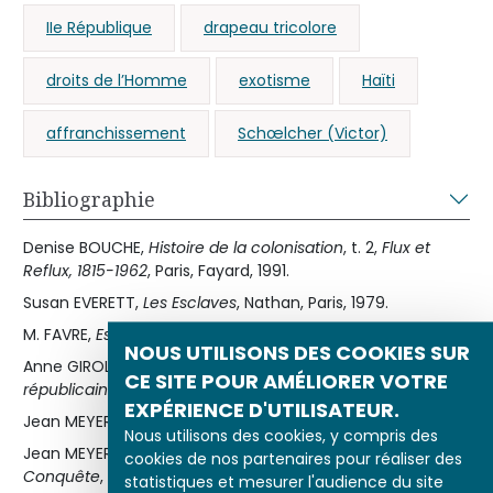
IIe République
drapeau tricolore
droits de l’Homme
exotisme
Haïti
affranchissement
Schœlcher (Victor)
Bibliographie
Denise BOUCHE,
Histoire de la colonisation
, t. 2,
Flux et
Reflux, 1815-1962
, Paris, Fayard, 1991.
Susan EVERETT,
Les Esclaves
, Nathan, Paris, 1979.
M. FAVRE,
Esclaves et Planteurs
, Paris, Gallimard, 1970.
NOUS UTILISONS DES COOKIES SUR
Anne GIROLET,
Victor Schœlcher, abolitionniste et
CE SITE POUR AMÉLIORER VOTRE
républicain…
, Paris, Karthala, 2000.
EXPÉRIENCE D'UTILISATEUR.
Jean MEYER,
Esclaves et Négriers
, Paris, Gallimard, 1986.
Nous utilisons des cookies, y compris des
Jean MEYER
et alii
,
Histoire de la France coloniale. I : La
cookies de nos partenaires pour réaliser des
Conquête
, Paris, Armand Colin, 1991.
statistiques et mesurer l'audience du site