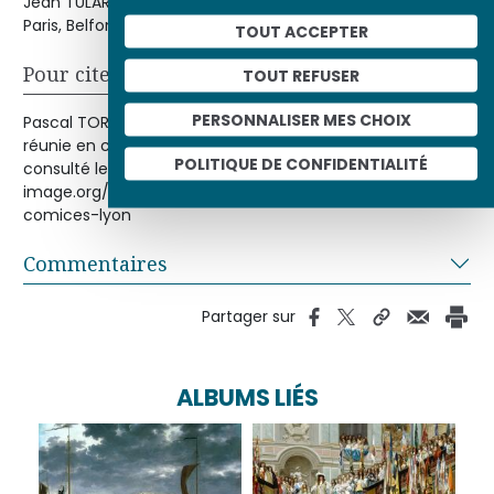
Jean TULARD (dir.)
L’Histoire de Napoléon par la peinture
Paris, Belfond, 1991.
TOUT ACCEPTER
Pour citer cet article
TOUT REFUSER
PERSONNALISER MES CHOIX
Pascal TORRÈS, « Consulat de la République cisalpine
réunie en comices à Lyon », Histoire par l'image [en ligne],
POLITIQUE DE CONFIDENTIALITÉ
consulté le 06/08/2026. URL : http://histoire-
image.org/etudes/consulat-republique-cisalpine-reunie-
comices-lyon
Commentaires
Partager sur
ALBUMS LIÉS