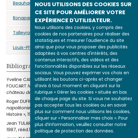
Beauharnais (Joséphine de)
NOUS UTILISONS DES COOKIES SUR
CE SITE POUR AMÉLIORER VOTRE
Bonaparte (Napoléon)
République cisalpine
EXPÉRIENCE D'UTILISATEUR.
Nous utilisons des cookies, y compris des
Talleyrand-Périgord (Charles-Maurice de)
cookies de nos partenaires pour réaliser des
statistiques et mesurer l'audience du site
ainsi que pour vous proposer des publicités
Louis-Philippe
adaptées à vos centres d'intérêts, des
contenus interactifs, des vidéos et des
Bibliographie
fonctionnalités disponibles sur les réseaux
sociaux. Vous pouvez exprimer vos choix en
utilisant les boutons ci-après et changer
Yveline CANTAREL-BESSON, Claire CONSTANS et Bruno
d’avis à tout moment en cliquant sur la
FOUCART
Napoléon. Images et histoire : peintures du
rubrique « Gérer les cookies » située en bas
château de Versailles (1789-1815)
Paris, RMN, 2001.
de chaque page du site. Si vous ne souhaitez
Roger DUFRAISSE et Michel KERAUTRET
La France
pas accepter tous les cookies ou en savoir
napoléonienne. Aspects extérieurs
Paris, Seuil, coll. « Points
plus sur comment nous utilisons les cookies,
Histoire », 1999.
cliquer sur « Personnaliser mes choix ». Pour
Jean TULARD (dir.)
Dictionnaire Napoléon
Paris, Fayard,
plus d’information, veuillez consulter notre
1987, rééd.1999.
politique de protection des données.