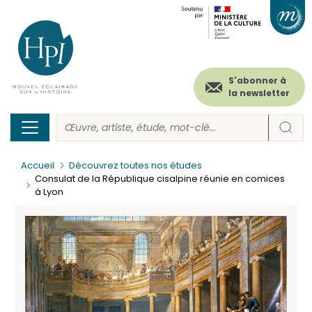
Menu
Paramétrer les cookies
Aller
au
secondaire
contenu
principal
(header)
S'abonner à
la newsletter
Accueil
Découvrez toutes nos études
Consulat de la République cisalpine réunie en comices
à Lyon