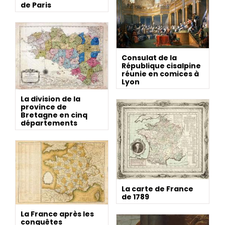
de Paris
Consulat de la
République cisalpine
réunie en comices à
Lyon
La division de la
province de
Bretagne en cinq
départements
La carte de France
de 1789
La France après les
conquêtes