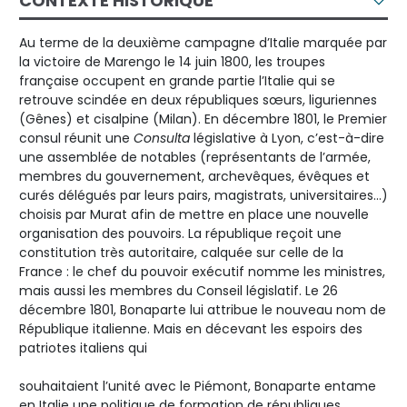
CONTEXTE HISTORIQUE
Au terme de la deuxième campagne d’Italie marquée par
la victoire de Marengo le 14 juin 1800, les troupes
française occupent en grande partie l’Italie qui se
retrouve scindée en deux républiques sœurs, liguriennes
(Gênes) et cisalpine (Milan). En décembre 1801, le Premier
consul réunit une
Consulta
législative à Lyon, c’est-à-dire
une assemblée de notables (représentants de l’armée,
membres du gouvernement, archevêques, évêques et
curés délégués par leurs pairs, magistrats, universitaires…)
choisis par Murat afin de mettre en place une nouvelle
organisation des pouvoirs. La république reçoit une
constitution très autoritaire, calquée sur celle de la
France : le chef du pouvoir exécutif nomme les ministres,
mais aussi les membres du Conseil législatif. Le 26
décembre 1801, Bonaparte lui attribue le nouveau nom de
République italienne. Mais en décevant les espoirs des
patriotes italiens qui
souhaitaient l’unité avec le Piémont, Bonaparte entame
en Italie une politique de formation de républiques