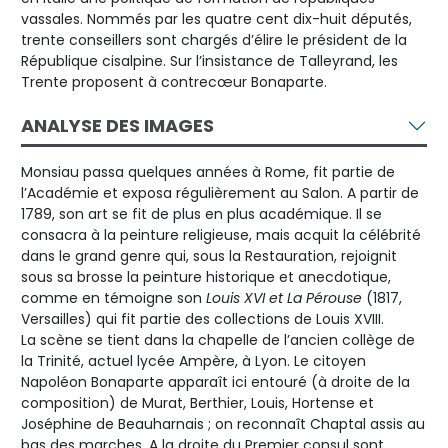
vassales. Nommés par les quatre cent dix-huit députés,
trente conseillers sont chargés d’élire le président de la
République cisalpine. Sur l’insistance de Talleyrand, les
Trente proposent à contrecœur Bonaparte.
ANALYSE DES IMAGES
Monsiau passa quelques années à Rome, fit partie de
l’Académie et exposa régulièrement au Salon. A partir de
1789, son art se fit de plus en plus académique. Il se
consacra à la peinture religieuse, mais acquit la célébrité
dans le grand genre qui, sous la Restauration, rejoignit
sous sa brosse la peinture historique et anecdotique,
comme en témoigne son
Louis XVI et La Pérouse
(1817,
Versailles) qui fit partie des collections de Louis XVIII.
La scène se tient dans la chapelle de l’ancien collège de
la Trinité, actuel lycée Ampère, à Lyon. Le citoyen
Napoléon Bonaparte apparaît ici entouré (à droite de la
composition) de Murat, Berthier, Louis, Hortense et
Joséphine de Beauharnais ; on reconnaît Chaptal assis au
bas des marches. A la droite du Premier consul sont