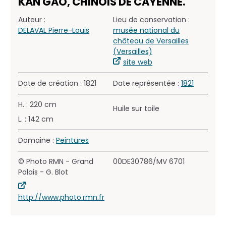
KAN GAO, CHINOIS DE CAYENNE.
Auteur :
Lieu de conservation :
DELAVAL Pierre-Louis
musée national du
château de Versailles
(Versailles)
site web
Date de création : 1821
Date représentée :
1821
H. : 220 cm
Huile sur toile
L. : 142 cm
Domaine :
Peintures
© Photo RMN - Grand
00DE30786/MV 6701
Palais - G. Blot
http://www.photo.rmn.fr