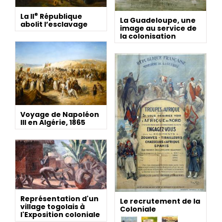
e
La II
République
La Guadeloupe, une
abolit l’esclavage
image au service de
la colonisation
Voyage de Napoléon
III en Algérie, 1865
Représentation d'un
Le recrutement de la
village togolais à
Coloniale
l'Exposition coloniale