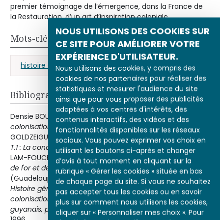
premier témoignage de l’émergence, dans la France de
la Restauration, d’un art d’inspiration coloniale.
NOUS UTILISONS DES COOKIES SUR
Mots-clés
CE SITE POUR AMÉLIORER VOTRE
EXPÉRIENCE D'UTILISATEUR.
histoire coloniale
exotisme
portrait
Nous utilisons des cookies, y compris des
cookies de nos partenaires pour réaliser des
statistiques et mesurer l'audience du site
Bibliographie
ainsi que pour vous proposer des publicités
adaptées à vos centres d'intérêts, des
Densie BOUCHE et Pierre PLUCHO
Histoire de la
contenus interactifs, des vidéos et des
colonisation française
Paris, Fayard, 1991.Annie REY-
fonctionnalités disponibles sur les réseaux
GOLDZEIGUER, Jean MEYER
Histoire de la France coloniale
sociaux. Vous pouvez exprimer vos choix en
T.1 : La conquête
Paris, A.Colin col.Agora, 1996.Serge MAM-
utilisant les boutons ci-après et changer
LAM-FOUCK
La Guyane française au temps de l'esclavage,
d’avis à tout moment en cliquant sur la
de l'or et de la francisation (1802-1946)
Petit-Bourg
rubrique « Gérer les cookies » située en bas
(Guadeloupe), Ibis rouge, 1999.Serge MAM-LAM-FOUCK
de chaque page du site. Si vous ne souhaitez
Histoire générale de la Guyane française des débuts de la
pas accepter tous les cookies ou en savoir
colonisation à l'aube de l'an 2000 : les grands problèmes
plus sur comment nous utilisons les cookies,
guyanais, permanence et évolution
Kourou, Ibis-Rouge,
cliquer sur « Personnaliser mes choix ». Pour
1996.