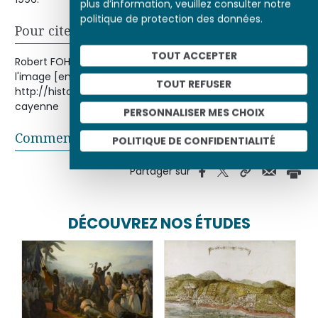
plus d’information, veuillez consulter notre
politique de protection des données.
Pour citer cet article
TOUT ACCEPTER
Robert FOHR, « Kan Gao, Chinois de Cayenne », Histoire par
l'image [en ligne], consulté le 08/08/2026. URL :
TOUT REFUSER
http://histoire-image.org/etudes/kan-gao-chinois-
cayenne
PERSONNALISER MES CHOIX
Commentaires
POLITIQUE DE CONFIDENTIALITÉ
Partager sur
DÉCOUVREZ NOS ÉTUDES