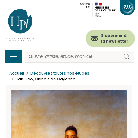
Menu
Paramétrer les cookies
Aller
au
secondaire
contenu
principal
(header)
S'abonner à
la newsletter
Accueil
Découvrez toutes nos études
Kan Gao, Chinois de Cayenne