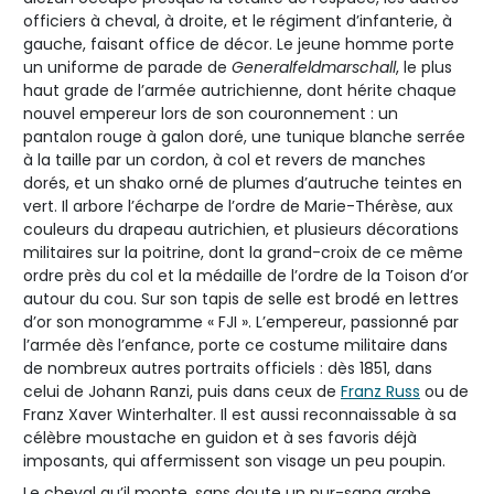
officiers à cheval, à droite, et le régiment d’infanterie, à
gauche, faisant office de décor. Le jeune homme porte
un uniforme de parade de
Generalfeldmarschall
, le plus
haut grade de l’armée autrichienne, dont hérite chaque
nouvel empereur lors de son couronnement : un
pantalon rouge à galon doré, une tunique blanche serrée
à la taille par un cordon, à col et revers de manches
dorés, et un shako orné de plumes d’autruche teintes en
vert. Il arbore l’écharpe de l’ordre de Marie-Thérèse, aux
couleurs du drapeau autrichien, et plusieurs décorations
militaires sur la poitrine, dont la grand-croix de ce même
ordre près du col et la médaille de l’ordre de la Toison d’or
autour du cou. Sur son tapis de selle est brodé en lettres
d’or son monogramme « FJI ». L’empereur, passionné par
l’armée dès l’enfance, porte ce costume militaire dans
de nombreux autres portraits officiels : dès 1851, dans
celui de Johann Ranzi, puis dans ceux de
Franz Russ
ou de
Franz Xaver Winterhalter. Il est aussi reconnaissable à sa
célèbre moustache en guidon et à ses favoris déjà
imposants, qui affermissent son visage un peu poupin.
Le cheval qu’il monte, sans doute un pur-sang arabe