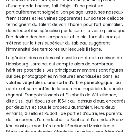
d’une grande finesse, fait l’objet d’une peinture
particulièrement soignée. Son pelage lustré, ses naseaux
frémissants et les veines apparentes sur sa tête délicate
témoignent du talent de von Thoren pour l’art animalier,
dans lequel il se spécialisa par la suite. La vaste plaine que
l’on devine derrière l’empereur et le ciel tumultueux qui
s’étend sur le tiers supérieur du tableau suggèrent
l’immensité des territoires sur lesquels il règne.
Le général des armées est aussi le chef de la maison de
Habsbourg-Lorraine, qui compte alors de nombreux
héritiers potentiels. Ses principaux membres sont figurés
sur des photographies miniatures enchâssées dans les
volutes végétales d’une sorte d’arbre généalogique : au
centre et surmontés de la couronne impériale, le couple
régnant, François-Joseph et Élisabeth de Wittelsbach,
dite Sissi, qu’il épousa en 1854 ; au-dessus d’eux, encadrés
par deux lys et sous le drapeau autrichien, leurs deux
enfants, Gisella et Rudolf ; de part et d’autre, les parents
de l’empereur, l’archiduchesse Sophie et l’archiduc Franz
Karl ainsi que son frère cadet Ferdinand Maximilien et
l’épouse de ce dernier, Charlotte ; plus bas, son frère Karl