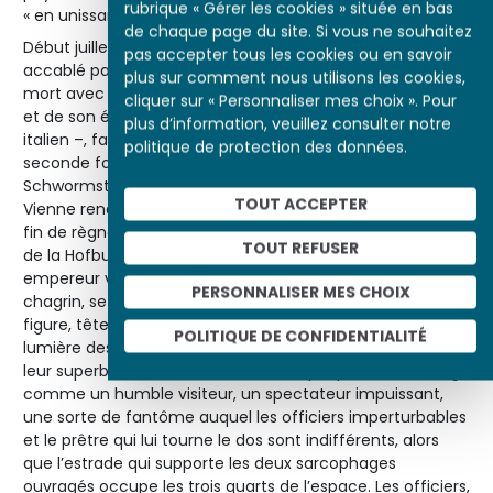
rubrique « Gérer les cookies » située en bas
« en unissant nos forces ».
de chaque page du site. Si vous ne souhaitez
Début juillet 1914, François-Joseph est un vieil homme
pas accepter tous les cookies ou en savoir
accablé par les deuils – ceux de son fils Rodolphe en 1889,
plus sur comment nous utilisons les cookies,
mort avec sa maîtresse dans d’obscures circonstances,
cliquer sur « Personnaliser mes choix ». Pour
et de son épouse bien aimée, tuée par un anarchiste
plus d’information, veuillez consulter notre
italien –, fatigué de régner et privé d’héritier pour la
politique de protection des données.
seconde fois. Les dessins en noir et blanc de Felix
Schwormstädt à l’occasion du retour des dépouilles à
TOUT ACCEPTER
Vienne rendent compte de cette atmosphère lugubre de
fin de règne. Dans la chapelle de l’église Saint-Augustin
TOUT REFUSER
de la Hofburg transformée en chapelle ardente, le vieil
empereur voûté, les mains jointes, le visage ravagé par le
PERSONNALISER MES CHOIX
chagrin, se recueille devant les deux cercueils. Il fait pâle
figure, tête nue, ses décorations comme fondues dans la
POLITIQUE DE CONFIDENTIALITÉ
lumière des bougies, face aux officiers en faction dans
leur superbe uniforme. Il se tient à la périphérie de l’image
comme un humble visiteur, un spectateur impuissant,
une sorte de fantôme auquel les officiers imperturbables
et le prêtre qui lui tourne le dos sont indifférents, alors
que l’estrade qui supporte les deux sarcophages
ouvragés occupe les trois quarts de l’espace. Les officiers,