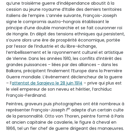
qu’une troisième guerre d’indépendance aboutit à la
cession au jeune royaume d’Italie des derniers territoires
italiens de l’empire. L’année suivante, François-Joseph
signe le compromis austro-hongrois établissant le
principe d’une double monarchie et se fait couronner roi
de Hongrie. En dépit des tensions ethniques qui persistent,
s’ouvre alors une ère de prospérité économique, portée
par l’essor de l’industrie et du libre-échange,
l’embellissement et le rayonnement culturel et artistique
de Vienne. Dans les années 1910, les conflits d’intérêt des
grandes puissances – liées par des alliances – dans les
Balkans, précipitent finalement l’Europe dans la Première
Guerre mondiale. L’évènement déclencheur de la guerre
– l’
attentat de Sarajevo le 28 juin 1914
– prive qui plus est
le vieil empereur de son neveu et héritier, l’archiduc
François-Ferdinand.
Peintres, graveurs puis photographes ont été nombreux à
er
représenter François-Joseph I
adepte d’un certain culte
de la personnalité. Otto von Thoren, peintre formé à Paris
et ancien capitaine de cavalerie, le figure à cheval en
1866, tel un fier chef de guerre dirigeant des manœuvres.