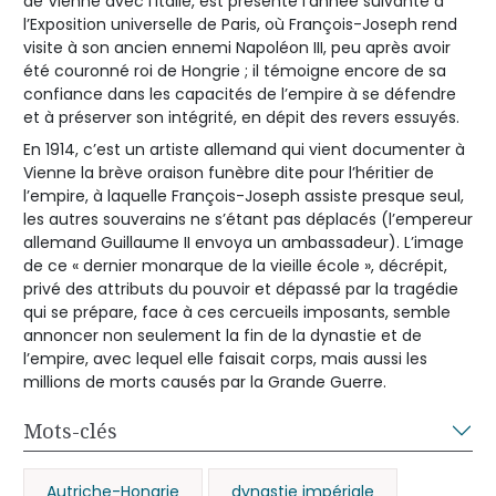
de Vienne avec l’Italie, est présenté l’année suivante à
l’Exposition universelle de Paris, où François-Joseph rend
visite à son ancien ennemi Napoléon III, peu après avoir
été couronné roi de Hongrie ; il témoigne encore de sa
confiance dans les capacités de l’empire à se défendre
et à préserver son intégrité, en dépit des revers essuyés.
En 1914, c’est un artiste allemand qui vient documenter à
Vienne la brève oraison funèbre dite pour l’héritier de
l’empire, à laquelle François-Joseph assiste presque seul,
les autres souverains ne s’étant pas déplacés (l’empereur
allemand Guillaume II envoya un ambassadeur). L’image
de ce « dernier monarque de la vieille école », décrépit,
privé des attributs du pouvoir et dépassé par la tragédie
qui se prépare, face à ces cercueils imposants, semble
annoncer non seulement la fin de la dynastie et de
l’empire, avec lequel elle faisait corps, mais aussi les
millions de morts causés par la Grande Guerre.
Mots-clés
Autriche-Hongrie
dynastie impériale