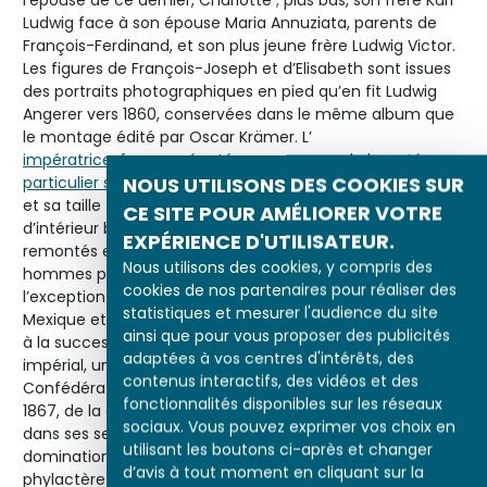
Ludwig face à son épouse Maria Annuziata, parents de
François-Ferdinand, et son plus jeune frère Ludwig Victor.
Les figures de François-Joseph et d’Elisabeth sont issues
des portraits photographiques en pied qu’en fit Ludwig
Angerer vers 1860, conservées dans le même album que
le montage édité par Oscar Krämer. L’
impératrice, femme réputée pour sa grande beauté, en
NOUS UTILISONS DES COOKIES SUR
particulier sa longue chevelure brune
et sa taille très fine, est vêtue d’une ample robe
CE SITE POUR AMÉLIORER VOTRE
d’intérieur blanche, sans crinoline, les cheveux tressés
EXPÉRIENCE D'UTILISATEUR.
remontés en un lourd chignon sur la nuque. Tous les
Nous utilisons des cookies, y compris des
hommes portent un uniforme d’officier autrichien, à
cookies de nos partenaires pour réaliser des
l’exception de
Maximilien
, appelé à monter sur le trône du
statistiques et mesurer l'audience du site
Mexique et qui dut en contrepartie renoncer à ses droits
ainsi que pour vous proposer des publicités
à la succession de la couronne d’Autriche. Sous le couple
adaptées à vos centres d'intérêts, des
impérial, une aigle bicéphale, symbole de la
contenus interactifs, des vidéos et des
Confédération germanique jusqu’en 1866 puis, à partir de
fonctionnalités disponibles sur les réseaux
1867, de la double monarchie austro-hongroise, tenant
sociaux. Vous pouvez exprimer vos choix en
dans ses serres le glaive et le globe crucifère de la
utilisant les boutons ci-après et changer
domination universelle, étend ses ailes au-dessus d’un
d’avis à tout moment en cliquant sur la
phylactère portant la devise de l’empereur,
Viribus Unitis
–