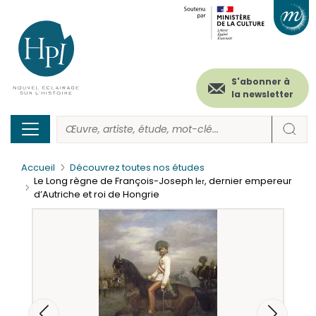
Menu
Paramétrer les cookies
Aller
au
secondaire
contenu
principal
(header)
S'abonner à
la newsletter
Accueil
Découvrez toutes nos études
Le Long règne de François-Joseph I
, dernier empereur
er
d’Autriche et roi de Hongrie