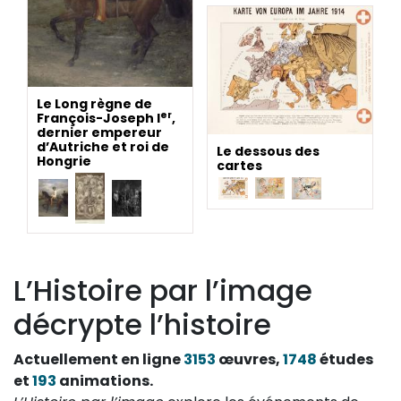
Le Long règne de
er
François-Joseph I
,
dernier empereur
d’Autriche et roi de
Le dessous des
Hongrie
cartes
L’Histoire par l’image
décrypte l’histoire
Actuellement en ligne
3153
œuvres,
1748
études
et
193
animations.