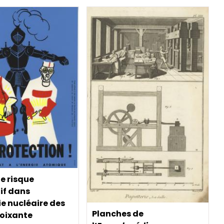
le risque
if dans
ie nucléaire des
Planches de
oixante