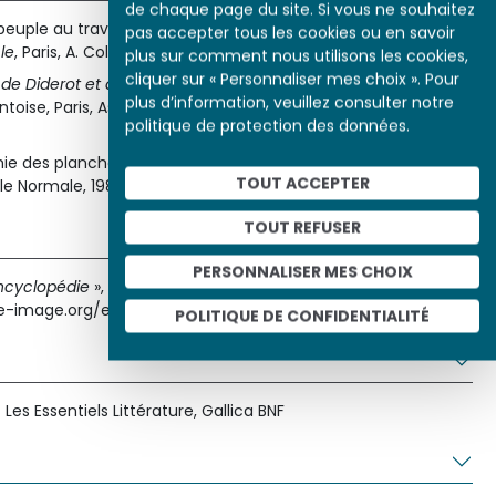
de chaque page du site. Si vous ne souhaitez
uple au travail dans les planches de l’Encyclopédie », in
pas accepter tous les cookies ou en savoir
le
, Paris, A. Colin, 1973.
plus sur comment nous utilisons les cookies,
cliquer sur « Personnaliser mes choix ». Pour
 de Diderot et d’Alembert vues par Roland Barthes
, catalogue
plus d’information, veuillez consulter notre
ntoise, Paris, Association Les Amis de Jeanne et Otto
politique de protection des données.
ie des planches de l’Encyclopédie », in
L’Encyclopédie et ses
TOUT ACCEPTER
ole Normale, 1987.
TOUT REFUSER
PERSONNALISER MES CHOIX
ncyclopédie
», Histoire par l'image [en ligne], consulté le
oire-image.org/etudes/planches-encyclopedie
POLITIQUE DE CONFIDENTIALITÉ
Les Essentiels Littérature, Gallica BNF