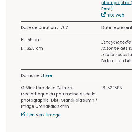
photographie 
Pont)
site web
Date de création : 1762
Date représen
H. : 55 cm
L'Encyclopédie 
L. : 32,5 cm
raisonné des sc
métiers
sous la
Diderot et d'A
Domaine :
Livre
© Ministère de la Culture -
16-522585
Médiathèque du patrimoine et de la
photographie, Dist. GrandPalaisRmn /
image GrandPalaisRmn
Lien vers l'image