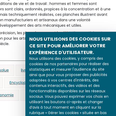
ditions de vie et de travail : hommes et femmes sont
s sont clairs, ordonnés, propices à la concentration et à une
mais techniquement réalistes, ces planches illustrent avant
ion manufacturiers et artisanaux dans une volonté
développement des arts mécaniques et utiles.
récision, les plans de coupe et les élévations participent
NOUS UTILISONS DES COOKIES SUR
n pour les arts et les sciences propre aux concepteurs de ce
iècle.
CE SITE POUR AMÉLIORER VOTRE
EXPÉRIENCE D'UTILISATEUR.
Nous utilisons des cookies, y compris des
cookies de nos partenaires pour réaliser des
statistiques et mesurer l'audience du site
solue
livre
Lumières
Diderot (Denis)
ainsi que pour vous proposer des publicités
adaptées à vos centres d'intérêts, des
Encyclopédie (L')
travail des femmes
contenus interactifs, des vidéos et des
fonctionnalités disponibles sur les réseaux
onomie
papeterie
artisanat
sociaux. Vous pouvez exprimer vos choix en
utilisant les boutons ci-après et changer
d’avis à tout moment en cliquant sur la
rubrique « Gérer les cookies » située en bas