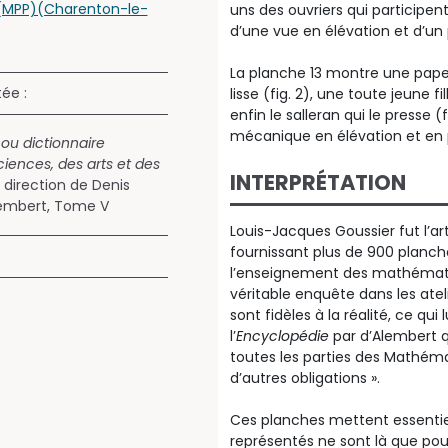
(MPP)(Charenton-le-
uns des ouvriers qui participe
d’une vue en élévation et d’un p
La planche 13 montre une papetiè
tée :
lisse (fig. 2), une toute jeune f
enfin le salleran qui le presse 
mécanique en élévation et en 
ou dictionnaire
iences, des arts et des
INTERPRÉTATION
 direction de Denis
lembert, Tome V
Louis-Jacques Goussier fut l’art
fournissant plus de 900 planch
l’enseignement des mathémati
véritable enquête dans les atel
sont fidèles à la réalité, ce qu
l’
Encyclopédie
par d’Alembert q
toutes les parties des Mathém
d’autres obligations ».
Ces planches mettent essentie
représentés ne sont là que pour