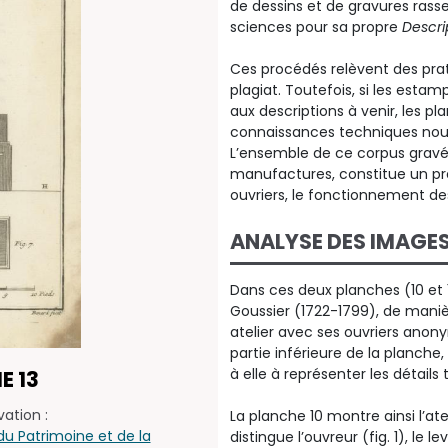
de dessins et de gravures ras
sciences pour sa propre
Descri
Ces procédés relèvent des prati
plagiat. Toutefois, si les esta
aux descriptions à venir, les pl
connaissances techniques nouve
L’ensemble de ce corpus gravé, 
manufactures, constitue un pr
ouvriers, le fonctionnement des
ANALYSE DES IMAGE
Dans ces deux planches (10 et 
Goussier (1722-1799), de manièr
atelier avec ses ouvriers ano
partie inférieure de la planche
à elle à représenter les détail
E 13
ation :
La planche 10 montre ainsi l’atel
u Patrimoine et de la
distingue l’ouvreur (fig. 1), le l