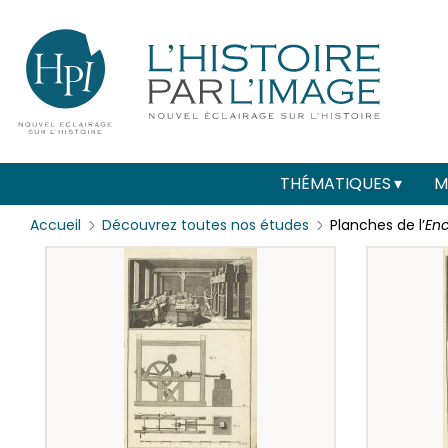
Menu
Paramétrer les cookies
secondaire
(header)
Main
THÉMATIQUES
M
navigation
Accueil
Découvrez toutes nos études
Planches de l’
En