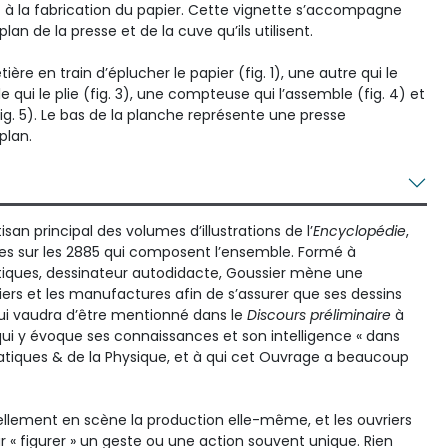
nt à la fabrication du papier. Cette vignette s’accompagne
lan de la presse et de la cuve qu’ils utilisent.
re en train d’éplucher le papier (fig. 1), une autre qui le
ille qui le plie (fig. 3), une compteuse qui l’assemble (fig. 4) et
(fig. 5). Le bas de la planche représente une presse
plan.
isan principal des volumes d’illustrations de l’
Encyclopédie
,
es sur les 2885 qui composent l’ensemble. Formé à
ques, dessinateur autodidacte, Goussier mène une
iers et les manufactures afin de s’assurer que ses dessins
i lui vaudra d’être mentionné dans le
Discours préliminaire
à
ui y évoque ses connaissances et son intelligence « dans
atiques & de la Physique, et à qui cet Ouvrage a beaucoup
llement en scène la production elle-même, et les ouvriers
 « figurer » un geste ou une action souvent unique. Rien