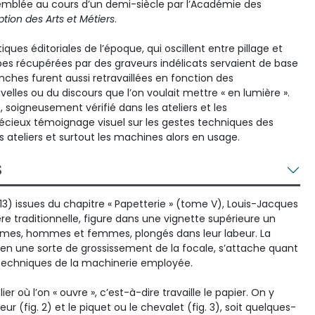
semblée au cours d’un demi-siècle par l’Académie des
ption des Arts et Métiers
.
ques éditoriales de l’époque, qui oscillent entre pillage et
mpes récupérées par des graveurs indélicats servaient de base
anches furent aussi retravaillées en fonction des
lles ou du discours que l’on voulait mettre « en lumière ».
soigneusement vérifié dans les ateliers et les
écieux témoignage visuel sur les gestes techniques des
 ateliers et surtout les machines alors en usage.
S
13) issues du chapitre « Papetterie » (tome V), Louis-Jacques
e traditionnelle, figure dans une vignette supérieure un
nymes, hommes et femmes, plongés dans leur labeur. La
, en une sorte de grossissement de la focale, s’attache quant
s techniques de la machinerie employée.
ier où l’on « ouvre », c’est-à-dire travaille le papier. On y
eveur (fig. 2) et le piquet ou le chevalet (fig. 3), soit quelques-