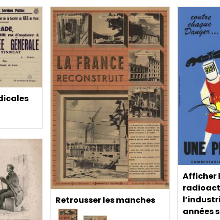
dicales
Afficher 
radioact
l’industr
Retrousser les manches
années s