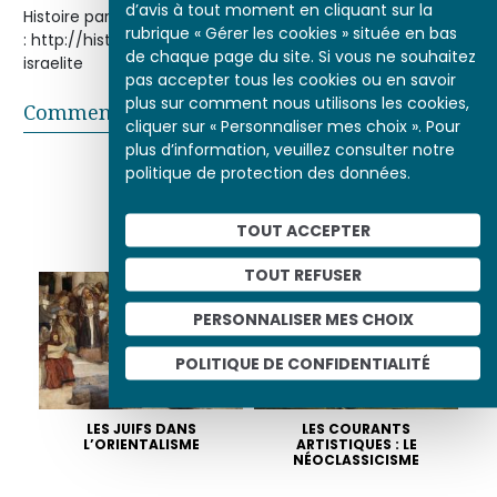
d’avis à tout moment en cliquant sur la
Histoire par l'image [en ligne], consulté le 10/08/2026. URL
rubrique « Gérer les cookies » située en bas
: http://histoire-image.org/etudes/sermon-oratoire-
de chaque page du site. Si vous ne souhaitez
israelite
pas accepter tous les cookies ou en savoir
plus sur comment nous utilisons les cookies,
Commentaires
cliquer sur « Personnaliser mes choix ». Pour
plus d’information, veuillez consulter notre
Partager sur
politique de protection des données.
TOUT ACCEPTER
ALBUMS LIÉS
TOUT REFUSER
PERSONNALISER MES CHOIX
POLITIQUE DE CONFIDENTIALITÉ
LES JUIFS DANS
LES COURANTS
L’ORIENTALISME
ARTISTIQUES : LE
NÉOCLASSICISME