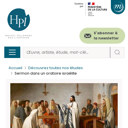
Menu
Paramétrer les cookies
Aller
au
secondaire
contenu
principal
(header)
S'abonner à
la newsletter
Accueil
Découvrez toutes nos études
Sermon dans un oratoire israélite