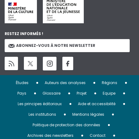
RESTEZ INFORMÉS !
ABONNEZ-VOUS À NOTRE NEWSLETTER
Menu
Études
Auteurs des analyses
Régions
Pied
Pays
Glossaire
Projet
Equipe
de
Les principes éditoriaux
Aide et accessibilité
page
Les institutions
Mentions légales
Politique de protection des données
Archives des newsletters
Contact