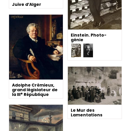
Juive d’Alger
Einstein. Photo-
génie
Adolphe Crémieux,
grand législateur de
e
la III
République
Le Mur des
Lamentations