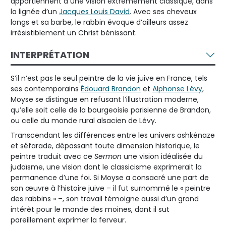
appartiennent à une vision extrêmement classique, dans
la lignée d’un
Jacques Louis David
. Avec ses cheveux
longs et sa barbe, le rabbin évoque d’ailleurs assez
irrésistiblement un Christ bénissant.
INTERPRÉTATION
S’il n’est pas le seul peintre de la vie juive en France, tels
ses contemporains
Édouard Brandon
et
Alphonse Lévy
,
Moyse se distingue en refusant l’illustration moderne,
qu’elle soit celle de la bourgeoisie parisienne de Brandon,
ou celle du monde rural alsacien de Lévy.
Transcendant les différences entre les univers ashkénaze
et séfarade, dépassant toute dimension historique, le
peintre traduit avec ce
Sermon
une vision idéalisée du
judaïsme, une vision dont le classicisme exprimerait la
permanence d’une foi. Si Moyse a consacré une part de
son œuvre à l’histoire juive – il fut surnommé le « peintre
des rabbins » –, son travail témoigne aussi d’un grand
intérêt pour le monde des moines, dont il sut
pareillement exprimer la ferveur.