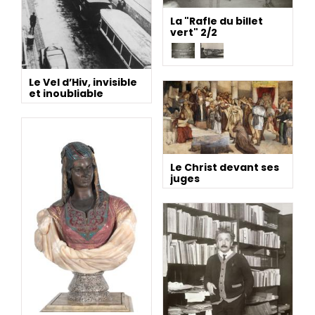
La "Rafle du billet
vert" 2/2
Le Vel d’Hiv, invisible
et inoubliable
Le Christ devant ses
juges