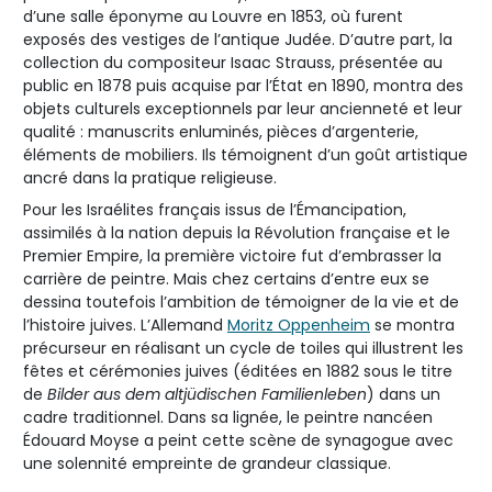
d’une salle éponyme au Louvre en 1853, où furent
exposés des vestiges de l’antique Judée. D’autre part, la
collection du compositeur Isaac Strauss, présentée au
public en 1878 puis acquise par l’État en 1890, montra des
objets culturels exceptionnels par leur ancienneté et leur
qualité : manuscrits enluminés, pièces d’argenterie,
éléments de mobiliers. Ils témoignent d’un goût artistique
ancré dans la pratique religieuse.
Pour les Israélites français issus de l’Émancipation,
assimilés à la nation depuis la Révolution française et le
Premier Empire, la première victoire fut d’embrasser la
carrière de peintre. Mais chez certains d’entre eux se
dessina toutefois l’ambition de témoigner de la vie et de
l’histoire juives. L’Allemand
Moritz Oppenheim
se montra
précurseur en réalisant un cycle de toiles qui illustrent les
fêtes et cérémonies juives (éditées en 1882 sous le titre
de
Bilder aus dem altjüdischen Familienleben
) dans un
cadre traditionnel. Dans sa lignée, le peintre nancéen
Édouard Moyse a peint cette scène de synagogue avec
une solennité empreinte de grandeur classique.