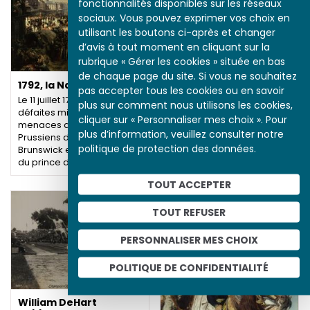
fonctionnalités disponibles sur les réseaux
sociaux. Vous pouvez exprimer vos choix en
utilisant les boutons ci-après et changer
d’avis à tout moment en cliquant sur la
rubrique « Gérer les cookies » située en bas
de chaque page du site. Si vous ne souhaitez
1792, la Nation en arme
pas accepter tous les cookies ou en savoir
Le 11 juillet 1792, face aux
plus sur comment nous utilisons les cookies,
La Manufacture des
défaites militaires et aux
Gobelins
cliquer sur « Personnaliser mes choix ». Pour
menaces d’invasion (des
Le début du règne
plus d’information, veuillez consulter notre
Prussiens du duc de
personnel de Louis XIV
politique de protection des données.
Brunswick et des émigrés
En 1667, la manufacture des
du prince de Condé),…
Gobelins est transformée
TOUT ACCEPTER
en « manufacture royale
des meubles de la
Couronne…
TOUT REFUSER
PERSONNALISER MES CHOIX
POLITIQUE DE CONFIDENTIALITÉ
William DeHart