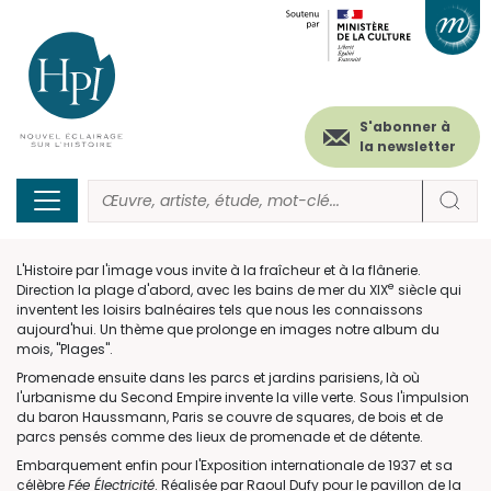
Menu
Paramétrer les cookies
Aller
au
secondaire
contenu
principal
(header)
S'abonner à
la newsletter
L'Histoire par l'image vous invite à la fraîcheur et à la flânerie.
e
Direction la plage d'abord, avec les bains de mer du XIX
siècle qui
inventent les loisirs balnéaires tels que nous les connaissons
aujourd'hui. Un thème que prolonge en images notre album du
mois, "Plages".
Promenade ensuite dans les parcs et jardins parisiens, là où
l'urbanisme du Second Empire invente la ville verte. Sous l'impulsion
du baron Haussmann, Paris se couvre de squares, de bois et de
parcs pensés comme des lieux de promenade et de détente.
Embarquement enfin pour l'Exposition internationale de 1937 et sa
célèbre
Fée Électricité
. Réalisée par Raoul Dufy pour le pavillon de la