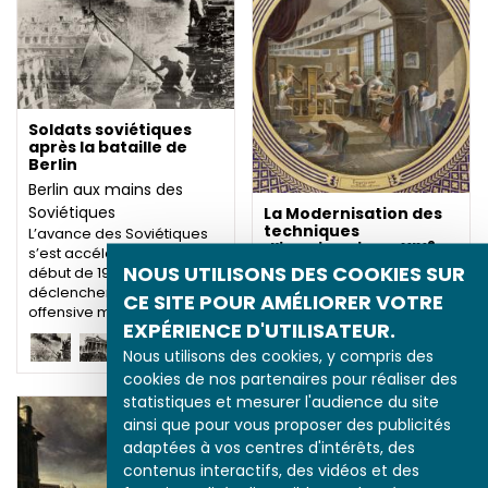
Soldats soviétiques
après la bataille de
Berlin
Berlin aux mains des
Soviétiques
La Modernisation des
techniques
L’avance des Soviétiques
e
d’imprimerie au XIX
s’est accélérée dès le
siècle
NOUS UTILISONS DES COOKIES SUR
début de 1945, grâce au
Les mutations internes
déclenchement d’une
CE SITE POUR AMÉLIORER VOTRE
offensive massive…
de l'édition française
EXPÉRIENCE D'UTILISATEUR.
Durant la seconde moitié
e
du XVIII
siècle, le monde
Nous utilisons des cookies, y compris des
de l'édition connaît
cookies de nos partenaires pour réaliser des
plusieurs…
statistiques et mesurer l'audience du site
ainsi que pour vous proposer des publicités
adaptées à vos centres d'intérêts, des
contenus interactifs, des vidéos et des