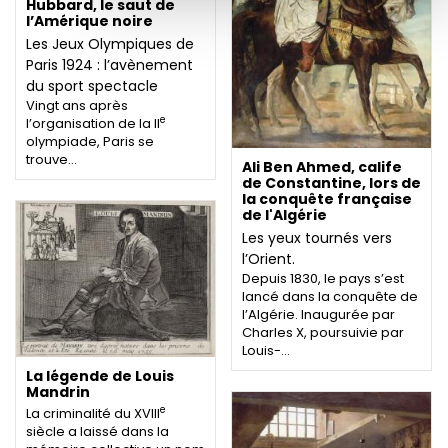
Hubbard, le saut de
l’Amérique noire
Les Jeux Olympiques de
Paris 1924 : l’avènement
du sport spectacle
Vingt ans après
e
l’organisation de la II
olympiade, Paris se
trouve…
Ali Ben Ahmed, calife
de Constantine, lors de
la conquête française
de l'Algérie
Les yeux tournés vers
l’Orient.
Depuis 1830, le pays s’est
lancé dans la conquête de
l’Algérie. Inaugurée par
Charles X, poursuivie par
Louis-…
La légende de Louis
Mandrin
e
La criminalité du XVIII
siècle a laissé dans la