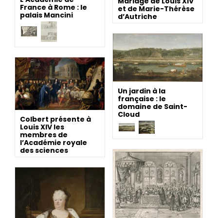
Mariage de Louis XIV
France à Rome : le
et de Marie-Thérèse
palais Mancini
d’Autriche
Un jardin à la
française : le
domaine de Saint-
Cloud
Colbert présente à
Louis XIV les
membres de
l’Académie royale
des sciences