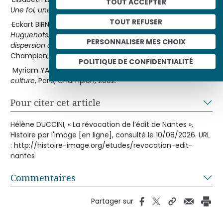
TOUT ACCEPTER
Une foi, une loi, un roi ?
, Paris, Payot, 1990.
TOUT REFUSER
·Eckart BIRNSTIEL (textes réunis par),
La diaspora des
Huguenots. Les réfugiés protestants de France et leur
PERSONNALISER MES CHOIX
e
e
dispersion dans le monde (XVI
-XVIII
siècle)
, Paris,
Champion, 2001.
POLITIQUE DE CONFIDENTIALITÉ
Myriam YARDENI,
Le refuge huguenot. Assimilation et
culture
, Paris, Champion, 2002.
Pour citer cet article
Hélène DUCCINI, « La révocation de l’édit de Nantes »,
Histoire par l'image [en ligne], consulté le 10/08/2026. URL
: http://histoire-image.org/etudes/revocation-edit-
nantes
Commentaires
Partager sur