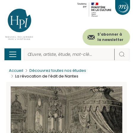
Menu
Paramétrer les cookies
Aller
au
secondaire
contenu
principal
(header)
S'abonner à
la newsletter
Accueil
Découvrez toutes nos études
La révocation de l’édit de Nantes