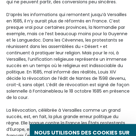
qui ne peuvent partir, des conversions peu sincères.
D’après les informations qui remontent jusqu’à Versailles
en 1685, il n’y aurait plus de réformés en France. C’est
presque vrai pour certaines provinces, la Normandie par
exemple, mais ce l’est beaucoup moins pour la Guyenne
et le Languedoc. Dans les Cévennes, les protestants se
réunissent dans les assemblées du « Désert » et
continuent à pratiquer leur religion. Mais pour le roi, à
Versailles, l’unification religieuse représente un immense
succès en un temps où le religieux est indissociable du
politique. En 1685, mal informé des réalités, Louis XIV
décide la révocation de l’édit de Nantes de 1598 devenu,
croit-il, sans objet. L’édit de révocation est signé de façon
solennelle à Fontainebleau le 18 octobre 1685 en présence
de la cour.
La Révocation, célébrée à Versailles comme un grand
succès, est, en fait, la plus grande erreur politique du
règne. Elle braque contre la France les États protestants
d’Europe, elle provoque un exil massif des protestants
NOUS UTILISONS DES COOKIES SUR
français (entre 100 000 et 200 000) vers la Suisse,