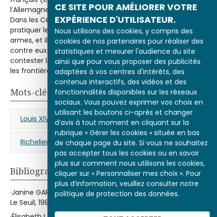
CE SITE POUR AMÉLIORER VOTRE
l’Allemagne, les Provinces-Unies et même l’Amérique.
EXPÉRIENCE D'UTILISATEUR.
Dans les Cévennes, les protestants continuent de
pratiquer leur culte. En 1702, les Camisards prendront les
Nous utilisons des cookies, y compris des
armes, et il faudra dépêcher une armée tout entière
cookies de nos partenaires pour réaliser des
contre eux alors même que l’Europe coalisée pour
statistiques et mesurer l'audience du site
contester la succession d’Espagne impose de défendre
ainsi que pour vous proposer des publicités
les frontières.
adaptées à vos centres d'intérêts, des
contenus interactifs, des vidéos et des
Mots-clés
fonctionnalités disponibles sur les réseaux
sociaux. Vous pouvez exprimer vos choix en
utilisant les boutons ci-après et changer
Louis XIV
religion
Fontainebleau
d’avis à tout moment en cliquant sur la
rubrique « Gérer les cookies » située en bas
Richelieu (cardinal de)
protestantisme
de chaque page du site. Si vous ne souhaitez
pas accepter tous les cookies ou en savoir
plus sur comment nous utilisons les cookies,
Bibliographie
cliquer sur « Personnaliser mes choix ». Pour
plus d’information, veuillez consulter notre
·Janine GARRISSON,
L’édit de Nantes et sa révocation
, Paris,
politique de protection des données.
Le Seuil, 1985.
·Élisabeth LABROUSSE,
La révocation de l’édit de Nantes.