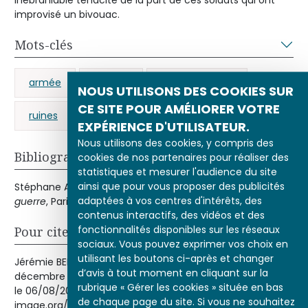
inébranlable ténacité de la part de ces soldats qui ont
improvisé un bivouac.
Mots-clés
armée
défaite
Guerre de 1870
NOUS UTILISONS DES COOKIES SUR
CE SITE POUR AMÉLIORER VOTRE
ruines
EXPÉRIENCE D'UTILISATEUR.
Nous utilisons des cookies, y compris des
Bibliographie
cookies de nos partenaires pour réaliser des
statistiques et mesurer l'audience du site
ainsi que pour vous proposer des publicités
Stéphane AUDOUIN-ROUZEAU,
1870.La France dans la
adaptées à vos centres d'intérêts, des
guerre
, Paris, A.Colin, 1989.
contenus interactifs, des vidéos et des
fonctionnalités disponibles sur les réseaux
Pour citer cet article
sociaux. Vous pouvez exprimer vos choix en
utilisant les boutons ci-après et changer
Jérémie BENOÎT, « Bivouac après le combat du Bourget, 21
d’avis à tout moment en cliquant sur la
décembre 1870 », Histoire par l'image [en ligne], consulté
rubrique « Gérer les cookies » située en bas
le 06/08/2026. URL : http://histoire-
de chaque page du site. Si vous ne souhaitez
image.org/etudes/bivouac-apres-combat-bourget-21-