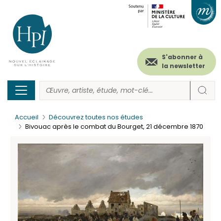
Menu
Paramétrer les cookies
Aller
au
secondaire
contenu
principal
(header)
S'abonner à
la newsletter
Accueil
Découvrez toutes nos études
Bivouac après le combat du Bourget, 21 décembre 1870