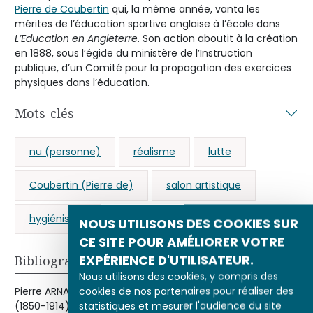
Pierre de Coubertin
qui, la même année, vanta les
mérites de l’éducation sportive anglaise à l’école dans
L’Education en Angleterre
. Son action aboutit à la création
en 1888, sous l’égide du ministère de l’Instruction
publique, d’un Comité pour la propagation des exercices
physiques dans l’éducation.
Mots-clés
nu (personne)
réalisme
lutte
Coubertin (Pierre de)
salon artistique
hygiénisme
NOUS UTILISONS DES COOKIES SUR
CE SITE POUR AMÉLIORER VOTRE
EXPÉRIENCE D'UTILISATEUR.
Bibliographie
Nous utilisons des cookies, y compris des
cookies de nos partenaires pour réaliser des
Pierre ARNAUD « Le sport et les Français, enjeu de société
statistiques et mesurer l'audience du site
(1850-1914) » in
48/14. La Revue du musée d’Orsay
, n° 6,