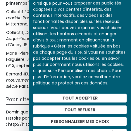
ainsi que pour vous proposer des publicités
printemps 1998, p. 70-83.
adaptées à vos centres d'intérêts, des
e
Collectif
L’Art du nu au XIX
siècle. Le Photographe et son
contenus interactifs, des vidéos et des
modèle
Paris, Bibliothèque nationale de France François-
fonctionnalités disponibles sur les réseaux
Mitterrand, 14 octobre 1997-18 janvier 1998, p. 72-75.
sociaux. Vous pouvez exprimer vos choix en
Collectif,
De l’impressionnisme à l’Art nouveau.
utilisant les boutons ci-après et changer
Acquisitions du musée d’Orsay 1990-1996
Paris, Musée
d’avis à tout moment en cliquant sur la
d’Orsay, 16 octobre 1996-5 janvier 1997, p. 129.
rubrique « Gérer les cookies » située en bas
de chaque page du site. Si vous ne souhaitez
Marie-Pierre SALÉ « Nouvelles acquisitions. Alexandre
pas accepter tous les cookies ou en savoir
Falguière, Lutteurs » in
48/14. La Revue du musée d’Orsay
,
plus sur comment nous utilisons les cookies,
n° 3, septembre 1996, p. 28-29.
cliquer sur « Personnaliser mes choix ». Pour
Bernard JEU et Ronald HUBSCHER
L’Histoire en
plus d’information, veuillez consulter notre
e
e
mouvements : le sport dans la société française XIX
-XX
politique de protection des données.
siècle
Paris, Armand Colin, 1992.
TOUT ACCEPTER
Pour citer cet article
TOUT REFUSER
Dominique LOBSTEIN, « L'Essor de la lutte française »,
Histoire par l'image [en ligne], consulté le 07/08/2026. URL
PERSONNALISER MES CHOIX
: http://histoire-image.org/etudes/essor-lutte-francaise