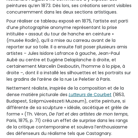
peintures qu’en 1873. Dès lors, ses créations seront visibles
concurremment dans les deux sections artistiques.
Pour réaliser ce tableau exposé en 1875, l’artiste est parti
d’une photographie anonyme représentant la prise
intitulée « assaut du tour de hanche en ceinture »
(musée Rodin), qu’il a mise au carreau avant de la
reporter sur sa toile. Il a ensuite fait poser plusieurs amis
artistes – Jules Isidore Lafrance à gauche, Jean-Paul
Aubé au centre et Eugène Delaplanche à droite, et
certainement Marcelin Desboutin, l’homme à la pipe, à
droite –, dont il a installé les silhouettes et les portraits sur
les gradins de l’arène de la rue Le Peletier à Paris.
Nettement réaliste, inspirée de la composition et de la
dense matière picturale des
Lutteurs
de Courbet
(1853,
Budapest, Szépmüveészeti Muzeum), cette peinture, si
différente de sa sculpture « idéale, ascétique et grêle de
forme » (Th. Véron,
De l’art et des artistes de mon temps
,
Paris, 1875, p. 71) créa un effet de surprise dans les rangs
de la critique contemporaine et souleva l’enthousiasme
des défenseurs du réalisme tels que Castagnary.