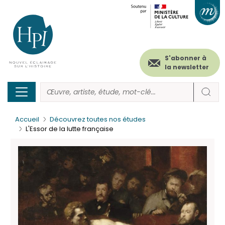
Menu
Paramétrer les cookies
Aller
au
secondaire
contenu
principal
(header)
S'abonner à
la newsletter
Accueil
Découvrez toutes nos études
L'Essor de la lutte française