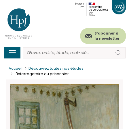
Menu
Paramétrer les cookies
Aller
au
secondaire
contenu
principal
(header)
S'abonner à
la newsletter
Accueil
Découvrez toutes nos études
L'interrogatoire du prisonnier