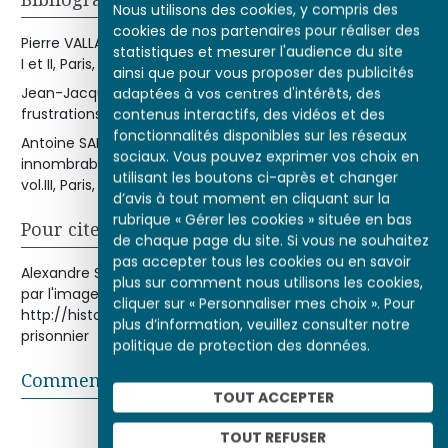
Nous utilisons des cookies, y compris des
cookies de nos partenaires pour réaliser des
Pierre VALLAUD, 14-18, la Première Guerre mondiale, tomes
statistiques et mesurer l'audience du site
I et II, Paris, Fayard, 2004.
ainsi que pour vous proposer des publicités
Jean-Jacques BECKER et Serge BERSTEIN, Victoires et
adaptées à vos centres d'intérêts, des
frustrationsParis, Seuil, 1990.
contenus interactifs, des vidéos et des
fonctionnalités disponibles sur les réseaux
Antoine SALOMON et Guy COGEVAL, Vuillard.Le regard
sociaux. Vous pouvez exprimer vos choix en
innombrableCatalogue critique des peintures et pastels,
utilisant les boutons ci-après et changer
vol.III, Paris, Skira, 2003.
d’avis à tout moment en cliquant sur la
rubrique « Gérer les cookies » située en bas
Pour citer cet article
de chaque page du site. Si vous ne souhaitez
pas accepter tous les cookies ou en savoir
Alexandre SUMPF, « L'interrogatoire du prisonnier », Histoire
plus sur comment nous utilisons les cookies,
par l'image [en ligne], consulté le 09/08/2026. URL :
cliquer sur « Personnaliser mes choix ». Pour
http://histoire-image.org/etudes/interrogatoire-
plus d’information, veuillez consulter notre
prisonnier
politique de protection des données.
Commentaires
TOUT ACCEPTER
Partager sur
TOUT REFUSER