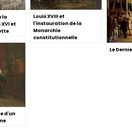
Louis XVIII et
 la
l'instauration de la
 XVI et
Monarchie
ette
constitutionnelle
Le Derni
ge d'un
rne