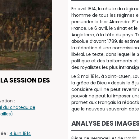
En avril 1814, la chute du rég
l’homme de tous les régimes et
er
persuader le tsar Alexandre I
q
France. Le 6 avril, le Sénat et le
Angleterre, à la tête du pays. T
absolue d’avant 1789. Ils estime
la rédaction à une commissio
libéral. Le texte, dans lequel 
politique et des traitements e
des royalistes les plus intransig
Le 2 mai 1814, à Saint-Ouen, Loui
 LA SESSION DES
la grâce de Dieu » depuis le 8 
considère qu’il ne peut revenir
pouvoir ne peut lui imposer un
ation :
promet aux Français la rédactio
l du château de
que le nouveau souverain date
ailles)
ANALYSE DES IMAGE
tée :
4 juin 1814
Élève de Serangeli et de David