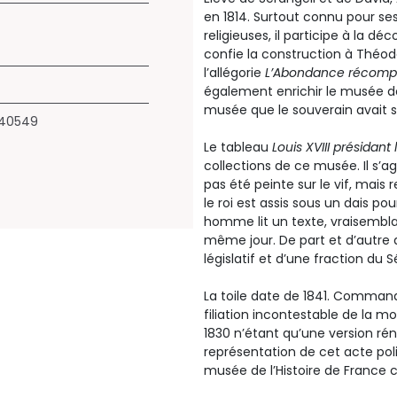
en 1814. Surtout connu pour ses
religieuses, il participe à la d
confie la construction à Théod
l’allégorie
L’Abondance récompen
également enrichir le musée de l
musée que le souverain avait so
540549
Le tableau
Louis XVIII présidant
collections de ce musée. Il s
pas été peinte sur le vif, mais
le roi est assis sous un dais p
homme lit un texte, vraisembla
même jour. De part et d’autre
législatif et d’une fraction du S
La toile date de 1841. Commande
filiation incontestable de la m
1830 n’étant qu’une version rén
représentation de cet acte poli
musée de l’Histoire de France c