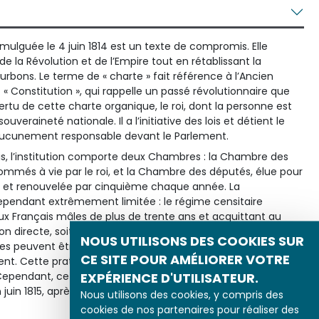
mulguée le 4 juin 1814 est un texte de compromis. Elle
 la Révolution et de l’Empire tout en rétablissant la
ourbons. Le terme de « charte » fait référence à l’Ancien
 « Constitution », qui rappelle un passé révolutionnaire que
 vertu de cette charte organique, le roi, dont la personne est
ouveraineté nationale. Il a l’initiative des lois et détient le
t aucunement responsable devant le Parlement.
s, l’institution comporte deux Chambres : la Chambre des
mmés à vie par le roi, et la Chambre des députés, élue pour
re et renouvelée par cinquième chaque année. La
ependant extrêmement limitée : le régime censitaire
aux Français mâles de plus de trente ans et acquittant au
n directe, soit 110 000 électeurs sur neuf millions d’adultes
NOUS UTILISONS DES COOKIES SUR
es peuvent être choisis parmi les députés élus et ils sont
CE SITE POUR AMÉLIORER VOTRE
ent. Cette pratique permet de constituer une amorce de
EXPÉRIENCE D'UTILISATEUR.
Cependant, cette Charte constitutionnelle ne sera
uin 1815, après les Cent-Jours.
Nous utilisons des cookies, y compris des
cookies de nos partenaires pour réaliser des