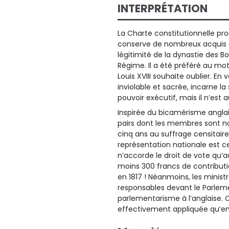
INTERPRÉTATION
La Charte constitutionnelle pro
conserve de nombreux acquis de
légitimité de la dynastie des B
Régime. Il a été préféré au mot
Louis XVIII souhaite oublier. En
inviolable et sacrée, incarne la s
pouvoir exécutif, mais il n’es
Inspirée du bicamérisme anglai
pairs dont les membres sont no
cinq ans au suffrage censitai
représentation nationale est c
n’accorde le droit de vote qu’
moins 300 francs de contributio
en 1817 ! Néanmoins, les ministr
responsables devant le Parlem
parlementarisme à l’anglaise. 
effectivement appliquée qu’en j