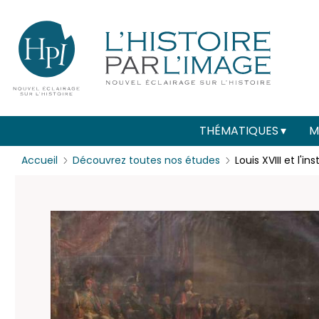
Menu
Paramétrer les cookies
secondaire
(header)
Main
THÉMATIQUES
M
navigation
Accueil
Découvrez toutes nos études
Louis XVIII et l'