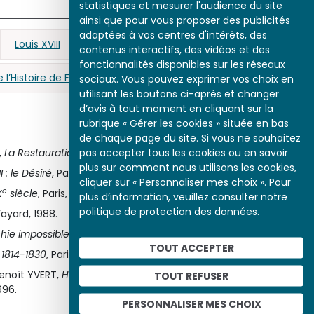
statistiques et mesurer l'audience du site
ainsi que pour vous proposer des publicités
adaptées à vos centres d'intérêts, des
Louis XVIII
Restauration
Louis-Philippe
contenus interactifs, des vidéos et des
fonctionnalités disponibles sur les réseaux
l’Histoire de France
suffrage censitaire
sociaux. Vous pouvez exprimer vos choix en
utilisant les boutons ci-après et changer
d’avis à tout moment en cliquant sur la
rubrique « Gérer les cookies » située en bas
de chaque page du site. Si vous ne souhaitez
pas accepter tous les cookies ou en savoir
,
La Restauration
, Paris, Flammarion, 1955.
plus sur comment nous utilisons les cookies,
I : le Désiré
, Paris, Pygmalion, 1989.
cliquer sur « Personnaliser mes choix ». Pour
e
X
siècle
, Paris, Le Seuil, coll. « Points Histoire », 2000.
plus d’information, veuillez consulter notre
politique de protection des données.
 Fayard, 1988.
ie impossible : les chartes de 1814 et 1830
, Paris, Fayard, 1994.
TOUT ACCEPTER
 1814-1830
, Paris, P.U.F., coll. « Que sais-je ? », 1983.
enoît YVERT,
Histoire de la Restauration. Naissance de la
TOUT REFUSER
1996.
PERSONNALISER MES CHOIX