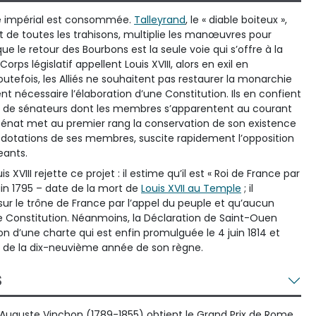
ime impérial est consommée.
Talleyrand
, le « diable boiteux »,
 de toutes les trahisons, multiplie les manœuvres pour
ue le retour des Bourbons est la seule voie qui s’offre à la
 Corps législatif appellent Louis XVIII, alors en exil en
outefois, les Alliés ne souhaitent pas restaurer la monarchie
nt nécessaire l’élaboration d’une Constitution. Ils en confient
n de sénateurs dont les membres s’apparentent au courant
le Sénat met au premier rang la conservation de son existence
t dotations de ses membres, suscite rapidement l’opposition
eants.
s XVIII rejette ce projet : il estime qu’il est « Roi de France par
juin 1795 – date de la mort de
Louis XVII au Temple
; il
 sur le trône de France par l’appel du peuple et qu’aucun
e Constitution. Néanmoins, la Déclaration de Saint-Ouen
n d’une charte qui est enfin promulguée le 4 juin 1814 et
 de la dix-neuvième année de son règne.
S
, Auguste Vinchon (1789-1855) obtient le Grand Prix de Rome