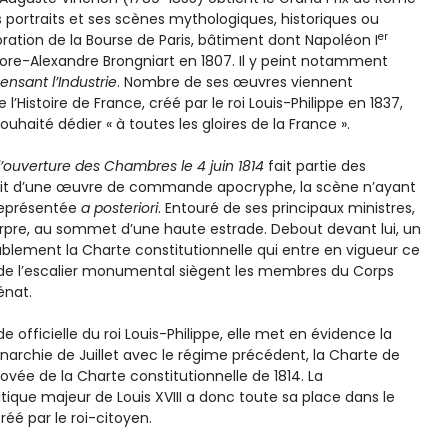
 portraits et ses scènes mythologiques, historiques ou
er
écoration de la Bourse de Paris, bâtiment dont Napoléon I
ore-Alexandre Brongniart en 1807. Il y peint notamment
sant l’Industrie
. Nombre de ses œuvres viennent
’Histoire de France, créé par le roi Louis-Philippe en 1837,
uhaité dédier « à toutes les gloires de la France ».
 l’ouverture des Chambres le 4 juin 1814
fait partie des
’agit d’une œuvre de commande apocryphe, la scène n’ayant
 représentée
a posteriori
. Entouré de ses principaux ministres,
ourpre, au sommet d’une haute estrade. Debout devant lui, un
blement la Charte constitutionnelle qui entre en vigueur ce
 de l’escalier monumental siègent les membres du Corps
énat.
 officielle du roi Louis-Philippe, elle met en évidence la
onarchie de Juillet avec le régime précédent, la Charte de
ovée de la Charte constitutionnelle de 1814. La
tique majeur de Louis XVIII a donc toute sa place dans le
réé par le roi-citoyen.