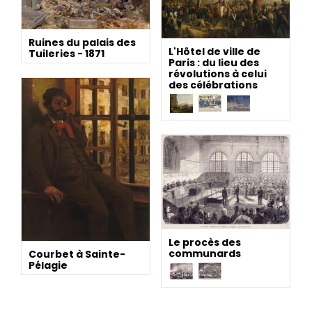
Ruines du palais des
L'Hôtel de ville de
Tuileries - 1871
Paris : du lieu des
révolutions à celui
des célébrations
Le procès des
communards
Courbet à Sainte-
Pélagie