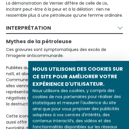
La démonstration de Vernier diffère de celle de Lix,
incitant peut-être à la peur et à la délation : rien ne
ressemble plus à une pétroleuse qu’une femme ordinaire.
INTERPRÉTATION
Mythes de la pétroleuse
Ces gravures sont symptomatiques des excès de
l’imagerie anticommunarde.
Publiées au moment même où le mythe de la pétroleuse
NOUS UTILISONS DES COOKIES SUR
naît, et alors que les femmes impliquées dans la
CE SITE POUR AMÉLIORER VOTRE
Commune sont traduites devant les
conseils de guerre
,
EXPÉRIENCE D'UTILISATEUR.
elles viennent fournir à l’opinion publique des
Nous utilisons des cookies, y compris des
représentations efficaces de ces allégories noires ou
cookies de nos partenaires pour réaliser des
négatives de la Commune comme règne du chaos et de
statistiques et mesurer l'audience du site
la destruction.
ainsi que pour vous proposer des publicités
adaptées à vos centres d'intérêts, des
Cette iconographie recourut souvent à l’excès. Elle sut
contenus interactifs, des vidéos et des
aussi offrir des « types » incertains et mobiles – de la
fonctionnalités disponibles sur les réseaux
bestialité des « femelles » des communards chez Lix aux