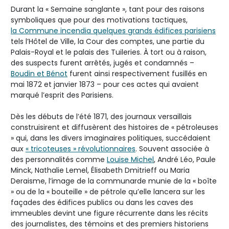
Durant la « Semaine sanglante », tant pour des raisons
symboliques que pour des motivations tactiques,
la Commune incendia quelques grands édifices parisiens
tels l’Hôtel de Ville, la Cour des comptes, une partie du
Palais-Royal et le palais des Tuileries. À tort ou à raison,
des suspects furent arrêtés, jugés et condamnés –
Boudin et Bénot
furent ainsi respectivement fusillés en
mai 1872 et janvier 1873 – pour ces actes qui avaient
marqué l’esprit des Parisiens.
Dès les débuts de l’été 1871, des journaux versaillais
construisirent et diffusèrent des histoires de « pétroleuses
» qui, dans les divers imaginaires politiques, succédaient
aux
« tricoteuses » révolutionnaires
. Souvent associée à
des personnalités comme
Louise Michel
, André Léo, Paule
Minck, Nathalie Lemel, Élisabeth Dmitrieff ou Maria
Deraisme, l’image de la communarde munie de la « boîte
» ou de la « bouteille » de pétrole qu’elle lancera sur les
façades des édifices publics ou dans les caves des
immeubles devint une figure récurrente dans les récits
des journalistes, des témoins et des premiers historiens