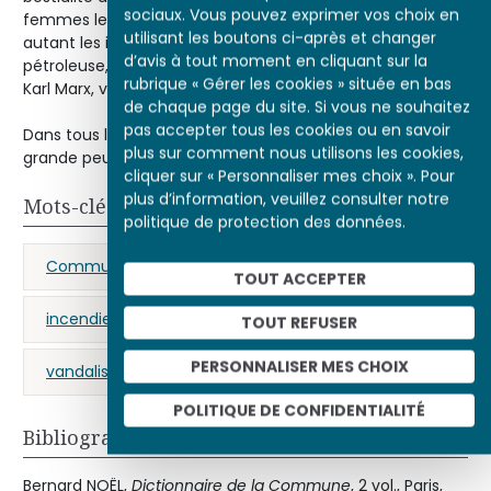
sociaux. Vous pouvez exprimer vos choix en
femmes les plus « normales » de Vernier – qui nourrirent
utilisant les boutons ci-après et changer
autant les imaginaires qu’ils alimentèrent le mythe de la
d’avis à tout moment en cliquant sur la
pétroleuse, en dépit des démentis de Louise Michel ou
rubrique « Gérer les cookies » située en bas
Karl Marx, voire de Maxime du Camp.
de chaque page du site. Si vous ne souhaitez
pas accepter tous les cookies ou en savoir
Dans tous les cas, les pétroleuses ont servi à exorciser la «
plus sur comment nous utilisons les cookies,
grande peur » de la Commune et de ses incendies.
cliquer sur « Personnaliser mes choix ». Pour
plus d’information, veuillez consulter notre
Mots-clés
politique de protection des données.
Commune de Paris (1871)
femme
TOUT ACCEPTER
incendie
mythe
Semaine sanglante
TOUT REFUSER
PERSONNALISER MES CHOIX
vandalisme
légende
destructions
POLITIQUE DE CONFIDENTIALITÉ
Bibliographie
Bernard NOËL,
Dictionnaire de la Commune
, 2 vol., Paris,