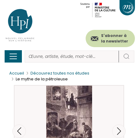
Menu
Paramétrer les cookies
Aller
au
secondaire
contenu
principal
(header)
S'abonner à
la newsletter
Accueil
Découvrez toutes nos études
Le mythe de la pétroleuse