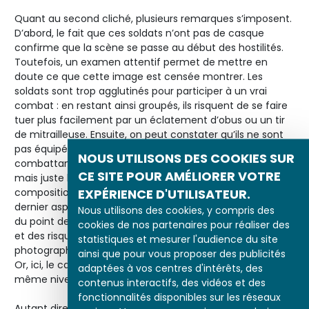
Quant au second cliché, plusieurs remarques s’imposent.
D’abord, le fait que ces soldats n’ont pas de casque
confirme que la scène se passe au début des hostilités.
Toutefois, un examen attentif permet de mettre en
doute ce que cette image est censée montrer. Les
soldats sont trop agglutinés pour participer à un vrai
combat : en restant ainsi groupés, ils risquent de se faire
tuer plus facilement par un éclatement d’obus ou un tir
de mitrailleuse. Ensuite, on peut constater qu’ils ne sont
pas équipés comme le sont normalement les
NOUS UTILISONS DES COOKIES SUR
combattants pendant un assaut : ils n’ont pas de barda,
CE SITE POUR AMÉLIORER VOTRE
mais juste leur fusil et une musette. De plus, et surtout, la
EXPÉRIENCE D'UTILISATEUR.
composition est bien équilibrée, trop bien... Enfin, le
dernier aspect important à noter concerne la question
Nous utilisons des cookies, y compris des
du point de vue. Compte tenu des conditions techniques
cookies de nos partenaires pour réaliser des
et des risques multiples déjà signalés, il est impossible de
statistiques et mesurer l'audience du site
photographier debout, au milieu du champ de bataille.
ainsi que pour vous proposer des publicités
Or, ici, le cadrage prouve le contraire : nous sommes au
adaptées à vos centres d'intérêts, des
même niveau que les soldats et très proches d’eux.
contenus interactifs, des vidéos et des
fonctionnalités disponibles sur les réseaux
Autant dire que, de toute évidence, nous sommes en