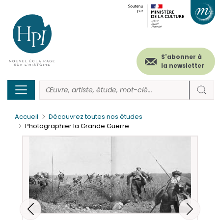
Menu
Paramétrer les cookies
Aller
au
secondaire
contenu
principal
(header)
S'abonner à
la newsletter
Accueil
Découvrez toutes nos études
Photographier la Grande Guerre