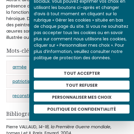
sociaux. Vous pouvez exprimer vos choix en
présence d’une de ces nombreuses mises en scène dont
utilisant les boutons ci-après et changer
la fonction signifiante est d’évoquer la guerre de façon
d’avis à tout moment en cliquant sur la
héroïque. De telles photographies rivalisent avec le travail
rubrique « Gérer les cookies » située en bas
des peintres et des dessinateurs de guerre dont les
de chaque page du site. Si vous ne souhaitez
œuvres sont publiées régulièrement dans la presse
pas accepter tous les cookies ou en savoir
illustrée ou sous forme de cartes postales patriotiques.
plus sur comment nous utilisons les cookies,
cliquer sur « Personnaliser mes choix ». Pour
Mots-clés
plus d’information, veuillez consulter notre
politique de protection des données.
armée
bataille
guerre de 14-18
TOUT ACCEPTER
patriotisme
photographie
poilu
TOUT REFUSER
reconstitution
PERSONNALISER MES CHOIX
POLITIQUE DE CONFIDENTIALITÉ
Bibliographie
Pierre VALLAUD,
14-18, la Première Guerre mondiale
,
tomes I et II, Paris, Fayard, 2004.