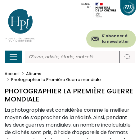
Menu
Paramétrer les cookies
Aller
au
secondaire
contenu
principal
(header)
S'abonner à
la newsletter
Accueil
Albums
Photographier la Première Guerre mondiale
PHOTOGRAPHIER LA PREMIÈRE GUERRE
MONDIALE
La photographie est considérée comme le meilleur
moyen de s’approcher de la réalité. Ainsi, pendant
les deux guerres mondiales, un nombre incalculable
de clichés sont pris, à l’aide d’appareils de formats