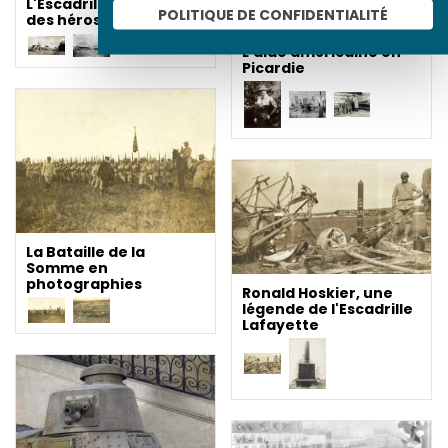
L'Escadrille Lafayette :
POLITIQUE DE CONFIDENTIALITÉ
des héros volontaires
L'aide américaine en
Picardie
La Bataille de la
Somme en
photographies
Ronald Hoskier, une
légende de l'Escadrille
Lafayette