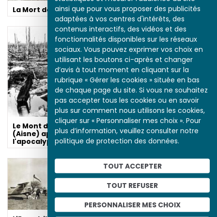
ainsi que pour vous proposer des publicités
La Mort de masse
adaptées à vos centres d'intérêts, des
contenus interactifs, des vidéos et des
fonctionnalités disponibles sur les réseaux
sociaux. Vous pouvez exprimer vos choix en
utilisant les boutons ci-après et changer
d’avis à tout moment en cliquant sur la
Artillerie et artilleurs
rubrique « Gérer les cookies » située en bas
dans la bataille du
de chaque page du site. Si vous ne souhaitez
chemin des Dames
pas accepter tous les cookies ou en savoir
plus sur comment nous utilisons les cookies,
cliquer sur « Personnaliser mes choix ». Pour
Le Mont des Singes
plus d’information, veuillez consulter notre
(Aisne) après
politique de protection des données.
l'apocalypse
TOUT ACCEPTER
TOUT REFUSER
PERSONNALISER MES CHOIX