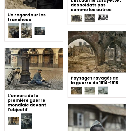
L’Escadrille Lafayette :
des soldats pas
comme les autres
Un regard sur les
tranchées
Paysages ravagés de
la guerre de 1914-1918
L'envers de la
première guerre
mondiale devant
l'objectif