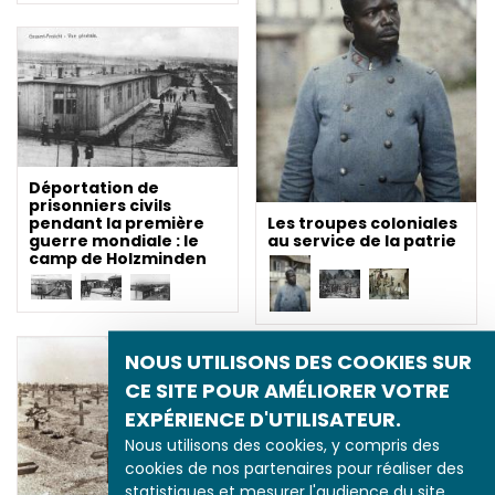
Déportation de
prisonniers civils
pendant la première
Les troupes coloniales
guerre mondiale : le
au service de la patrie
camp de Holzminden
NOUS UTILISONS DES COOKIES SUR
CE SITE POUR AMÉLIORER VOTRE
EXPÉRIENCE D'UTILISATEUR.
Nous utilisons des cookies, y compris des
cookies de nos partenaires pour réaliser des
statistiques et mesurer l'audience du site