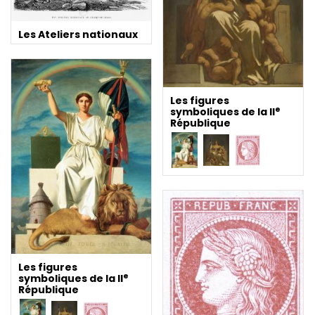
Les Ateliers nationaux
Les figures
e
symboliques de la II
République
Les figures
e
symboliques de la II
République