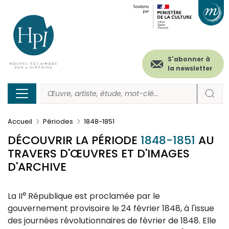
Menu
Paramétrer les cookies
Aller
au
secondaire
contenu
principal
(header)
S'abonner à
la newsletter
Accueil
Périodes
1848-1851
DÉCOUVRIR LA PÉRIODE
1848-1851
AU
TRAVERS D'ŒUVRES ET D'IMAGES
D'ARCHIVE
e
La II
République est proclamée par le
gouvernement provisoire le 24 février 1848, à l'issue
des journées révolutionnaires de février de 1848. Elle