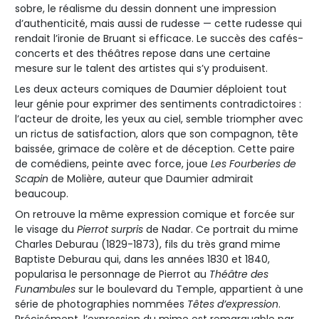
sobre, le réalisme du dessin donnent une impression
d’authenticité, mais aussi de rudesse — cette rudesse qui
rendait l’ironie de Bruant si efficace. Le succès des cafés-
concerts et des théâtres repose dans une certaine
mesure sur le talent des artistes qui s’y produisent.
Les deux acteurs comiques de Daumier déploient tout
leur génie pour exprimer des sentiments contradictoires :
l’acteur de droite, les yeux au ciel, semble triompher avec
un rictus de satisfaction, alors que son compagnon, tête
baissée, grimace de colère et de déception. Cette paire
de comédiens, peinte avec force, joue
Les Fourberies de
Scapin
de Molière, auteur que Daumier admirait
beaucoup.
On retrouve la même expression comique et forcée sur
le visage du
Pierrot surpris
de Nadar. Ce portrait du mime
Charles Deburau (1829-1873), fils du très grand mime
Baptiste Deburau qui, dans les années 1830 et 1840,
popularisa le personnage de Pierrot au
Théâtre des
Funambules
sur le boulevard du Temple, appartient à une
série de photographies nommées
Têtes d’expression
.
Précisément, l’expression du mime est remarquable par