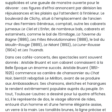
suppliciées et une gueule de monstre ouverte pour le
dévorer : ces figures d’effroi annoncent par dérision les
réjouissances et les plaisirs qui l’attendent à l’intérieur. Le
boulevard de Clichy, situé à l’emplacement de l’ancien
mur des Fermiers Généraux, comptait, outre les cabarets
jumeaux
Le Ciel et L’Enfer
, de nombreux bals, cabarets et
estaminets, comme le bal de
l’Ermitage
,
La Taverne du
Bagne
(1886),
Les Frites Révolutionnaires
(1888), le bal du
Moulin-Rouge
(1889),
Le Néant
(1892),
La Lune-Rousse
(1904) et
Les Truands
.
Dans ces cafés-concerts, des spectacles sont souvent
donnés : Aristide Bruant et son cabaret connaissent à la
Belle Époque un énorme succès. Aristide Bruant (1851-
1925) commence sa carrière de chansonnier au
Chat
Noir
, bientôt rebaptisé
Le Mirliton
, avant de se produire
aux
Ambassadeurs
. Ses chansons, sketches et harangues
le rendent extrêmement populaire auprès du peuple. En
tout, Toulouse-Lautrec a dessiné pour lui quatre affiches.
Ici, il le représente de dos, le visage sillonné de rides,
entouré d’un homme et d’une femme élégante assise,
un verre à la main. Les tonalités brunes, la ligne précise et