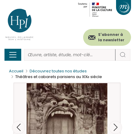
Menu
Paramétrer les cookies
Aller
au
secondaire
contenu
principal
(header)
S'abonner à
la newsletter
Accueil
Découvrez toutes nos études
Théâtres et cabarets parisiens au XIX
siècle
e