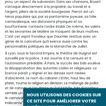
prou, un aspect de subversion. Dans ses chansons, Bruant
s’attaque directement à la propriété, au travail et à
l’argent, piliers de la société bourgeoise. Pierrot est un
héros populaire qui, par sa pantomime joyeuse, sa folie
carnavalesque, ses distorsions physiques et sa
bouffonnerie, conteste l’ordre établi. De même, les valets
et les servantes de Molière se moquent de leurs maîtres.
C’est cet esprit frondeur que Daumier restitue avec un
génie de la caricature qu’il exerce aussi contre les
personnalités politiques de la Monarchie de Juillet.
À Lyon, sous le Second Empire, le théâtre de Guignol est
surveillé par la police ; il est soumis à la censure et à
l’autorisation préalable. À Paris, le succès des bals soulève
la désapprobation des autorités civiles et religieuses. La
licence paraît y régner et les danses sont taxées
d’obscénité. Le nom du cabaret
L’Enfer
, haut lieu de
plaisir, tourne la religion en dérision. Le mélange de polka
et de cancan qu’on danse au
bal Mabille
, très évocateur,
semble un défi et une offense aux bonnes mœurs. Après
NOUS UTILISONS DES COOKIES SUR
le carnaval, de nombreux "inculpés pour danse
CE SITE POUR AMÉLIORER VOTRE
indécente" défilent en correctionnelle.