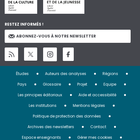
RESTEZ INFORMÉS !
ABONNEZ-VOUS À NOTRE NEWSLETTER
Menu
Études
Auteurs des analyses
Régions
Pied
Pays
Glossaire
Projet
Equipe
de
Les principes éditoriaux
Aide et accessibilité
page
Les institutions
Mentions légales
Politique de protection des données
Archives des newsletters
Contact
Espace enseignants
Gérer mes cookies