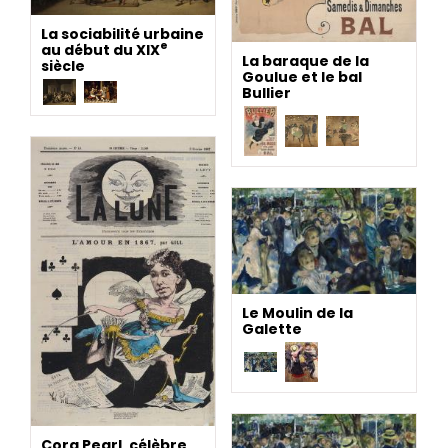
La sociabilité urbaine
e
au début du XIX
La baraque de la
siècle
Goulue et le bal
Bullier
Le Moulin de la
Galette
Cora Pearl, célèbre