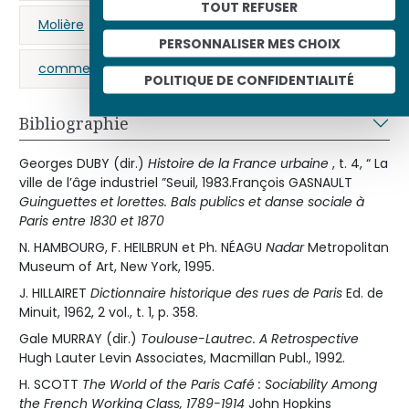
TOUT REFUSER
Molière
acteur
Offenbach (Jacques)
PERSONNALISER MES CHOIX
commedia dell'arte
POLITIQUE DE CONFIDENTIALITÉ
Bibliographie
Georges DUBY (dir.)
Histoire de la France urbaine
, t. 4, “ La
ville de l’âge industriel ”Seuil, 1983.François GASNAULT
Guinguettes et lorettes. Bals publics et danse sociale à
Paris entre 1830 et 1870
N. HAMBOURG, F. HEILBRUN et Ph. NÉAGU
Nadar
Metropolitan
Museum of Art, New York, 1995.
J. HILLAIRET
Dictionnaire historique des rues de Paris
Ed. de
Minuit, 1962, 2 vol., t. 1, p. 358.
Gale MURRAY (dir.)
Toulouse-Lautrec. A Retrospective
Hugh Lauter Levin Associates, Macmillan Publ., 1992.
H. SCOTT
The World of the Paris Café : Sociability Among
the French Working Class, 1789-1914
John Hopkins