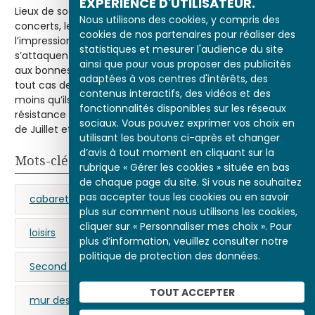
EXPÉRIENCE D'UTILISATEUR.
Lieux de sociabilité et de détente, les cabarets, les cafés-
Nous utilisons des cookies, y compris des
concerts, les bals et les théâtres donnent parfois
cookies de nos partenaires pour réaliser des
l’impression d’être des foyers de subversion. S’ils ne
statistiques et mesurer l'audience du site
s’attaquent pas directement au pouvoir, à l’ordre social,
ainsi que pour vous proposer des publicités
aux bonnes mœurs ou à la religion, ils se détournent en
adaptées à vos centres d'intérêts, des
tout cas de la pudibonderie et du sérieux bourgeois, à
contenus interactifs, des vidéos et des
moins qu’ils ne représentent, aussi, une forme de
fonctionnalités disponibles sur les réseaux
résistance vis-à-vis des régimes autoritaires, Monarchie
sociaux. Vous pouvez exprimer vos choix en
de Juillet et Second Empire notamment.
utilisant les boutons ci-après et changer
d’avis à tout moment en cliquant sur la
Mots-clés
rubrique « Gérer les cookies » située en bas
de chaque page du site. Si vous ne souhaitez
pas accepter tous les cookies ou en savoir
cabaret
café-concert
costumes
plus sur comment nous utilisons les cookies,
cliquer sur « Personnaliser mes choix ». Pour
loisirs
Monarchie de Juillet
Paris
plus d’information, veuillez consulter notre
politique de protection des données.
Second Empire
théâtre
TOUT ACCEPTER
mur des fermiers généraux
censure