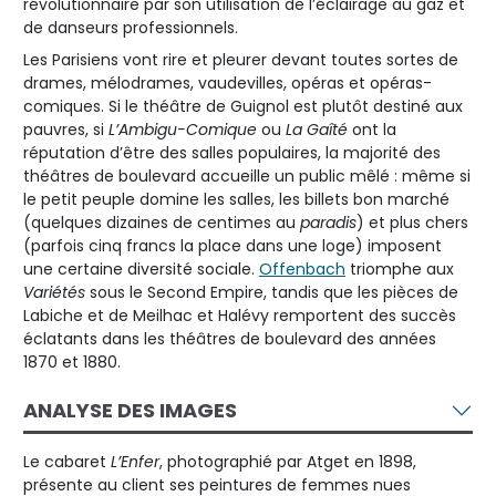
révolutionnaire par son utilisation de l’éclairage au gaz et
de danseurs professionnels.
Les Parisiens vont rire et pleurer devant toutes sortes de
drames, mélodrames, vaudevilles, opéras et opéras-
comiques. Si le théâtre de Guignol est plutôt destiné aux
pauvres, si
L’Ambigu-Comique
ou
La Gaîté
ont la
réputation d’être des salles populaires, la majorité des
théâtres de boulevard accueille un public mêlé : même si
le petit peuple domine les salles, les billets bon marché
(quelques dizaines de centimes au
paradis
) et plus chers
(parfois cinq francs la place dans une loge) imposent
une certaine diversité sociale.
Offenbach
triomphe aux
Variétés
sous le Second Empire, tandis que les pièces de
Labiche et de Meilhac et Halévy remportent des succès
éclatants dans les théâtres de boulevard des années
1870 et 1880.
ANALYSE DES IMAGES
Le cabaret
L’Enfer
, photographié par Atget en 1898,
présente au client ses peintures de femmes nues