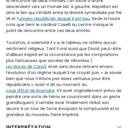
la rencontre de deux mondes, l’un sacré à droite
descendant vers un monde laïc à gauche. Napoléon est
ainsi le lien qui s’établit entre la divinité symbolisée par Pie
VII et l’
univers républicain duquel il est issu
. Seule la haute
croix que tient le cardinal Caselli au centre marque le
point de rencontre entre ces deux entités.
Toutefois, si solennité il y a, le tableau ne reflète aucun
sentiment religieux. Tant il vrai aussi que David, peut-être
d’ailleurs inspiré en la circonstance par les compositions
plus fastueuses que sacrées de Véronèse (
Les Noces de Cana
), était sans doute réticent envers
l’évolution d’un régime auquel il ne croyait pas. « Je savais
bien que nous n’étions pas assez vertueux pour être
républicains », avait-il dit au moment du
coup d’État de brumaire
. S’il avait originellement prévu de
peindre une sorte de héros se couronnant dans un geste
grandiloquent, il semble avoir finalement réduit son
œuvre à un tour de force évoquant la somptuosité et la
grandeur du nouveau faste impérial.
INTERPRÉTATION