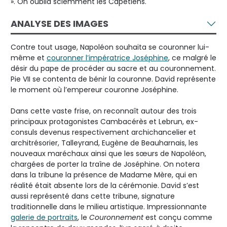
». On oublia sciemment les Capétiens.
ANALYSE DES IMAGES
Contre tout usage, Napoléon souhaita se couronner lui-
même et
couronner l’impératrice Joséphine
, ce malgré le
désir du pape de procéder au sacre et au couronnement.
Pie VII se contenta de bénir la couronne. David représente
le moment où l’empereur couronne Joséphine.
Dans cette vaste frise, on reconnaît autour des trois
principaux protagonistes Cambacérès et Lebrun, ex-
consuls devenus respectivement archichancelier et
architrésorier, Talleyrand, Eugène de Beauharnais, les
nouveaux maréchaux ainsi que les sœurs de Napoléon,
chargées de porter la traîne de Joséphine. On notera
dans la tribune la présence de Madame Mère, qui en
réalité était absente lors de la cérémonie. David s’est
aussi représenté dans cette tribune, signature
traditionnelle dans le milieu artistique. Impressionnante
galerie de portraits
, le
Couronnement
est conçu comme