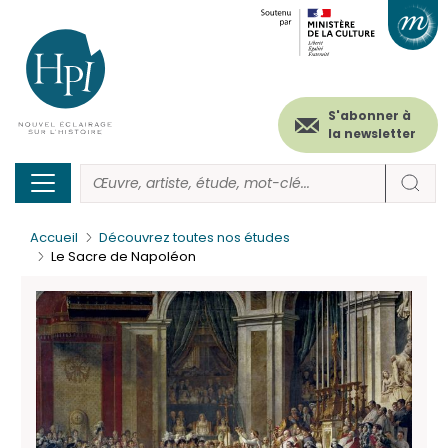
Menu
Paramétrer les cookies
Aller
au
secondaire
contenu
principal
(header)
S'abonner à
la newsletter
Accueil
Découvrez toutes nos études
Le Sacre de Napoléon