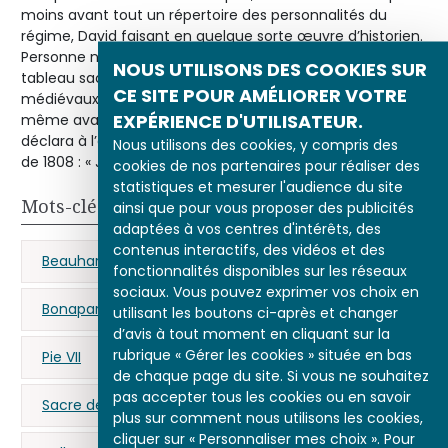
moins avant tout un répertoire des personnalités du
régime, David faisant en quelque sorte œuvre d’historien.
Personne ne perçoit en effet qu’il s’agit avant tout d’un
NOUS UTILISONS DES COOKIES SUR
tableau sacré, à l’égal des représentations des souverains
CE SITE POUR AMÉLIORER VOTRE
médiévaux peints dans les manuscrits. Napoléon lui-
EXPÉRIENCE D'UTILISATEUR.
même avait dû pressentir le tour de force puisqu’il
déclara à l’auteur lors de l’exposition de l’œuvre au Salon
Nous utilisons des cookies, y compris des
de 1808 : « Je vous salue, David. »
cookies de nos partenaires pour réaliser des
statistiques et mesurer l'audience du site
Mots-clés
ainsi que pour vous proposer des publicités
adaptées à vos centres d'intérêts, des
contenus interactifs, des vidéos et des
Beauharnais (Joséphine de)
fonctionnalités disponibles sur les réseaux
sociaux. Vous pouvez exprimer vos choix en
Bonaparte (Napoléon)
Notre-Dame de Paris
utilisant les boutons ci-après et changer
d’avis à tout moment en cliquant sur la
rubrique « Gérer les cookies » située en bas
Pie VII
propagande napoléonienne
de chaque page du site. Si vous ne souhaitez
pas accepter tous les cookies ou en savoir
Sacre de Napoléon Ier
plus sur comment nous utilisons les cookies,
cliquer sur « Personnaliser mes choix ». Pour