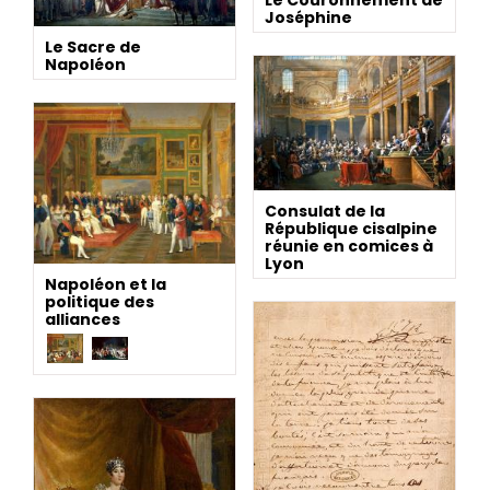
Joséphine
Le Sacre de
Napoléon
Consulat de la
République cisalpine
réunie en comices à
Lyon
Napoléon et la
politique des
alliances