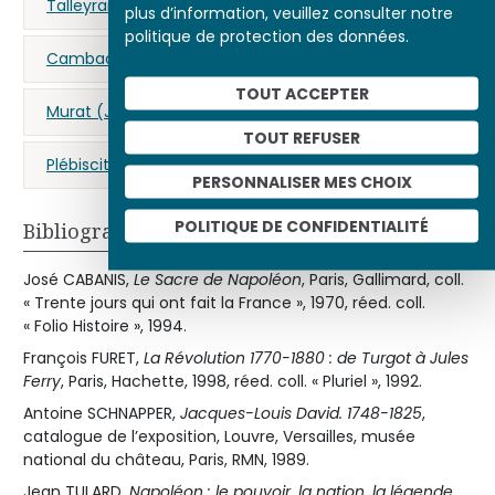
Talleyrand-Périgord (Charles-Maurice de)
plus d’information, veuillez consulter notre
politique de protection des données.
Cambacérès (Jean-Jacques-Régis de)
TOUT ACCEPTER
Murat (Joachim)
Premier Empire
TOUT REFUSER
Plébiscite
PERSONNALISER MES CHOIX
POLITIQUE DE CONFIDENTIALITÉ
Bibliographie
José CABANIS,
Le Sacre de Napoléon
, Paris, Gallimard, coll.
« Trente jours qui ont fait la France », 1970, réed. coll.
« Folio Histoire », 1994.
François FURET,
La Révolution 1770-1880 : de Turgot à Jules
Ferry
, Paris, Hachette, 1998, réed. coll. « Pluriel », 1992.
Antoine SCHNAPPER,
Jacques-Louis David. 1748-1825
,
catalogue de l’exposition, Louvre, Versailles, musée
national du château, Paris, RMN, 1989.
Jean TULARD,
Napoléon : le pouvoir, la nation, la légende
,