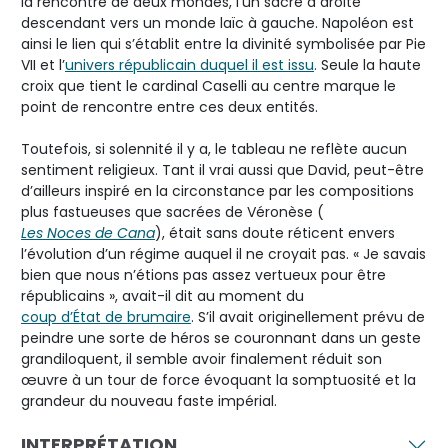
la rencontre de deux mondes, l’un sacré à droite
descendant vers un monde laïc à gauche. Napoléon est
ainsi le lien qui s’établit entre la divinité symbolisée par Pie
VII et l’
univers républicain duquel il est issu
. Seule la haute
croix que tient le cardinal Caselli au centre marque le
point de rencontre entre ces deux entités.
Toutefois, si solennité il y a, le tableau ne reflète aucun
sentiment religieux. Tant il vrai aussi que David, peut-être
d’ailleurs inspiré en la circonstance par les compositions
plus fastueuses que sacrées de Véronèse (
Les Noces de Cana
), était sans doute réticent envers
l’évolution d’un régime auquel il ne croyait pas. « Je savais
bien que nous n’étions pas assez vertueux pour être
républicains », avait-il dit au moment du
coup d’État de brumaire
. S’il avait originellement prévu de
peindre une sorte de héros se couronnant dans un geste
grandiloquent, il semble avoir finalement réduit son
œuvre à un tour de force évoquant la somptuosité et la
grandeur du nouveau faste impérial.
INTERPRÉTATION