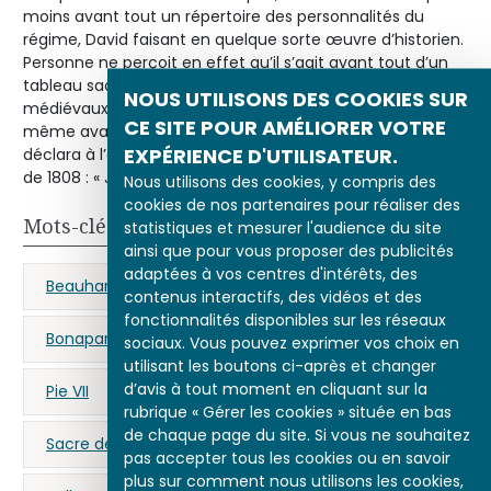
moins avant tout un répertoire des personnalités du
régime, David faisant en quelque sorte œuvre d’historien.
Personne ne perçoit en effet qu’il s’agit avant tout d’un
tableau sacré, à l’égal des représentations des souverains
NOUS UTILISONS DES COOKIES SUR
médiévaux peints dans les manuscrits. Napoléon lui-
CE SITE POUR AMÉLIORER VOTRE
même avait dû pressentir le tour de force puisqu’il
EXPÉRIENCE D'UTILISATEUR.
déclara à l’auteur lors de l’exposition de l’œuvre au Salon
de 1808 : « Je vous salue, David. »
Nous utilisons des cookies, y compris des
cookies de nos partenaires pour réaliser des
Mots-clés
statistiques et mesurer l'audience du site
ainsi que pour vous proposer des publicités
adaptées à vos centres d'intérêts, des
Beauharnais (Joséphine de)
contenus interactifs, des vidéos et des
fonctionnalités disponibles sur les réseaux
Bonaparte (Napoléon)
Notre-Dame de Paris
sociaux. Vous pouvez exprimer vos choix en
utilisant les boutons ci-après et changer
d’avis à tout moment en cliquant sur la
Pie VII
propagande napoléonienne
rubrique « Gérer les cookies » située en bas
de chaque page du site. Si vous ne souhaitez
Sacre de Napoléon Ier
pas accepter tous les cookies ou en savoir
plus sur comment nous utilisons les cookies,