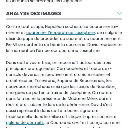
». On oublia sciemment les Capétiens.
ANALYSE DES IMAGES
Contre tout usage, Napoléon souhaita se couronner lui-
même et
couronner l’impératrice Joséphine
, ce malgré le
désir du pape de procéder au sacre et au couronnement.
Pie VII se contenta de bénir la couronne. David représente
le moment où l’empereur couronne Joséphine.
Dans cette vaste frise, on reconnaît autour des trois
principaux protagonistes Cambacérès et Lebrun, ex-
consuls devenus respectivement archichancelier et
architrésorier, Talleyrand, Eugène de Beauharnais, les
nouveaux maréchaux ainsi que les sœurs de Napoléon,
chargées de porter la traîne de Joséphine. On notera
dans la tribune la présence de Madame Mère, qui en
réalité était absente lors de la cérémonie. David s’est
aussi représenté dans cette tribune, signature
traditionnelle dans le milieu artistique. Impressionnante
galerie de portraits
, le
Couronnement
est conçu comme