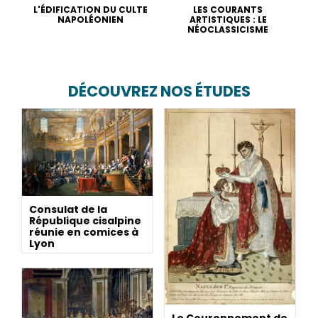
L'ÉDIFICATION DU CULTE
LES COURANTS
NAPOLÉONIEN
ARTISTIQUES : LE
NÉOCLASSICISME
DÉCOUVREZ NOS ÉTUDES
Consulat de la
République cisalpine
réunie en comices à
Lyon
Le Couronnement de