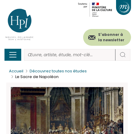
Menu
Paramétrer les cookies
Aller
au
secondaire
contenu
principal
(header)
S'abonner à
la newsletter
Accueil
Découvrez toutes nos études
Le Sacre de Napoléon