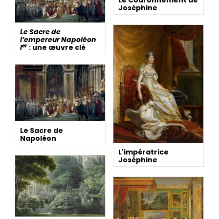
Joséphine
Le Sacre de
l’empereur Napoléon
er
I
: une œuvre clé
Le Sacre de
Napoléon
L'impératrice
Joséphine