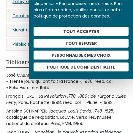
Talleyrand-Périgord (Charles-Maurice de)
cliquer sur « Personnaliser mes choix ». Pour
plus d’information, veuillez consulter notre
Cambacérès (Jean-Jacques-Régis de)
politique de protection des données.
Murat (Joachim)
Premier Empire
TOUT ACCEPTER
TOUT REFUSER
Plébiscite
PERSONNALISER MES CHOIX
Bibliographie
POLITIQUE DE CONFIDENTIALITÉ
José CABANIS,
Le Sacre de Napoléon
, Paris, Gallimard, coll.
« Trente jours qui ont fait la France », 1970, réed. coll.
« Folio Histoire », 1994.
François FURET,
La Révolution 1770-1880 : de Turgot à Jules
Ferry
, Paris, Hachette, 1998, réed. coll. « Pluriel », 1992.
Antoine SCHNAPPER,
Jacques-Louis David. 1748-1825
,
catalogue de l’exposition, Louvre, Versailles, musée
national du château, Paris, RMN, 1989.
Jean TULARD,
Napoléon : le pouvoir, la nation, la légende
,