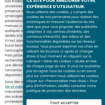
CE SITE POUR AMÉLIORER VOTRE
Des traditions d’autosubsistances paysannes et ouvrières
EXPÉRIENCE D'UTILISATEUR.
anciennes semblent également avoir été poursuivies. La
présence de petits champs, de jardins cultivés et
Nous utilisons des cookies, y compris des
aménagés, sur la butte Montmartre pourrait signifier la
cookies de nos partenaires pour réaliser des
persistance d’une existence en partie autarcique : les
statistiques et mesurer l'audience du site
menues cultures, qui étaient associées à l’élevage de
ainsi que pour vous proposer des publicités
quelques animaux domestiques, étaient sans doute
adaptées à vos centres d'intérêts, des
dédiés à la consommation familiale.
contenus interactifs, des vidéos et des
Il n’est donc pas étonnant qu’Atget ait photographié la
fonctionnalités disponibles sur les réseaux
butte Montmartre et que ses clichés reflètent bien
sociaux. Vous pouvez exprimer vos choix en
l’atmosphère particulière qui y régnait : il y retrouvait le
utilisant les boutons ci-après et changer
Paris pittoresque et la vie de quartier populaire qu’il
d’avis à tout moment en cliquant sur la
recherchait. Celui-ci s’attachait en effet à décrire, selon
rubrique « Gérer les cookies » située en bas
une démarche documentaire, ce qui restait de
de chaque page du site. Si vous ne souhaitez
l’ancienne morphologie de Paris et les activités en voie de
pas accepter tous les cookies ou en savoir
disparition qui s’y déroulaient.
plus sur comment nous utilisons les cookies,
cliquer sur « Personnaliser mes choix ». Pour
Deux des albums qu’il réalisa,
Les petits métiers de Paris
et
plus d’information, veuillez consulter notre
Vie et métiers à Paris
, dépeignent notamment les
politique de protection des données.
mécanismes d’appropriation de l’espace public à travers
des scènes de la vie quotidienne et des usages
e
professionnels de la rue. Ses clichés du 18
TOUT ACCEPTER