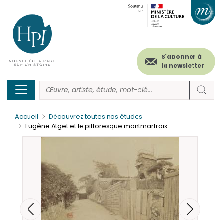
Menu
Paramétrer les cookies
Aller
au
secondaire
contenu
principal
(header)
S'abonner à
la newsletter
Accueil
Découvrez toutes nos études
Eugène Atget et le pittoresque montmartrois