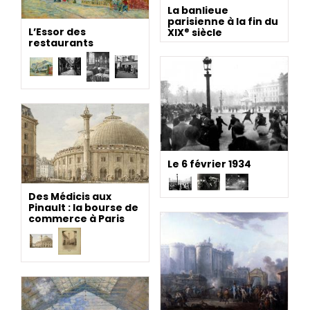
La banlieue
parisienne à la fin du
e
L’Essor des
XIX
siècle
restaurants
Le 6 février 1934
Des Médicis aux
Pinault : la bourse de
commerce à Paris