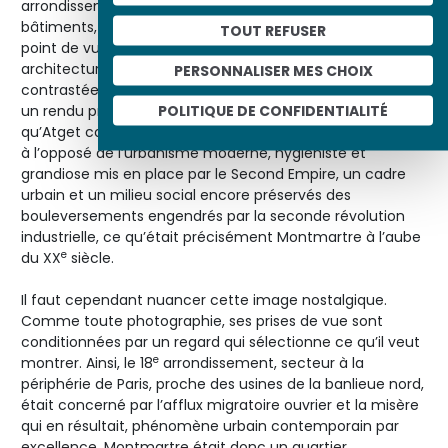
arrondissement s’attachent essentiellement aux
bâtiments, d’où le choix d’un cadrage large, prenant le
TOUT REFUSER
point de vue du piéton, qui exprime au mieux la sensation
architecturale, et d’une luminosité diffuse, peu
PERSONNALISER MES CHOIX
contrastée. Celle-ci n’élimine pas les détails et autorise
POLITIQUE DE CONFIDENTIALITÉ
un rendu précis qui correspond à la qualité de document
qu’Atget conférait à ses images. Il montrait alors une ville
à l’opposé de l’urbanisme moderne, hygiéniste et
grandiose mis en place par le Second Empire, un cadre
urbain et un milieu social encore préservés des
bouleversements engendrés par la seconde révolution
industrielle, ce qu’était précisément Montmartre à l’aube
e
du XX
siècle.
Il faut cependant nuancer cette image nostalgique.
Comme toute photographie, ses prises de vue sont
conditionnées par un regard qui sélectionne ce qu’il veut
e
montrer. Ainsi, le 18
arrondissement, secteur à la
périphérie de Paris, proche des usines de la banlieue nord,
était concerné par l’afflux migratoire ouvrier et la misère
qui en résultait, phénomène urbain contemporain par
excellence. Montmartre était donc un quartier