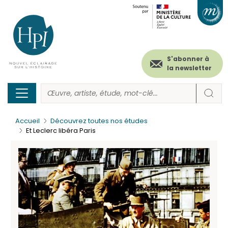
Menu
Paramétrer les cookies
Aller
au
secondaire
contenu
principal
(header)
S'abonner à
la newsletter
Accueil
Découvrez toutes nos études
Et Leclerc libéra Paris