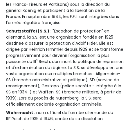
les Francs-Tireurs et Partisans) sous la direction du
général Koenig et participent à la libération de la
France. En septembre 1944, les F.F.I. sont intégrées dans
l'armée régulière française.
Schutzstaffel (S.S.)
: "Escadron de protection" en
allemand, la S.S. est une organisation fondée en 1925
destinée à assurer la protection d'Adolf Hitler. Elle est
dirigée par Heinrich Himmler depuis 1929 et se transforme
progressivement pour devenir l'organisation la plus
e
puissante du III
Reich, dominant la politique de répression
et d'extermination du régime. La S.S. se développe en une
vaste organisation aux multiples branches : Allgemeine-
SS (branche administrative et politique), SD (service de
renseignement), Gestapo (police secrète - intégrée à la
SS en 1934-) et Waffen-SS (branche militaire, à partir de
1939). Lors du procès de Nuremberg, la S.S. sera
officiellement déclarée organisation criminelle.
Wehrmacht
: nom officiel de l'armée allemande du
e
III
Reich de 1935 à 1946, année de sa dissolution.