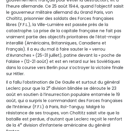
l’heure allemande. Ce 25 août 1944, quand l’objectif saisit
le gouverneur militaire allemand du Grand Paris, von
Choltitz, prisonnier des soldats des Forces françaises
libres (F.F.L.), la Ville-Lumière est passée près de la
catastrophe. La prise de la capitale française ne fait pas
vraiment partie des objectifs prioritaires de l’état-major
interallié (Américains, Britanniques, Canadiens et
Français). Il a eu du mal à faire sauter le « verrou
d’Avranches » (25-31 juillet), patine devant la « poche de
Falaise » (12-21 août) et est en retard sur les Soviétiques
dans la course vers Berlin pour s’octroyer la victoire finale
sur Hitler.
Il a fallu l’obstination de De Gaulle et surtout du général
e
Leclerc pour que la 2
division blindée se déroute le 23
août en soutien à l’insurrection populaire entamée le 19
août, qui a surpris le commandant des Forces françaises
de l’Intérieur (F.F.I.) à Paris, Rol-Tanguy. Malgré la
résistance de ses troupes, von Choltitz saisit vite que la
bataille est perdue, d’autant que Leclerc reçoit le renfort
e
de la 4
division d’infanterie américaine du général