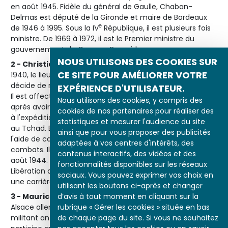
en août 1945. Fidèle du général de Gaulle, Chaban-
Delmas est député de la Gironde et maire de Bordeaux
e
de 1946 à 1995. Sous la IV
République, il est plusieurs fois
ministre. De 1969 à 1972, il est le Premier ministre du
gouvernement de Georges Pompidou.
NOUS UTILISONS DES COOKIES SUR
2 - Christian Girard (1915-1985)
: lors de l'armistice de
CE SITE POUR AMÉLIORER VOTRE
1940, le lieutenant Christian Girard est replié à Brest. Il
décide de rejoindre Londres, où il débarque le 19 juin 1940.
EXPÉRIENCE D'UTILISATEUR.
Il est affecté à l'état-major des Forces Françaises Libres,
Nous utilisons des cookies, y compris des
après avoir été présenté à de Gaulle. Après avoir participé
cookies de nos partenaires pour réaliser des
à l'expédition de Dakar, il est envoyé au Cameroun puis
statistiques et mesurer l'audience du site
au Tchad. En novembre 1942, Christian Girard devient
ainsi que pour vous proposer des publicités
l'aide de camp du général Leclerc et participe à tous ses
adaptées à vos centres d'intérêts, des
e
er
combats. Il débarque à Utah Beach avec le 2
DB le 1
contenus interactifs, des vidéos et des
août 1944. En août 1945, il est fait Compagnon de la
fonctionnalités disponibles sur les réseaux
Libération avant d'être démobilisé. Après la guerre, il fait
sociaux. Vous pouvez exprimer vos choix en
une carrière de diplomate.
utilisant les boutons ci-après et changer
d’avis à tout moment en cliquant sur la
3 - Maurice Kriegel-Valrimont (1914-2006)
: né en
rubrique « Gérer les cookies » située en bas
Alsace allemande, Maurice Kriegel devient très jeune un
de chaque page du site. Si vous ne souhaitez
militant antifaciste et un membre actif de la C.G.T. Il