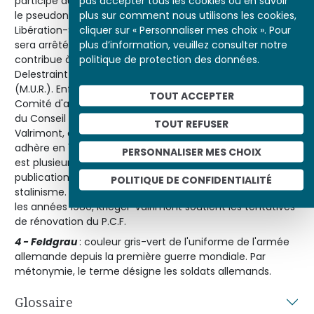
pas accepter tous les cookies ou en savoir
participe aux grèves de 1936. En novembre 1942, il prend
plus sur comment nous utilisons les cookies,
le pseudonyme de Valrimont en rejoignant le groupe
cliquer sur « Personnaliser mes choix ». Pour
Libération-Sud, dirigé par Raymond Aubrac avec qui il
plus d’information, veuillez consulter notre
sera arrêté puis libéré par Lucie Aubrac en 1943. Il
politique de protection des données.
contribue à organiser l'armée secrète dirigée par
Delestraint et les Mouvements Unis de Résistance
(M.U.R.). Enfin, il devient le délégué de la zone sud du
TOUT ACCEPTER
Comité d'action militaire (C.O.M.A.C.), branche militaire
du Conseil national de la Résistance (C.N.R.). Kriegel-
TOUT REFUSER
Valrimont, à ce titre, participe à la Libération de Paris. Il
adhère en 1947 du Parti communiste français (P.C.F.) et
PERSONNALISER MES CHOIX
est plusieurs fois élu. Il quitte le P.C.F. en 1961 après la
publication du rapport Khrouchtchev sur les crimes du
POLITIQUE DE CONFIDENTIALITÉ
stalinisme. Il travaille ensuite à la Sécurité sociale. Dans
les années 1980, Kriegel-Valrimont soutient les tentatives
de rénovation du P.C.F.
4 - Feldgrau
: couleur gris-vert de l'uniforme de l'armée
allemande depuis la première guerre mondiale. Par
métonymie, le terme désigne les soldats allemands.
Glossaire