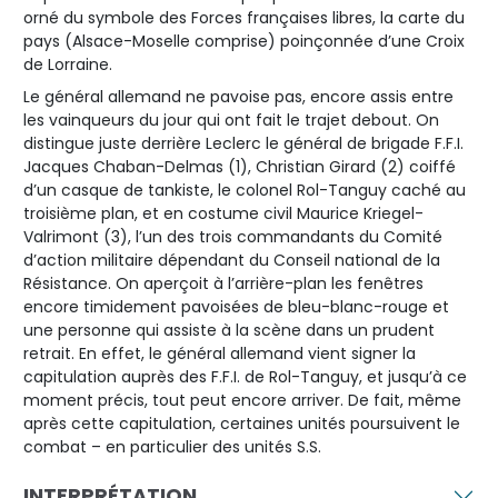
orné du symbole des Forces françaises libres, la carte du
pays (Alsace-Moselle comprise) poinçonnée d’une Croix
de Lorraine.
Le général allemand ne pavoise pas, encore assis entre
les vainqueurs du jour qui ont fait le trajet debout. On
distingue juste derrière Leclerc le général de brigade F.F.I.
Jacques Chaban-Delmas (1), Christian Girard (2) coiffé
d’un casque de tankiste, le colonel Rol-Tanguy caché au
troisième plan, et en costume civil Maurice Kriegel-
Valrimont (3), l’un des trois commandants du Comité
d’action militaire dépendant du Conseil national de la
Résistance. On aperçoit à l’arrière-plan les fenêtres
encore timidement pavoisées de bleu-blanc-rouge et
une personne qui assiste à la scène dans un prudent
retrait. En effet, le général allemand vient signer la
capitulation auprès des F.F.I. de Rol-Tanguy, et jusqu’à ce
moment précis, tout peut encore arriver. De fait, même
après cette capitulation, certaines unités poursuivent le
combat – en particulier des unités S.S.
INTERPRÉTATION