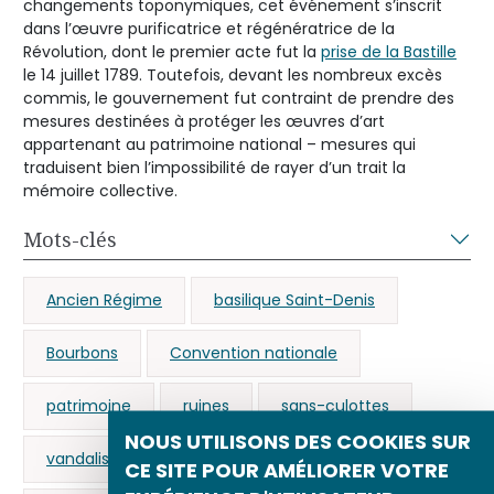
changements toponymiques, cet événement s’inscrit
dans l’œuvre purificatrice et régénératrice de la
Révolution, dont le premier acte fut la
prise de la Bastille
le 14 juillet 1789. Toutefois, devant les nombreux excès
commis, le gouvernement fut contraint de prendre des
mesures destinées à protéger les œuvres d’art
appartenant au patrimoine national – mesures qui
traduisent bien l’impossibilité de rayer d’un trait la
mémoire collective.
Mots-clés
Ancien Régime
basilique Saint-Denis
Bourbons
Convention nationale
patrimoine
ruines
sans-culottes
NOUS UTILISONS DES COOKIES SUR
vandalisme
profanation
CE SITE POUR AMÉLIORER VOTRE