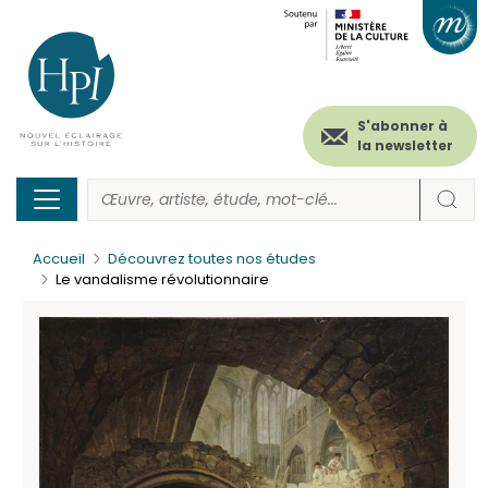
Menu
Paramétrer les cookies
Aller
au
secondaire
contenu
principal
(header)
S'abonner à
la newsletter
Accueil
Découvrez toutes nos études
Le vandalisme révolutionnaire