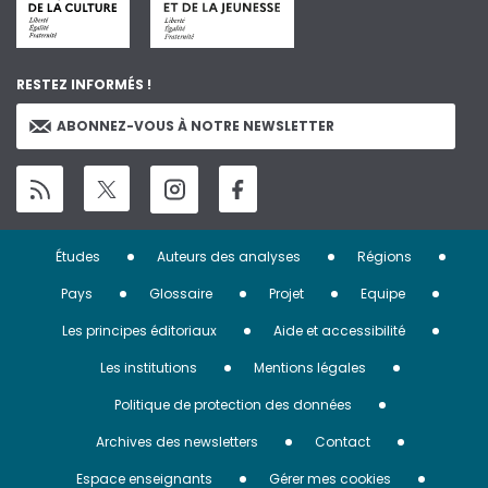
RESTEZ INFORMÉS !
ABONNEZ-VOUS À NOTRE NEWSLETTER
Menu
Études
Auteurs des analyses
Régions
Pied
Pays
Glossaire
Projet
Equipe
de
Les principes éditoriaux
Aide et accessibilité
page
Les institutions
Mentions légales
Politique de protection des données
Archives des newsletters
Contact
Espace enseignants
Gérer mes cookies