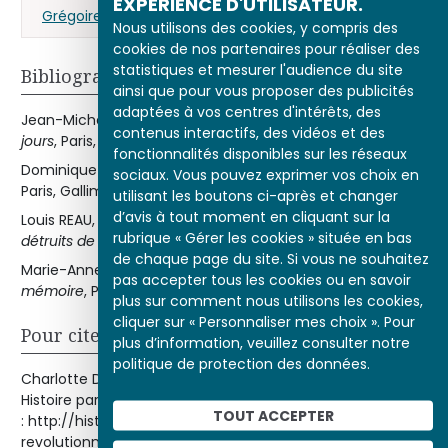
EXPÉRIENCE D'UTILISATEUR.
Grégoire Henri (dit abbé Grégoire)
Nous utilisons des cookies, y compris des
cookies de nos partenaires pour réaliser des
statistiques et mesurer l'audience du site
Bibliographie
ainsi que pour vous proposer des publicités
adaptées à vos centres d'intérêts, des
Jean-Michel LENIAUD (dir.),
Saint-Denis de 1760 à nos
contenus interactifs, des vidéos et des
jours
, Paris, Gallimard-Julliard, 1996.
fonctionnalités disponibles sur les réseaux
Dominique POULOT,
Musée, Nation, Patrimoine, 1789-1815
,
sociaux. Vous pouvez exprimer vos choix en
Paris, Gallimard, 1997.
utilisant les boutons ci-après et changer
d’avis à tout moment en cliquant sur la
Louis REAU,
Histoire du vandalisme. Les monuments
rubrique « Gérer les cookies » située en bas
détruits de l’art français
, 2 vol., Paris, Hachette, 1959.
de chaque page du site. Si vous ne souhaitez
Marie-Anne SIRE,
La France du Patrimoine. Les choix de la
pas accepter tous les cookies ou en savoir
mémoire
, Paris, Gallimard, 1996.
plus sur comment nous utilisons les cookies,
cliquer sur « Personnaliser mes choix ». Pour
Pour citer cet article
plus d’information, veuillez consulter notre
politique de protection des données.
Charlotte DENOËL, « Le vandalisme révolutionnaire »,
Histoire par l'image [en ligne], consulté le 07/08/2026. URL
TOUT ACCEPTER
: http://histoire-image.org/etudes/vandalisme-
revolutionnaire