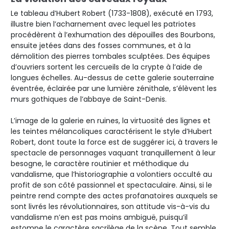
Le tableau d’Hubert Robert (1733-1808), exécuté en 1793,
illustre bien l’acharnement avec lequel les patriotes
procédèrent à l’exhumation des dépouilles des Bourbons,
ensuite jetées dans des fosses communes, et à la
démolition des pierres tombales sculptées. Des équipes
d’ouvriers sortent les cercueils de la crypte à l’aide de
longues échelles. Au-dessus de cette galerie souterraine
éventrée, éclairée par une lumière zénithale, s’élèvent les
murs gothiques de l’abbaye de Saint-Denis.
L’image de la galerie en ruines, la virtuosité des lignes et
les teintes mélancoliques caractérisent le style d’Hubert
Robert, dont toute la force est de suggérer ici, à travers le
spectacle de personnages vaquant tranquillement à leur
besogne, le caractère routinier et méthodique du
vandalisme, que l’historiographie a volontiers occulté au
profit de son côté passionnel et spectaculaire. Ainsi, si le
peintre rend compte des actes profanatoires auxquels se
sont livrés les révolutionnaires, son attitude vis-à-vis du
vandalisme n’en est pas moins ambiguë, puisqu’il
estompe le caractère sacrilège de la scène. Tout semble