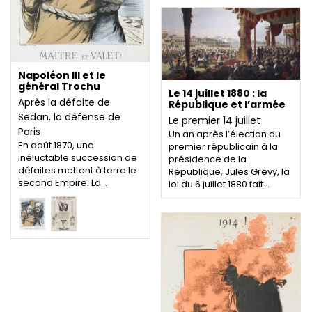
Napoléon III et le
général Trochu
Le 14 juillet 1880 : la
Après la défaite de
République et l’armée
Sedan, la défense de
Le premier 14 juillet
Paris
Un an après l’élection du
En août 1870, une
premier républicain à la
inéluctable succession de
présidence de la
défaites mettent à terre le
République, Jules Grévy, la
second Empire. La…
loi du 6 juillet 1880 fait…