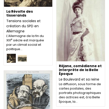
La Révolte des
tisserands
Tensions sociales et
création du SPD en
Allemagne
L’Allemagne de la fin du
e
XIX
siècle est marquée
par un climat social et
politique…
Réjane, comédienne et
interprète de la Belle
Époque
Le Boulevard et sa reine
La diffusion, sous forme de
cartes postales, des
portraits photographiques
des actrices est, à la Belle
Époque, la…