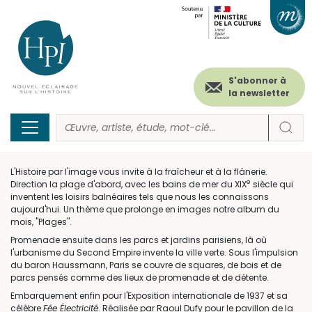
Menu
Paramétrer les cookies
Aller
au
secondaire
contenu
principal
(header)
S'abonner à
la newsletter
L'Histoire par l'image vous invite à la fraîcheur et à la flânerie.
e
Direction la plage d'abord, avec les bains de mer du XIX
siècle qui
inventent les loisirs balnéaires tels que nous les connaissons
aujourd'hui. Un thème que prolonge en images notre album du
mois, "Plages".
Promenade ensuite dans les parcs et jardins parisiens, là où
l'urbanisme du Second Empire invente la ville verte. Sous l'impulsion
du baron Haussmann, Paris se couvre de squares, de bois et de
parcs pensés comme des lieux de promenade et de détente.
Embarquement enfin pour l'Exposition internationale de 1937 et sa
célèbre
Fée Électricité
. Réalisée par Raoul Dufy pour le pavillon de la