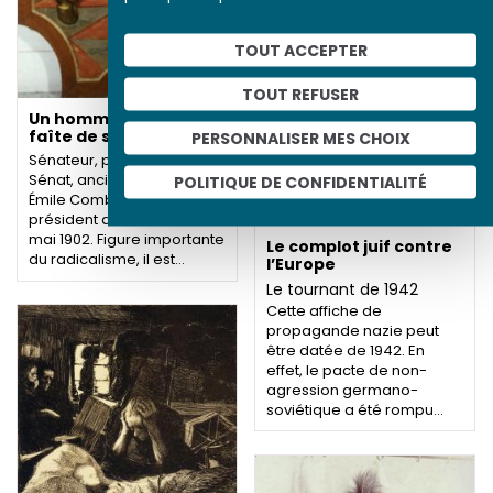
TOUT ACCEPTER
TOUT REFUSER
Un homme politique au
faîte de sa puissance
PERSONNALISER MES CHOIX
Sénateur, président du
Sénat, ancien ministre,
POLITIQUE DE CONFIDENTIALITÉ
Émile Combes devient
président du Conseil en
mai 1902. Figure importante
Le complot juif contre
du radicalisme, il est…
l’Europe
Le tournant de 1942
Cette affiche de
propagande nazie peut
être datée de 1942. En
effet, le pacte de non-
agression germano-
soviétique a été rompu…