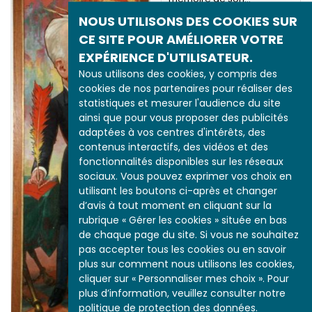
NOUS UTILISONS DES COOKIES SUR
CE SITE POUR AMÉLIORER VOTRE
EXPÉRIENCE D'UTILISATEUR.
Nous utilisons des cookies, y compris des
cookies de nos partenaires pour réaliser des
statistiques et mesurer l'audience du site
ainsi que pour vous proposer des publicités
adaptées à vos centres d'intérêts, des
Consommer en
musique
contenus interactifs, des vidéos et des
fonctionnalités disponibles sur les réseaux
On trouve tout "Au Bon
sociaux. Vous pouvez exprimer vos choix en
Marché"
utilisant les boutons ci-après et changer
En 1906, déjà connu pour
ses cartes postales
d’avis à tout moment en cliquant sur la
humoristiques, notamment
rubrique « Gérer les cookies » située en bas
à thématique militaire,
de chaque page du site. Si vous ne souhaitez
l’artiste Léon…
pas accepter tous les cookies ou en savoir
plus sur comment nous utilisons les cookies,
cliquer sur « Personnaliser mes choix ». Pour
plus d’information, veuillez consulter notre
politique de protection des données.