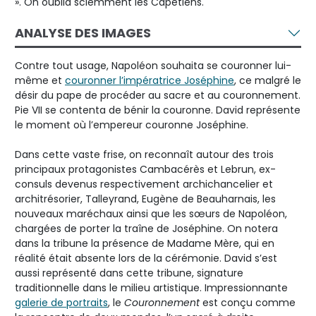
». On oublia sciemment les Capétiens.
ANALYSE DES IMAGES
Contre tout usage, Napoléon souhaita se couronner lui-
même et
couronner l’impératrice Joséphine
, ce malgré le
désir du pape de procéder au sacre et au couronnement.
Pie VII se contenta de bénir la couronne. David représente
le moment où l’empereur couronne Joséphine.
Dans cette vaste frise, on reconnaît autour des trois
principaux protagonistes Cambacérès et Lebrun, ex-
consuls devenus respectivement archichancelier et
architrésorier, Talleyrand, Eugène de Beauharnais, les
nouveaux maréchaux ainsi que les sœurs de Napoléon,
chargées de porter la traîne de Joséphine. On notera
dans la tribune la présence de Madame Mère, qui en
réalité était absente lors de la cérémonie. David s’est
aussi représenté dans cette tribune, signature
traditionnelle dans le milieu artistique. Impressionnante
galerie de portraits
, le
Couronnement
est conçu comme