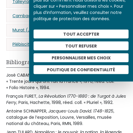
Talleyrand-Périgord (Charles-Maurice de)
cliquer sur « Personnaliser mes choix ». Pour
plus d’information, veuillez consulter notre
Cambacérès (Jean-Jacques-Régis de)
politique de protection des données.
Murat (Joachim)
Premier Empire
TOUT ACCEPTER
Plébiscite
TOUT REFUSER
PERSONNALISER MES CHOIX
Bibliographie
POLITIQUE DE CONFIDENTIALITÉ
José CABANIS,
Le Sacre de Napoléon
, Paris, Gallimard, coll.
« Trente jours qui ont fait la France », 1970, réed. coll.
« Folio Histoire », 1994.
François FURET,
La Révolution 1770-1880 : de Turgot à Jules
Ferry
, Paris, Hachette, 1998, réed. coll. « Pluriel », 1992.
Antoine SCHNAPPER,
Jacques-Louis David. 1748-1825
,
catalogue de l’exposition, Louvre, Versailles, musée
national du château, Paris, RMN, 1989.
Jean TULARD,
Napoléon : le pouvoir, la nation, la légende
,