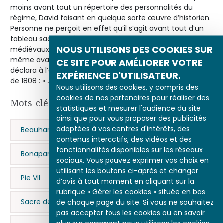
moins avant tout un répertoire des personnalités du
régime, David faisant en quelque sorte œuvre d’historien.
Personne ne perçoit en effet qu’il s’agit avant tout d’un
tableau sacré, à l’égal des représentations des souverains
NOUS UTILISONS DES COOKIES SUR
médiévaux peints dans les manuscrits. Napoléon lui-
même avait dû pressentir le tour de force puisqu’il
CE SITE POUR AMÉLIORER VOTRE
déclara à l’auteur lors de l’exposition de l’œuvre au Salon
EXPÉRIENCE D'UTILISATEUR.
de 1808 : « Je vous salue, David. »
Nous utilisons des cookies, y compris des
cookies de nos partenaires pour réaliser des
Mots-clés
statistiques et mesurer l'audience du site
ainsi que pour vous proposer des publicités
adaptées à vos centres d'intérêts, des
Beauharnais (Joséphine de)
contenus interactifs, des vidéos et des
fonctionnalités disponibles sur les réseaux
Bonaparte (Napoléon)
Notre-Dame de Paris
sociaux. Vous pouvez exprimer vos choix en
utilisant les boutons ci-après et changer
Pie VII
propagande napoléonienne
d’avis à tout moment en cliquant sur la
rubrique « Gérer les cookies » située en bas
Sacre de Napoléon Ier
de chaque page du site. Si vous ne souhaitez
pas accepter tous les cookies ou en savoir
plus sur comment nous utilisons les cookies,