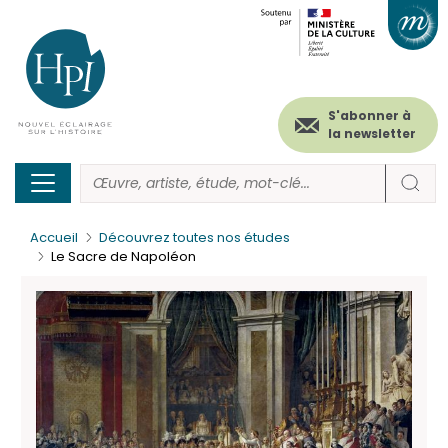
Menu
Paramétrer les cookies
Aller
au
secondaire
contenu
principal
(header)
S'abonner à
la newsletter
Accueil
Découvrez toutes nos études
Le Sacre de Napoléon