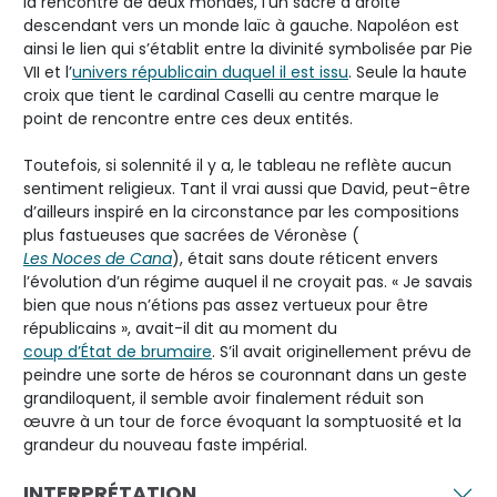
la rencontre de deux mondes, l’un sacré à droite
descendant vers un monde laïc à gauche. Napoléon est
ainsi le lien qui s’établit entre la divinité symbolisée par Pie
VII et l’
univers républicain duquel il est issu
. Seule la haute
croix que tient le cardinal Caselli au centre marque le
point de rencontre entre ces deux entités.
Toutefois, si solennité il y a, le tableau ne reflète aucun
sentiment religieux. Tant il vrai aussi que David, peut-être
d’ailleurs inspiré en la circonstance par les compositions
plus fastueuses que sacrées de Véronèse (
Les Noces de Cana
), était sans doute réticent envers
l’évolution d’un régime auquel il ne croyait pas. « Je savais
bien que nous n’étions pas assez vertueux pour être
républicains », avait-il dit au moment du
coup d’État de brumaire
. S’il avait originellement prévu de
peindre une sorte de héros se couronnant dans un geste
grandiloquent, il semble avoir finalement réduit son
œuvre à un tour de force évoquant la somptuosité et la
grandeur du nouveau faste impérial.
INTERPRÉTATION