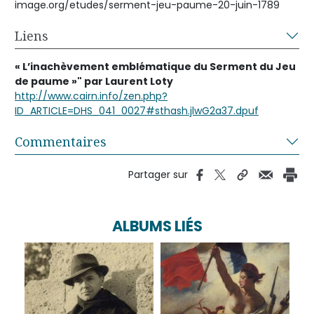
image.org/etudes/serment-jeu-paume-20-juin-1789
Liens
« L’inachèvement emblématique du Serment du Jeu
de paume »" par Laurent Loty
http://www.cairn.info/zen.php?
ID_ARTICLE=DHS_041_0027#sthash.jlwG2a37.dpuf
Commentaires
Partager sur
ALBUMS LIÉS