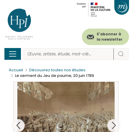
Menu
Paramétrer les cookies
Aller
au
secondaire
contenu
principal
(header)
S'abonner à
la newsletter
Accueil
Découvrez toutes nos études
Le serment du Jeu de paume, 20 juin 1789