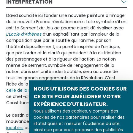
INTERPRÉTATION
David souhaite ici fonder une nouvelle peinture à l’image
de la nouvelle France révolutionnaire : toile symbole s’il en
est,
Le Serment du Jeu de paume
aurait dû rivaliser avec
L’École d’Athènes
d’un Raphaël tant par l’ampleur de la
composition que par le souffle qui l’anime, par son
théâtral dépouillement, sa pureté inspirée de l’antique,
que par l’ordre et la clarté qui président à la distribution
des personnages et à la rigueur de l’action. La notion
même de serment, symbole de l’engagement de la
nation dans son unité indestructible, sera au cœur de
tous les grands engagements de la Révolution. C’est
l’idée de la fête unificatrice (comme
NOUS UTILISONS DES COOKIES SUR
celle de la Fédération
) qui préside donc à l’exécution de
CE SITE POUR AMÉLIORER VOTRE
ce chef-d’œuvre dont la destination, voulue par la
Constituante, était la salle des séances de l’Assemblée.
EXPÉRIENCE D'UTILISATEUR.
Nous utilisons des cookies, y compris des
Le destin du
Serment du Jeu de paume
est à l’image de la
cookies de nos partenaires pour réaliser des
mouvance révolutionnaire : la souscription lancée par les
statistiques et mesurer l'audience du site
jacobins
pour financer sa réalisation n’aboutit point. La
ainsi que pour vous proposer des publicités