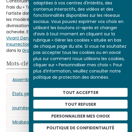
Constituante décida de financer l’œuvre de David aux
adaptées à vos centres d'intérêts, des
frais du « Trésor Public », mais l’engagement progressif de
contenus interactifs, des vidéos et des
l’artiste dans la Révolution et le fossé qui se creusa entre
fonctionnalités disponibles sur les réseaux
les modérés et les extrémistes rendirent caduque cette
sociaux. Vous pouvez exprimer vos choix en
divinisation de l’unité nationale, et la toile ne fut jamais
utilisant les boutons ci-après et changer
achevée. Elle reçut même, selon le témoignage de
d’avis à tout moment en cliquant sur la
Vivant Denon
, de nombreux coups de baïonnette lors de l’
rubrique « Gérer les cookies » située en bas
insurrection du 10 août 1792
, alors qu’elle était entreposée
de chaque page du site. Si vous ne souhaitez
dans la
Grande Galerie du Louvre
.
pas accepter tous les cookies ou en savoir
plus sur comment nous utilisons les cookies,
Mots-clés
cliquer sur « Personnaliser mes choix ». Pour
plus d’information, veuillez consulter notre
politique de protection des données.
Assemblée nationale
clergé
députés
TOUT ACCEPTER
États généraux
figure révolutionnaire
TOUT REFUSER
journées révolutionnaires
Marat (Jean-Paul)
PERSONNALISER MES CHOIX
Mirabeau (Honoré Gabriel Riqueti de)
POLITIQUE DE CONFIDENTIALITÉ