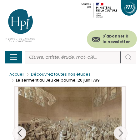
Menu
Paramétrer les cookies
Aller
au
secondaire
contenu
principal
(header)
S'abonner à
la newsletter
Accueil
Découvrez toutes nos études
Le serment du Jeu de paume, 20 juin 1789