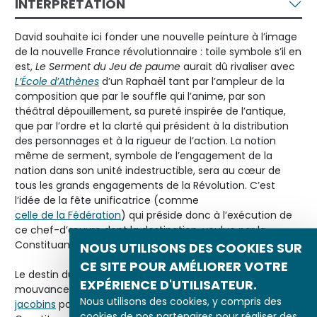
INTERPRÉTATION
David souhaite ici fonder une nouvelle peinture à l’image
de la nouvelle France révolutionnaire : toile symbole s’il en
est,
Le Serment du Jeu de paume
aurait dû rivaliser avec
L’École d’Athènes
d’un Raphaël tant par l’ampleur de la
composition que par le souffle qui l’anime, par son
théâtral dépouillement, sa pureté inspirée de l’antique,
que par l’ordre et la clarté qui président à la distribution
des personnages et à la rigueur de l’action. La notion
même de serment, symbole de l’engagement de la
nation dans son unité indestructible, sera au cœur de
tous les grands engagements de la Révolution. C’est
l’idée de la fête unificatrice (comme
celle de la Fédération
) qui préside donc à l’exécution de
ce chef-d’œuvre dont la destination, voulue par la
Constituante, était la salle des séances de l’Assemblée.
NOUS UTILISONS DES COOKIES SUR
CE SITE POUR AMÉLIORER VOTRE
Le destin du
Serment du Jeu de paume
est à l’image de la
EXPÉRIENCE D'UTILISATEUR.
mouvance révolutionnaire : la souscription lancée par les
Nous utilisons des cookies, y compris des
jacobins
pour financer sa réalisation n’aboutit point. La
cookies de nos partenaires pour réaliser des