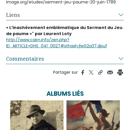
image.org/etudes/serment-jeu-paume-20-juin-1789
Liens
« L’inachèvement emblématique du Serment du Jeu
de paume »" par Laurent Loty
http://www.cairn.info/zen.php?
ID_ARTICLE=DHS_041_0027#sthash.jlwG2a37.dpuf
Commentaires
Partager sur
ALBUMS LIÉS