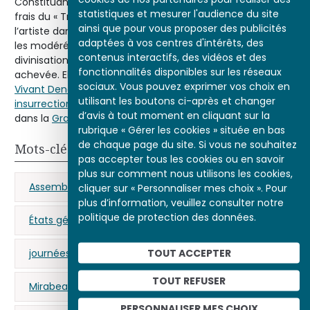
Constituante décida de financer l’œuvre de David aux
statistiques et mesurer l'audience du site
frais du « Trésor Public », mais l’engagement progressif de
ainsi que pour vous proposer des publicités
l’artiste dans la Révolution et le fossé qui se creusa entre
adaptées à vos centres d'intérêts, des
les modérés et les extrémistes rendirent caduque cette
contenus interactifs, des vidéos et des
divinisation de l’unité nationale, et la toile ne fut jamais
fonctionnalités disponibles sur les réseaux
achevée. Elle reçut même, selon le témoignage de
sociaux. Vous pouvez exprimer vos choix en
Vivant Denon
, de nombreux coups de baïonnette lors de l’
utilisant les boutons ci-après et changer
insurrection du 10 août 1792
, alors qu’elle était entreposée
d’avis à tout moment en cliquant sur la
dans la
Grande Galerie du Louvre
.
rubrique « Gérer les cookies » située en bas
de chaque page du site. Si vous ne souhaitez
Mots-clés
pas accepter tous les cookies ou en savoir
plus sur comment nous utilisons les cookies,
Assemblée nationale
clergé
députés
cliquer sur « Personnaliser mes choix ». Pour
plus d’information, veuillez consulter notre
politique de protection des données.
États généraux
figure révolutionnaire
TOUT ACCEPTER
journées révolutionnaires
Marat (Jean-Paul)
TOUT REFUSER
Mirabeau (Honoré Gabriel Riqueti de)
PERSONNALISER MES CHOIX