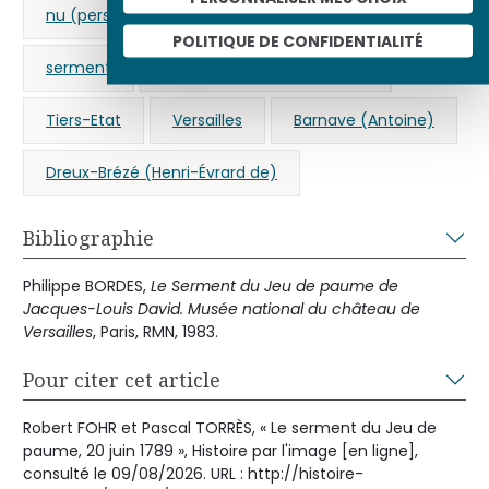
nu (personne)
Robespierre (Maximilien de)
POLITIQUE DE CONFIDENTIALITÉ
serment
Serment du Jeu de paume
Tiers-Etat
Versailles
Barnave (Antoine)
Dreux-Brézé (Henri-Évrard de)
Bibliographie
Philippe BORDES,
Le Serment du Jeu de paume de
Jacques-Louis David. Musée national du château de
Versailles
, Paris, RMN, 1983.
Pour citer cet article
Robert FOHR et Pascal TORRÈS, « Le serment du Jeu de
paume, 20 juin 1789 », Histoire par l'image [en ligne],
consulté le 09/08/2026. URL : http://histoire-