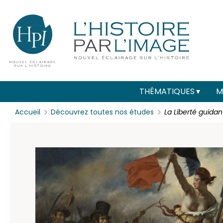
Menu
Paramétrer les cookies
secondaire
(header)
Main
THÉMATIQUES
M
navigation
Accueil
Découvrez toutes nos études
La Liberté guidan