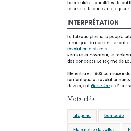
bandoulières parallèles de buf
chemise du cadavre de gauche. 
INTERPRÉTATION
Le tableau glorifie le peuple cit
témoigne du dernier sursaut de 
révolution picturale
.
Réaliste et novateur, le tableau 
des concepts. Le régime de Loui
Elle entra en 1863 au musée d
romantique et révolutionnaire, 
devançant
Guernica
de Picasso,
Mots-clés
allégorie
barricade
Monarchie de Juillet
N