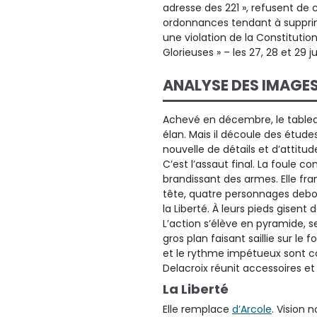
adresse des 221 », refusent de c
ordonnances tendant à supprimer
une violation de la Constitution. 
Glorieuses » – les 27, 28 et 29 j
ANALYSE DES IMAGE
Achevé en décembre, le tableau
élan. Mais il découle des étude
nouvelle de détails et d’attitud
C’est l’assaut final. La foule 
brandissant des armes. Elle fra
tête, quatre personnages debo
la Liberté. À leurs pieds gisent 
L’action s’élève en pyramide, se
gros plan faisant saillie sur l
et le rythme impétueux sont co
Delacroix réunit accessoires et s
La Liberté
Elle remplace
d’Arcole
. Vision n