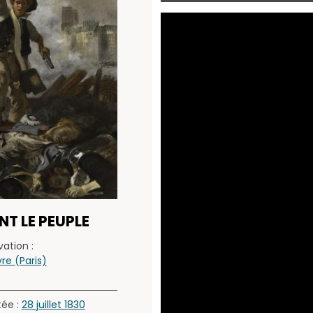
ANT LE PEUPLE
ation :
e (Paris)
tée :
28 juillet 1830