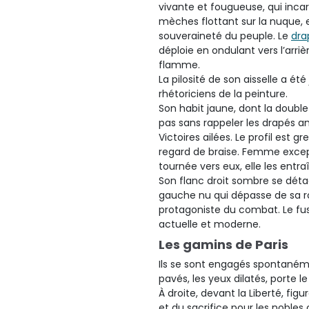
vivante et fougueuse, qui incarn
mèches flottant sur la nuque, e
souveraineté du peuple. Le
dra
déploie en ondulant vers l’arr
flamme.
La pilosité de son aisselle a ét
rhétoriciens de la peinture.
Son habit jaune, dont la double
pas sans rappeler les drapés an
Victoires ailées. Le profil est g
regard de braise. Femme excep
tournée vers eux, elle les entraî
Son flanc droit sombre se dét
gauche nu qui dépasse de sa robe
protagoniste du combat. Le fusil
actuelle et moderne.
Les gamins de Paris
Ils se sont engagés spontanéme
pavés, les yeux dilatés, porte l
À droite, devant la Liberté, fig
et du sacrifice pour les nobles 