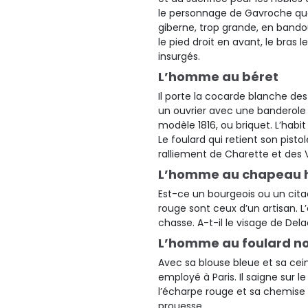
le personnage de Gavroche que
giberne, trop grande, en bandou
le pied droit en avant, le bras 
insurgés.
L’homme au béret
Il porte la cocarde blanche de
un ouvrier avec une banderole 
modèle 1816, ou briquet. L’habit
Le foulard qui retient son pist
ralliement de Charette et des
L’homme au chapeau h
Est-ce un bourgeois ou un citad
rouge sont ceux d’un artisan. 
chasse. A-t-il le visage de Del
L’homme au foulard nou
Avec sa blouse bleue et sa cei
employé à Paris. Il saigne sur le 
l’écharpe rouge et sa chemise
prouesse.