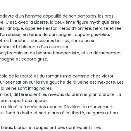
cadavre d’un homme dépouillé de son pantalon, les bras
e. C’est, avec la Liberté, la deuxième figure mythique tirée
ès l’antique, appelée Hector, héros d’Homère, héroïsé et réel.
e d’un suisse, en tenue de campagne : capote gris-bleu,
êtres blanches, chaussures basses, shako au sol.
l’épaulette blanche d’un cuirassier.
e polytechnicien au bicorne bonapartiste, et un détachement
pagne et capote grise.
ole de la liberté et du romantisme comme chez Victor
Leur orientation sur la rive gauche de la Seine est inexacte. Les
la Seine sont imaginaires.
bat, différencient les niveaux du premier plan à droite. La
 par rapport aux figures.
 se mêle à la fumée des canons. Révélant le mouvement
au fond à droite et sert d’aura à la Liberté, au gamin et au
s bleus, blancs et rouges ont des contrepoints. Les