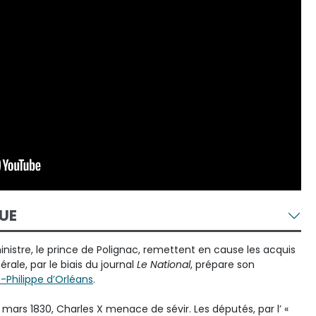
UE
nistre, le prince de Polignac, remettent en cause les acquis
bérale, par le biais du journal
Le National
, prépare son
s-Philippe d’Orléans
.
 mars 1830, Charles X menace de sévir. Les députés, par l’ «