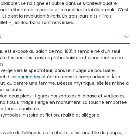
ollaborer. Le roi signe et publie dans
Le Moniteur
quatre
 la liberté de la presse et à modifier la loi électorale. C’est
Et c’est la révolution à Paris. En trois jours dits « Trois
uillet –, les Bourbons sont renversés.
S
 est exposé au Salon de mai 1831. Il semble né d’un seul
s faites pour les œuvres philhellénistes et d’une recherche
es.
converge vers le spectateur, dans un nuage de poussière,
nchit les
barricades
et éclate dans le camp adverse. À sa
ut, au centre une femme. Déesse mythique, elle les mène à
des soldats.
lon deux plans : figures horizontales à la base et verticales,
e fond flou. L’image s’érige en monument. La touche emportée
ntenus, équilibrés.
ymboles, histoire et fiction, réalité et allégorie.
ouvelle de l’allégorie de la Liberté, c’est une fille du peuple,