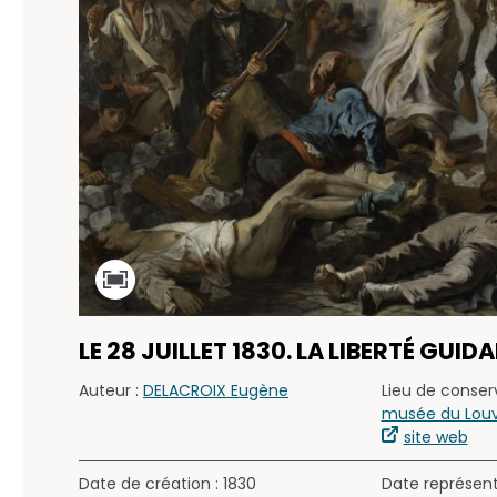
LE 28 JUILLET 1830. LA LIBERTÉ GUID
Auteur :
DELACROIX Eugène
Lieu de conserv
musée du Louvr
site web
Date de création : 1830
Date représen