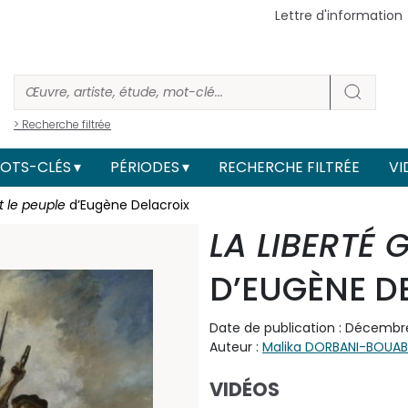
Lettre d'information
> Recherche filtrée
OTS-CLÉS
PÉRIODES
RECHERCHE FILTRÉE
VI
t le peuple
d’Eugène Delacroix
LA LIBERTÉ 
D’EUGÈNE D
Date de publication : Décembre
Auteur :
Malika DORBANI-BOUAB
VIDÉOS