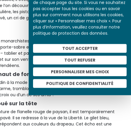
de chaque page du site. Si vous ne souhaitez
 l’on découvrira dans
Les Misérables
trente ans plus tard. La
pas accepter tous les cookies ou en savoir
lière, les pistolets de cavalerie aux mains, il avance de face,
plus sur comment nous utilisons les cookies,
levé, un cri de guerre à la bouche. Il exhorte au combat les
cliquer sur « Personnaliser mes choix ». Pour
plus d’information, veuillez consulter notre
politique de protection des données.
s monarchistes et le nœud de ruban rouge des libéraux. C’est
porte-sabre et un sabre des compagnies d’élite d’infanterie,
TOUT ACCEPTER
 – tablier et pantalon à pont – est celui d’un manufacturier.
olet sur son ventre évoque le mouchoir de Cholet, signe de
TOUT REFUSER
 Vendéens.
PERSONNALISER MES CHOIX
aut de forme, à genoux
in à la mode ? Le pantalon large et la ceinture de flanelle
POLITIQUE DE CONFIDENTIALITÉ
L’arme, tromblon à deux canons parallèles, est une arme de
acroix ou d’un de ses amis ?
é sur la tête
nture de flanelle rouge de paysan, il est temporairement
pavé. Il se redresse à la vue de la Liberté. Le gilet bleu,
 répondent aux couleurs du drapeau. Cet écho est une