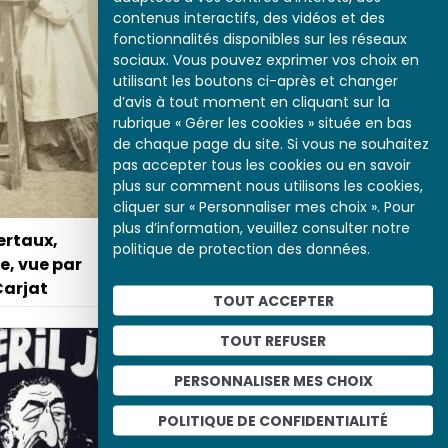
contenus interactifs, des vidéos et des
fonctionnalités disponibles sur les réseaux
sociaux. Vous pouvez exprimer vos choix en
utilisant les boutons ci-après et changer
d’avis à tout moment en cliquant sur la
Louis XV enfant recevant
rubrique « Gérer les cookies » située en bas
une leçon
de chaque page du site. Si vous ne souhaitez
pas accepter tous les cookies ou en savoir
plus sur comment nous utilisons les cookies,
cliquer sur « Personnaliser mes choix ». Pour
plus d’information, veuillez consulter notre
ertaux,
politique de protection des données.
e, vue par
Carjat
TOUT ACCEPTER
TOUT REFUSER
Les Jésuites, une hydre
monstrueuse
PERSONNALISER MES CHOIX
POLITIQUE DE CONFIDENTIALITÉ