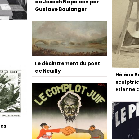
de Joseph Napoléon par
Gustave Boulanger
Le décintrement du pont
de Neuilly
Hélène B
sculptric
Étienne 
les