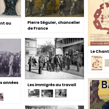
Pierre Séguier, chancelier
ont au
de France
Le Chant
es années
Les immigrés au travail