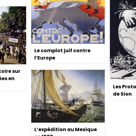
Le complot juif contre
l’Europe
toire sur
ées en
Les Prot
de Sion
L’expédition au Mexique