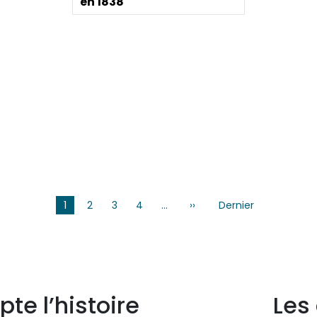
en 1838
1
2
3
4
…
››
Page
Dernier
Dernière
suivante
page
pte l’histoire
Les