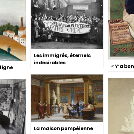
Les immigrés, éternels
indésirables
« Y’a bo
 ligne
La maison pompéienne