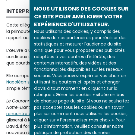
NOUS UTILISONS DES COOKIES SUR
INTERPRÉTATION
CE SITE POUR AMÉLIORER VOTRE
EXPÉRIENCE D'UTILISATEUR.
Cette allégorie réelle marque la fin du néoclassicisme et
Nous utilisons des cookies, y compris des
la primauté du réalisme et de la liberté de l’artiste par
cookies de nos partenaires pour réaliser des
rapport au genre historique.
statistiques et mesurer l'audience du site
ainsi que pour vous proposer des publicités
L’œuvre a un sens politique : couple impérial, pape,
adaptées à vos centres d'intérêts, des
cardinaux et maréchaux sont en pleine lumière tandis
contenus interactifs, des vidéos et des
que courtisans, frères et sœurs sont dans l’ombre.
fonctionnalités disponibles sur les réseaux
sociaux. Vous pouvez exprimer vos choix en
Elle comporte un aspect anticlérical :
utilisant les boutons ci-après et changer
Napoléon sacre lui-même Joséphine
, faisant du pape un
d’avis à tout moment en cliquant sur la
simple témoin.
rubrique « Gérer les cookies » située en bas
de chaque page du site. Si vous ne souhaitez
Le Couronnement de l’Empereur et de l’Impératrice à
pas accepter tous les cookies ou en savoir
Notre-Dame
est surtout le spectacle de la
plus sur comment nous utilisons les cookies,
rencontre de deux génies, l’artiste et l’Empereur
: « Je me
cliquer sur « Personnaliser mes choix ». Pour
glisserai à la postérité à l’ombre de mon héros », déclara
plus d’information, veuillez consulter notre
David. Il forme un monde où se mélangent ancien et
politique de protection des données.
nouveau régime, ancien et nouveau siècle, aristocrates,