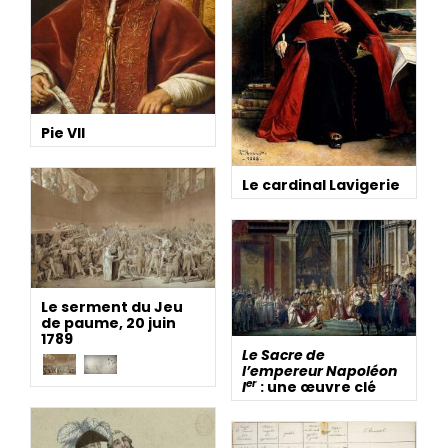
Pie VII
Le cardinal Lavigerie
Le serment du Jeu
de paume, 20 juin
1789
Le Sacre de
l’empereur Napoléon
er
I
: une œuvre clé