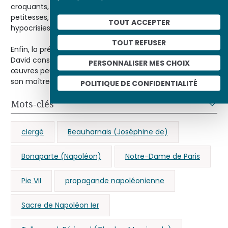
croquants, héros, prélats défroqués, parvenus, gloires et
petitesses, jalousies, ambitions, trahisons, vanités,
TOUT ACCEPTER
hypocrisies, comédie de la grandeur humaine.
TOUT REFUSER
Enfin, la présence de Joseph-Marie Vien dans ce que
David considérait comme la plus importante de ses
PERSONNALISER MES CHOIX
œuvres peut se lire comme un hommage de l’élève à
son maître.
POLITIQUE DE CONFIDENTIALITÉ
Mots-clés
clergé
Beauharnais (Joséphine de)
Bonaparte (Napoléon)
Notre-Dame de Paris
Pie VII
propagande napoléonienne
Sacre de Napoléon Ier