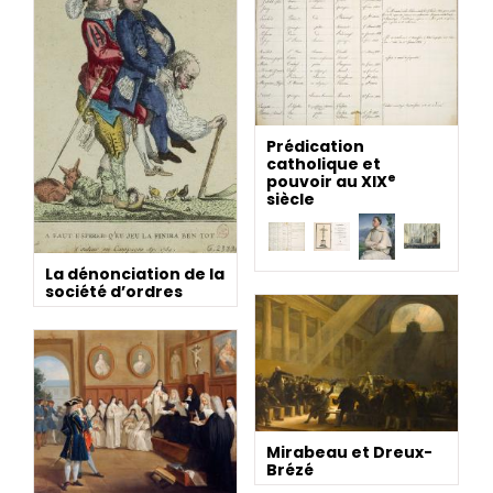
Prédication
catholique et
e
pouvoir au XIX
siècle
La dénonciation de la
société d’ordres
Mirabeau et Dreux-
Brézé