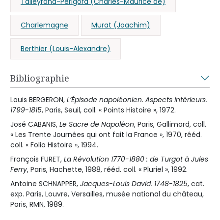
Talleyrand-Périgord (Charles-Maurice de)
Charlemagne
Murat (Joachim)
Berthier (Louis-Alexandre)
Bibliographie
Louis BERGERON,
L’Épisode napoléonien. Aspects intérieurs.
1799-1815
, Paris, Seuil, coll. « Points Histoire », 1972.
José CABANIS,
Le Sacre de Napoléon
, Paris, Gallimard, coll.
« Les Trente Journées qui ont fait la France », 1970, rééd.
coll. « Folio Histoire », 1994.
François FURET,
La Révolution 1770-1880 : de Turgot à Jules
Ferry
, Paris, Hachette, 1988, rééd. coll. « Pluriel », 1992.
Antoine SCHNAPPER,
Jacques-Louis David. 1748-1825
, cat.
exp. Paris, Louvre, Versailles, musée national du château,
Paris, RMN, 1989.