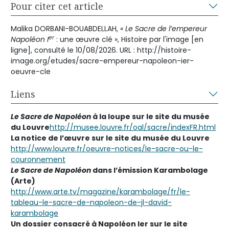
Pour citer cet article
Malika DORBANI-BOUABDELLAH, «
Le Sacre de l’empereur
er
Napoléon I
: une œuvre clé », Histoire par l'image [en
ligne], consulté le 10/08/2026. URL : http://histoire-
image.org/etudes/sacre-empereur-napoleon-ier-
oeuvre-cle
Liens
Le Sacre de Napoléon
à la loupe sur le site du musée
du Louvre
http://musee.louvre.fr/oal/sacre/indexFR.html
La notice de l’œuvre sur le site du musée du Louvre
http://www.louvre.fr/oeuvre-notices/le-sacre-ou-le-
couronnement
Le Sacre de Napoléon
dans l’émission Karambolage
(Arte)
http://www.arte.tv/magazine/karambolage/fr/le-
tableau-le-sacre-de-napoleon-de-jl-david-
karambolage
Un dossier consacré à Napoléon Ier sur le site