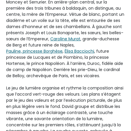
Moncey et Serrurier. En arrière-plan central, sur la
première des trois tribunes à baldaquin, on distingue, au
centre, la mère de l’Empereur. Vêtue de blanc, portant un
diadème et un voile sur la tête, elle est entourée de ses
dames d’honneur et de ses chambellans. À gauche sont
présents Joseph et Louis Bonaparte, les sœurs, les belles-
sœurs de l’Empereur,
Caroline Murat
, grande-duchesse
de Berg et future reine de Naples,
Pauline, princesse Borghèse
,
Élisa Bacciochi
, future
princesse de Lucques et de Piombino, la princesse
Hortense, le prince Napoléon. À l’arrière, Duroc, fidèle aide
de camp de Napoléon. Derrière les prie-Dieu, le cardinal
de Belloy, archevêque de Paris, et ses vicaires.
Le jeu de lumière organise et rythme la composition ainsi
que l’accord vert-rouge des velours. Les plans s’étagent
par le jeu des valeurs et par l’exécution picturale, de plus
en plus légère vers le fond. David groupe et distribue les
masses grâce à un éclairage contrasté, une touche
vibrante, une savante orientation de la lumière,
concentrée sur les premiers rôles, s’atténuant jusqu’à la
pénombre à gauche. La courbe ouverte, achevée à