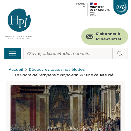
Menu
Paramétrer les cookies
Aller
au
secondaire
contenu
principal
(header)
S'abonner à
la newsletter
Accueil
Découvrez toutes nos études
Le Sacre de l’empereur Napoléon I
: une œuvre clé
er