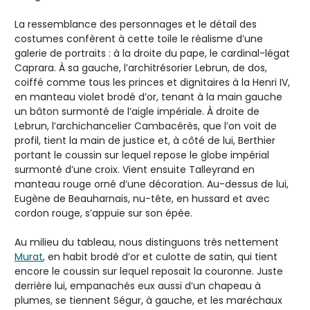
La ressemblance des personnages et le détail des
costumes confèrent à cette toile le réalisme d’une
galerie de portraits : à la droite du pape, le cardinal-légat
Caprara. À sa gauche, l’architrésorier Lebrun, de dos,
coiffé comme tous les princes et dignitaires à la Henri IV,
en manteau violet brodé d’or, tenant à la main gauche
un bâton surmonté de l’aigle impériale. À droite de
Lebrun, l’archichancelier Cambacérès, que l’on voit de
profil, tient la main de justice et, à côté de lui, Berthier
portant le coussin sur lequel repose le globe impérial
surmonté d’une croix. Vient ensuite Talleyrand en
manteau rouge orné d’une décoration. Au-dessus de lui,
Eugène de Beauharnais, nu-tête, en hussard et avec
cordon rouge, s’appuie sur son épée.
Au milieu du tableau, nous distinguons très nettement
Murat
, en habit brodé d’or et culotte de satin, qui tient
encore le coussin sur lequel reposait la couronne. Juste
derrière lui, empanachés eux aussi d’un chapeau à
plumes, se tiennent Ségur, à gauche, et les maréchaux